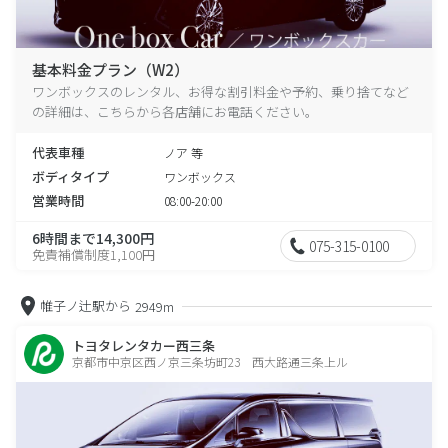
基本料金プラン（W2）
ワンボックスのレンタル、お得な割引料金や予約、乗り捨てなど
の詳細は、こちらから各店舗にお電話ください。
代表車種
ノア 等
ボディタイプ
ワンボックス
営業時間
08:00-20:00
6時間まで14,300円
075-315-0100
免責補償制度1,100円
帷子ノ辻駅から
2949m
トヨタレンタカー西三条
京都市中京区西ノ京三条坊町23 西大路通三条上ル