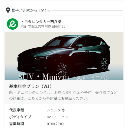
帷子ノ辻駅から
4092m
トヨタレンタカー西八条
京都市南区吉祥院向田東町16
基本料金プラン（W1）
RV・ミニバンのレンタル、お得な割引料金や予約、乗り捨てなど
の詳細は、こちらから各店舗にお電話ください。
代表車種
シエンタ 等
ボディタイプ
RV・ミニバン
営業時間
08:00-20:00