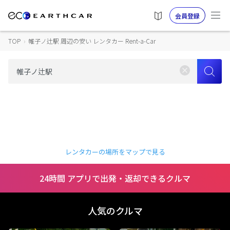
会員登録
TOP
›
帷子ノ辻駅 周辺の安い レンタカー Rent-a-Car
レンタカーの場所をマップで見る
24時間 アプリで出発・返却できるクルマ
人気のクルマ