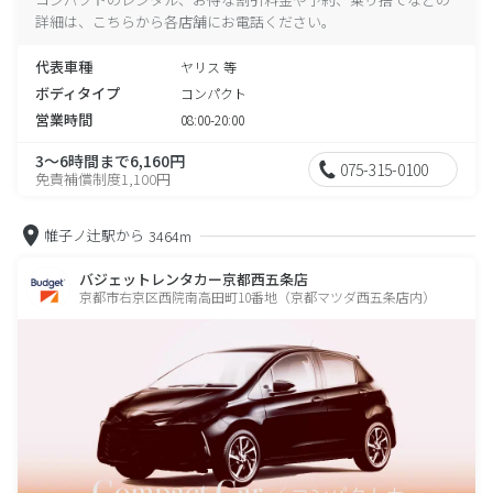
詳細は、こちらから各店舗にお電話ください。
代表車種
ヤリス 等
ボディタイプ
コンパクト
営業時間
08:00-20:00
3～6時間まで6,160円
075-315-0100
免責補償制度1,100円
帷子ノ辻駅から
3464m
バジェットレンタカー京都西五条店
京都市右京区西院南高田町10番地（京都マツダ西五条店内）