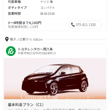
代表車種
ヤリス 等
ボディタイプ
コンパクト
営業時間
08:00-20:00
3～6時間まで6,160円
075-811-1100
免責補償制度1,100円
帷子ノ辻駅から
4092m
トヨタレンタカー西八条
京都市南区吉祥院向田東町16
基本料金プラン（C1）
コンパクトのレンタル、お得な割引料金や予約、乗り捨てなどの