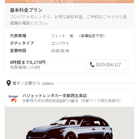
基本料金プラン
コンパクトのレンタル、お得な割引料金、ご予約はこちらから各
店舗お電話ください。
代表車種
フィット 他 （車種指定不可）
ボディタイプ
コンパクト
営業時間
10:00-18:30
6時間まで6,270円
0570-054-317
免責補償1,430円
帷子ノ辻駅から
3464m
バジェットレンタカー京都西五条店
京都市右京区西院南高田町10番地（京都マツダ西五条店内）