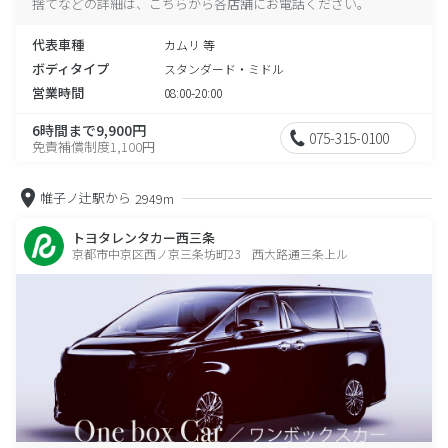
捨てなどの詳細は、こちらから各店舗にお電話ください。
代表車種
カムリ 等
ボディタイプ
スタンダード・ミドル
営業時間
08:00-20:00
6時間まで9,900円
075-315-0100
免責補償制度1,100円
帷子ノ辻駅から
2949m
トヨタレンタカー西三条
京都市中京区西ノ京三条坊町23 西大路通三条上ル