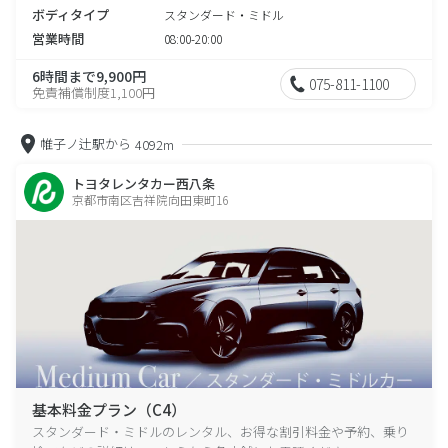
ボディタイプ
スタンダード・ミドル
営業時間
08:00-20:00
6時間まで9,900円
075-811-1100
免責補償制度1,100円
帷子ノ辻駅から
4092m
トヨタレンタカー西八条
京都市南区吉祥院向田東町16
基本料金プラン（C4）
スタンダード・ミドルのレンタル、お得な割引料金や予約、乗り