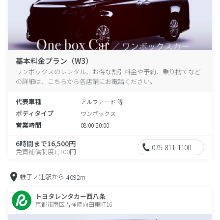
基本料金プラン（W3）
ワンボックスのレンタル、お得な割引料金や予約、乗り捨てなど
の詳細は、こちらから各店舗にお電話ください。
代表車種
アルファード 等
ボディタイプ
ワンボックス
営業時間
08:00-20:00
6時間まで16,500円
075-811-1100
免責補償制度1,100円
帷子ノ辻駅から
4092m
トヨタレンタカー西八条
京都市南区吉祥院向田東町16