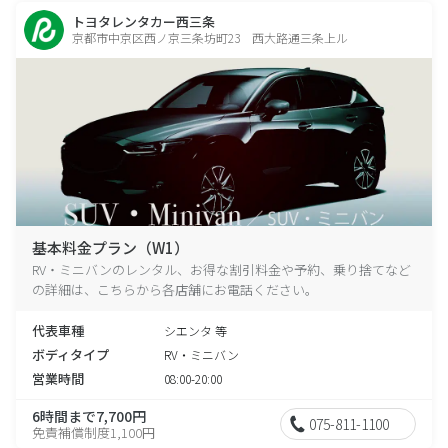
トヨタレンタカー西三条
京都市中京区西ノ京三条坊町23 西大路通三条上ル
基本料金プラン（W1）
RV・ミニバンのレンタル、お得な割引料金や予約、乗り捨てなど
の詳細は、こちらから各店舗にお電話ください。
代表車種
シエンタ 等
ボディタイプ
RV・ミニバン
営業時間
08:00-20:00
6時間まで7,700円
075-811-1100
免責補償制度1,100円