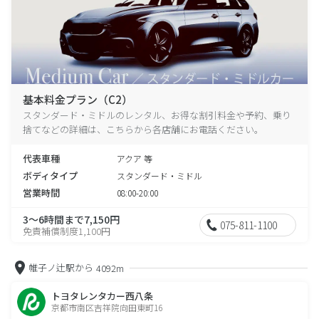
基本料金プラン（C2）
スタンダード・ミドルのレンタル、お得な割引料金や予約、乗り
捨てなどの詳細は、こちらから各店舗にお電話ください。
代表車種
アクア 等
ボディタイプ
スタンダード・ミドル
営業時間
08:00-20:00
3～6時間まで7,150円
075-811-1100
免責補償制度1,100円
帷子ノ辻駅から
4092m
トヨタレンタカー西八条
京都市南区吉祥院向田東町16