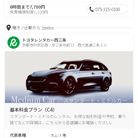
6時間まで7,700円
075-315-0100
免責補償制度1,100円
帷子ノ辻駅から
2949m
トヨタレンタカー西三条
京都市中京区西ノ京三条坊町23 西大路通三条上ル
基本料金プラン（C4）
スタンダード・ミドルのレンタル、お得な割引料金や予約、乗り
捨てなどの詳細は、こちらから各店舗にお電話ください。
代表車種
カムリ 等