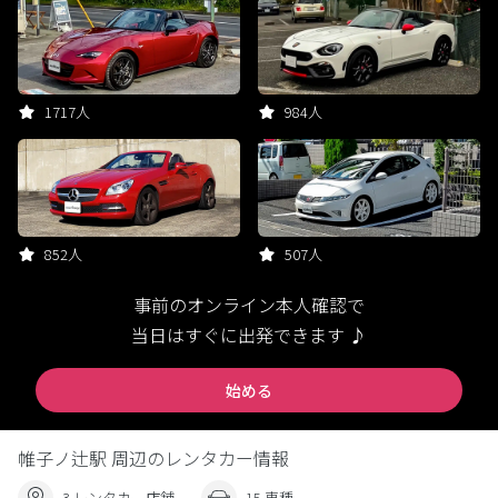
1717人
984人
852人
507人
事前のオンライン本人確認で
当日はすぐに出発できます ♪
始める
帷子ノ辻駅 周辺のレンタカー情報
3 レンタカー店舗
15 車種