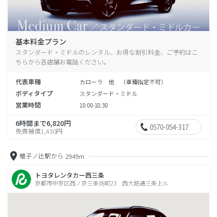
基本料金プラン
スタンダード・ミドルのレンタル、お得な割引料金、ご予約はこ
ちらから各店舗お電話ください。
代表車種
カローラ 他 （車種指定不可）
ボディタイプ
スタンダード・ミドル
営業時間
10:00-18:30
6時間まで6,820円
0570-054-317
免責補償1,430円
帷子ノ辻駅から
2949m
トヨタレンタカー西三条
京都市中京区西ノ京三条坊町23 西大路通三条上ル