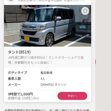
タント(8519）
JR丹波口駅から徒歩約9分！タントがカーシェアで登
場！京都観光をもっと自由に！
ボディタイプ
軽自動車
乗車人数
4人
メーカー
DAIHATSU ダイハツ
9時間で1,000円
予約へ
距離料金 180円/10km
京都府京都市左京区孫橋町から、近い順に予約できる車を2台表