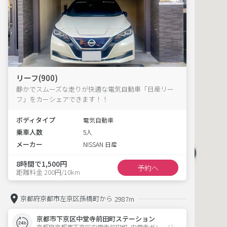
リーフ(900)
静かでスムーズな走りが快適な電気自動車「日産リー
フ」をカーシェアできます！！
ボディタイプ
電気自動車
乗車人数
5人
メーカー
NISSAN 日産
8時間で1,500円
予約へ
距離料金 200円/10km
京都府京都市左京区孫橋町から
2987m
京都市下京区中堂寺前田町ステーション
京都府京都市下京区中堂寺前田町  中堂寺ガレージ