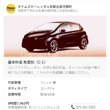
タイムズカーレンタル京都五条河原町
京都市下京区五条通河原町西入本覚寺前町811
基本料金 免責別（C-1）
コンパクトのレンタル、お得な割引料金、キャンセル料金や乗り
捨てなどの詳細は、こちらから各店舗にお電話ください。
代表車種
フィット 等
ボディタイプ
コンパクト
営業時間
08:00-20:00
6時間7,463円
075-361-0201
免責補償制度【K-0,C-1,C-2,M-2,S-2】