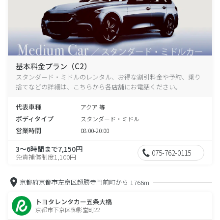
基本料金プラン（C2）
スタンダード・ミドルのレンタル、お得な割引料金や予約、乗り
捨てなどの詳細は、こちらから各店舗にお電話ください。
代表車種
アクア 等
ボディタイプ
スタンダード・ミドル
営業時間
08:00-20:00
3～6時間まで7,150円
075-762-0115
免責補償制度1,100円
京都府京都市左京区超勝寺門前町から
1766m
トヨタレンタカー五条大橋
京都市下京区御影堂町22