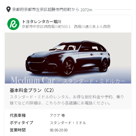
京都府京都市左京区超勝寺門前町から
2072m
トヨタレンタカー堀川
京都市中京区姉西堀川町503-1 西堀川通三条上ル西側
基本料金プラン（C2）
スタンダード・ミドルのレンタル、お得な割引料金や予約、乗り
捨てなどの詳細は、こちらから各店舗にお電話ください。
代表車種
アクア 等
ボディタイプ
スタンダード・ミドル
営業時間
08:00-20:00