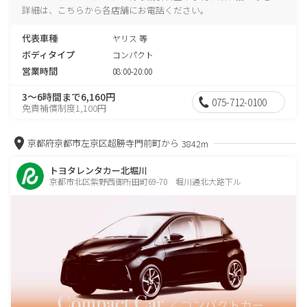
詳細は、こちらから各店舗にお電話ください。
代表車種
ヤリス 等
ボディタイプ
コンパクト
営業時間
08:00-20:00
3～6時間まで6,160円
075-712-0100
免責補償制度1,100円
京都府京都市左京区超勝寺門前町から
3842m
トヨタレンタカー北堀川
京都市北区紫野西御所田町69-70 堀川通北大路下ル