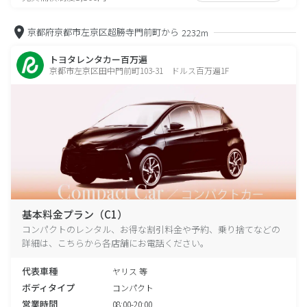
京都府京都市左京区超勝寺門前町から
2232m
トヨタレンタカー百万遍
京都市左京区田中門前町103-31 ドルス百万遍1F
基本料金プラン（C1）
コンパクトのレンタル、お得な割引料金や予約、乗り捨てなどの
詳細は、こちらから各店舗にお電話ください。
代表車種
ヤリス 等
ボディタイプ
コンパクト
営業時間
08:00-20:00