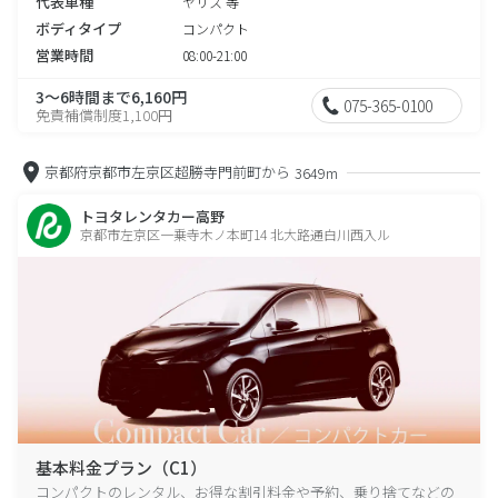
代表車種
ヤリス 等
ボディタイプ
コンパクト
営業時間
08:00-21:00
3～6時間まで6,160円
075-365-0100
免責補償制度1,100円
京都府京都市左京区超勝寺門前町から
3649m
トヨタレンタカー高野
京都市左京区一乗寺木ノ本町14 北大路通白川西入ル
基本料金プラン（C1）
コンパクトのレンタル、お得な割引料金や予約、乗り捨てなどの