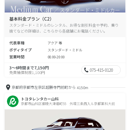
基本料金プラン（C2）
スタンダード・ミドルのレンタル、お得な割引料金や予約、乗り
捨てなどの詳細は、こちらから各店舗にお電話ください。
代表車種
アクア 等
ボディタイプ
スタンダード・ミドル
営業時間
08:00-20:00
3～6時間まで7,150円
075-415-0120
免責補償制度1,100円
京都府京都市左京区超勝寺門前町から
4150m
トヨタレンタカー山科
京都市山科区御陵大津畑町55 外環三条西入ル京都薬科大前