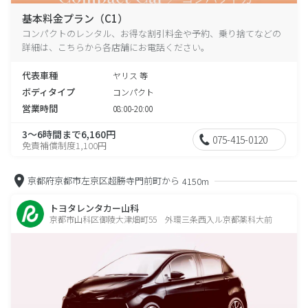
基本料金プラン（C1）
コンパクトのレンタル、お得な割引料金や予約、乗り捨てなどの
詳細は、こちらから各店舗にお電話ください。
代表車種
ヤリス 等
ボディタイプ
コンパクト
営業時間
08:00-20:00
3～6時間まで6,160円
075-415-0120
免責補償制度1,100円
京都府京都市左京区超勝寺門前町から
4150m
トヨタレンタカー山科
京都市山科区御陵大津畑町55 外環三条西入ル京都薬科大前