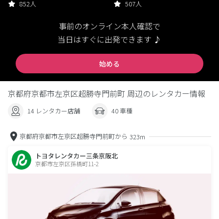
852人
507人
事前のオンライン本人確認で
当日はすぐに出発できます ♪
始める
京都府京都市左京区超勝寺門前町 周辺のレンタカー情報
14 レンタカー店舗
40 車種
京都府京都市左京区超勝寺門前町から
323m
トヨタレンタカー三条京阪北
京都市左京区孫橋町11-2