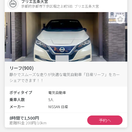
ブリエ五条大宮
京都府京都市下京区堀之上町508  ブリエ五条大宮
リーフ(900)
静かでスムーズな走りが快適な電気自動車「日産リーフ」をカー
シェアできます！！
ボディタイプ
電気自動車
乗車人数
5人
メーカー
NISSAN 日産
8時間で1,500円
予約へ
距離料金 200円/10km