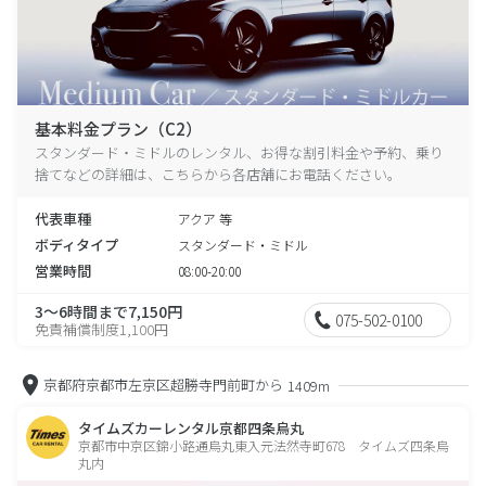
基本料金プラン（C2）
スタンダード・ミドルのレンタル、お得な割引料金や予約、乗り
捨てなどの詳細は、こちらから各店舗にお電話ください。
代表車種
アクア 等
ボディタイプ
スタンダード・ミドル
営業時間
08:00-20:00
3～6時間まで7,150円
075-502-0100
免責補償制度1,100円
京都府京都市左京区超勝寺門前町から
1409m
タイムズカーレンタル京都四条烏丸
京都市中京区錦小路通烏丸東入元法然寺町678 タイムズ四条烏
丸内