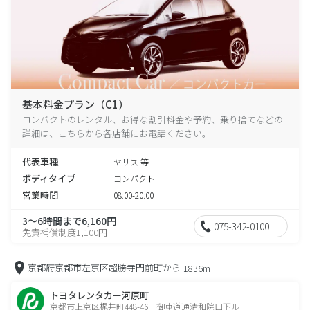
基本料金プラン（C1）
コンパクトのレンタル、お得な割引料金や予約、乗り捨てなどの
詳細は、こちらから各店舗にお電話ください。
代表車種
ヤリス 等
ボディタイプ
コンパクト
営業時間
08:00-20:00
3～6時間まで6,160円
075-342-0100
免責補償制度1,100円
京都府京都市左京区超勝寺門前町から
1836m
トヨタレンタカー河原町
京都市上京区梶井町448-46 御車道通清和院口下ル