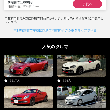
9時間で1,000円
予約へ
距離料金 180円/10km
京都府京都市左京区超勝寺門前町から、近い順に予約できる車を2台表示し
ています。
京都府京都市左京区超勝寺門前町近辺の車をマップで見る
人気のクルマ
1717人
984人