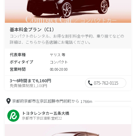
基本料金プラン（C1）
コンパクトのレンタル、お得な割引料金や予約、乗り捨てなどの
詳細は、こちらから各店舗にお電話ください。
代表車種
ヤリス 等
ボディタイプ
コンパクト
営業時間
08:00-20:00
3～6時間まで6,160円
075-762-0115
免責補償制度1,100円
京都府京都市左京区超勝寺門前町から
1766m
トヨタレンタカー五条大橋
京都市下京区御影堂町22