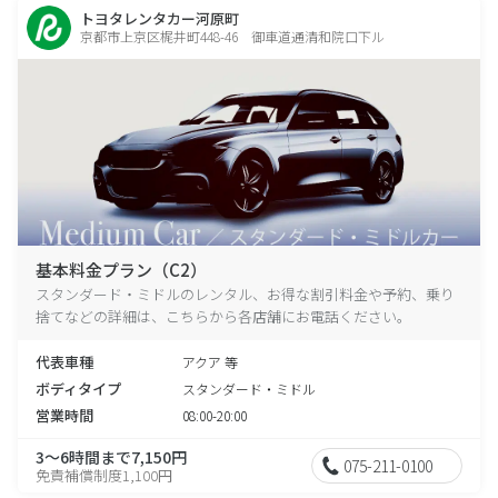
トヨタレンタカー河原町
京都市上京区梶井町448-46 御車道通清和院口下ル
基本料金プラン（C2）
スタンダード・ミドルのレンタル、お得な割引料金や予約、乗り
捨てなどの詳細は、こちらから各店舗にお電話ください。
代表車種
アクア 等
ボディタイプ
スタンダード・ミドル
営業時間
08:00-20:00
3～6時間まで7,150円
075-211-0100
免責補償制度1,100円