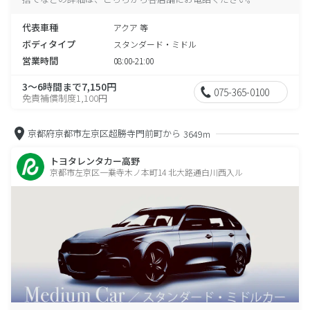
代表車種
アクア 等
ボディタイプ
スタンダード・ミドル
営業時間
08:00-21:00
3～6時間まで7,150円
075-365-0100
免責補償制度1,100円
京都府京都市左京区超勝寺門前町から
3649m
トヨタレンタカー高野
京都市左京区一乗寺木ノ本町14 北大路通白川西入ル