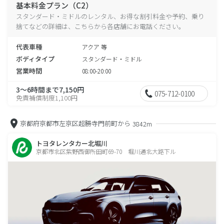
基本料金プラン（C2）
スタンダード・ミドルのレンタル、お得な割引料金や予約、乗り
捨てなどの詳細は、こちらから各店舗にお電話ください。
代表車種
アクア 等
ボディタイプ
スタンダード・ミドル
営業時間
08:00-20:00
3～6時間まで7,150円
075-712-0100
免責補償制度1,100円
京都府京都市左京区超勝寺門前町から
3842m
トヨタレンタカー北堀川
京都市北区紫野西御所田町69-70 堀川通北大路下ル