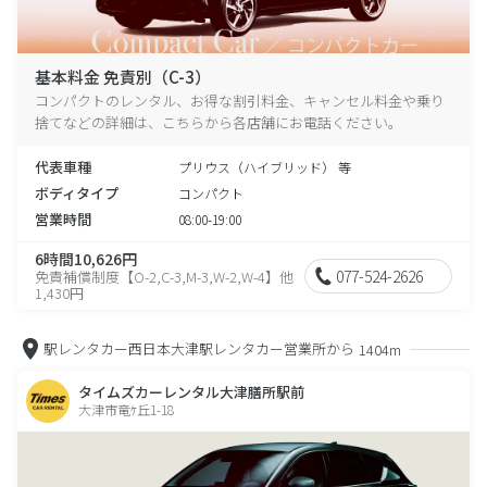
基本料金 免責別（C-3）
コンパクトのレンタル、お得な割引料金、キャンセル料金や乗り
捨てなどの詳細は、こちらから各店舗にお電話ください。
代表車種
プリウス（ハイブリッド） 等
ボディタイプ
コンパクト
営業時間
08:00-19:00
6時間10,626円
077-524-2626
免責補償制度【O-2,C-3,M-3,W-2,W-4】他
1,430円
駅レンタカー西日本大津駅レンタカー営業所から
1404m
タイムズカーレンタル大津膳所駅前
大津市竜ｹ丘1-18