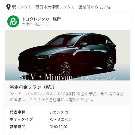
駅レンタカー西日本大津駅レンタカー営業所から
2377m
トヨタレンタカー膳所
大津市中庄2-1-90
基本料金プラン（W1）
RV・ミニバンのレンタル、お得な割引料金や予約、乗り捨てなど
の詳細は、こちらから各店舗にお電話ください。
代表車種
シエンタ 等
ボディタイプ
RV・ミニバン
営業時間
08:00-20:00