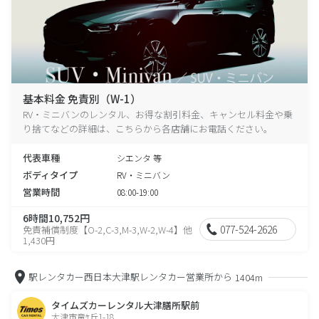
基本料金 免責別（W-1）
RV・ミニバンのレンタル、お得な割引料金、キャンセル料金や乗
り捨てなどの詳細は、こちらから各店舗にお電話ください。
代表車種
シエンタ 等
ボディタイプ
RV・ミニバン
営業時間
08:00-19:00
6時間10,752円
077-524-2626
免責補償制度【O-2,C-3,M-3,W-2,W-4】他
1,430円
駅レンタカー西日本大津駅レンタカー営業所から
1404m
タイムズカーレンタル大津膳所駅前
大津市竜ｹ丘1-18