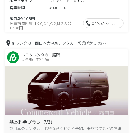
ボディタイプ
スタンダード・ミドル
営業時間
08:00-19:00
6時間9,108円
077-524-2626
免責補償制度【K-0,C-1,C-2,M-2,S-2】
1,430円
駅レンタカー西日本大津駅レンタカー営業所から
2377m
トヨタレンタカー膳所
大津市中庄2-1-90
基本料金プラン（V3）
商用車のレンタル、お得な割引料金や予約、乗り捨てなどの詳細