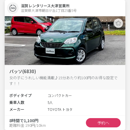
滋賀レンタリース大津営業所
滋賀県大津市朝日が丘1丁目25番5号  
パッソ(6830)
女の子にうれしい機能満載♪15分あたり約100円のお得な設定で
す！！
ボディタイプ
コンパクトカー
乗車人数
5人
メーカー
TOYOTA トヨタ
8時間で1,100円
予約へ
距離料金 190円/10km