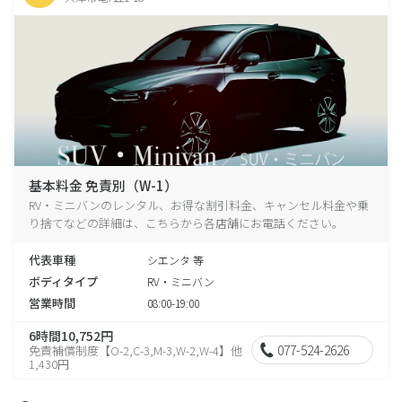
基本料金 免責別（W-1）
RV・ミニバンのレンタル、お得な割引料金、キャンセル料金や乗
り捨てなどの詳細は、こちらから各店舗にお電話ください。
代表車種
シエンタ 等
ボディタイプ
RV・ミニバン
営業時間
08:00-19:00
6時間10,752円
077-524-2626
免責補償制度【O-2,C-3,M-3,W-2,W-4】他
1,430円