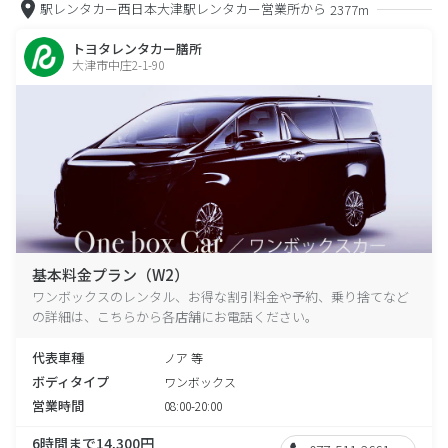
駅レンタカー西日本大津駅レンタカー営業所から
2377m
トヨタレンタカー膳所
大津市中庄2-1-90
基本料金プラン（W2）
ワンボックスのレンタル、お得な割引料金や予約、乗り捨てなど
の詳細は、こちらから各店舗にお電話ください。
代表車種
ノア 等
ボディタイプ
ワンボックス
営業時間
08:00-20:00
6時間まで14,300円