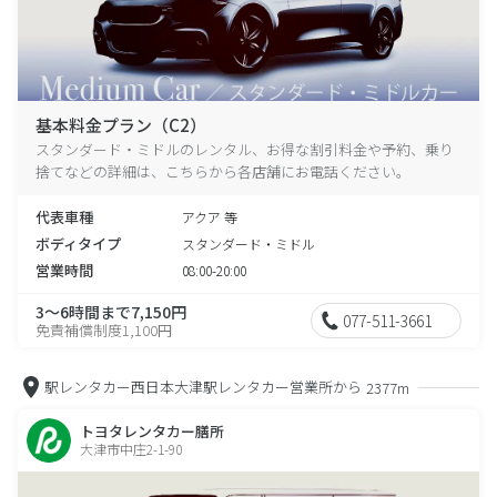
基本料金プラン（C2）
スタンダード・ミドルのレンタル、お得な割引料金や予約、乗り
捨てなどの詳細は、こちらから各店舗にお電話ください。
代表車種
アクア 等
ボディタイプ
スタンダード・ミドル
営業時間
08:00-20:00
3～6時間まで7,150円
077-511-3661
免責補償制度1,100円
駅レンタカー西日本大津駅レンタカー営業所から
2377m
トヨタレンタカー膳所
大津市中庄2-1-90