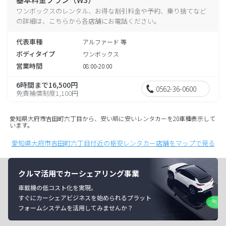
ワンボックスのレンタル、お得な割引料金や予約、乗り捨てなど
の詳細は、こちらから各店舗にお電話ください。
代表車種
アルファード 等
ボディタイプ
ワンボックス
営業時間
08:00-20:00
6時間まで16,500円
0562-36-0600
免責補償制度1,100円
愛知県大府市吉田町六丁目から、安い順に安いレンタカーを20車種表示して
います。
愛知県大府市吉田町六丁目付近の格安レンタカー店舗をマップで見る
クルマ活用でカーシェアリング事業
車載機の低コスト化を実現。
すぐにカーシェアビジネスを始められるプラット
フォームシステムを活用してみませんか？