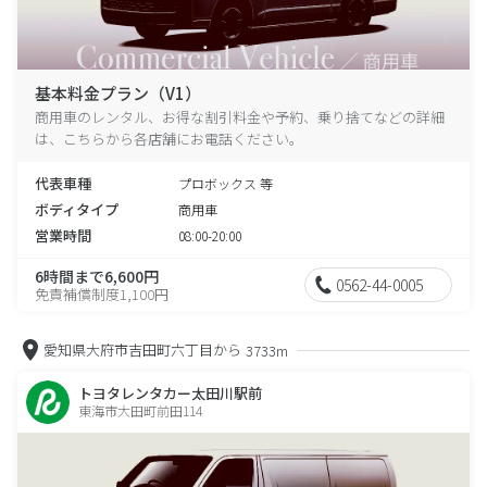
基本料金プラン（V1）
商用車のレンタル、お得な割引料金や予約、乗り捨てなどの詳細
は、こちらから各店舗にお電話ください。
代表車種
プロボックス 等
ボディタイプ
商用車
営業時間
08:00-20:00
6時間まで6,600円
0562-44-0005
免責補償制度1,100円
愛知県大府市吉田町六丁目から
3733m
トヨタレンタカー太田川駅前
東海市大田町前田114