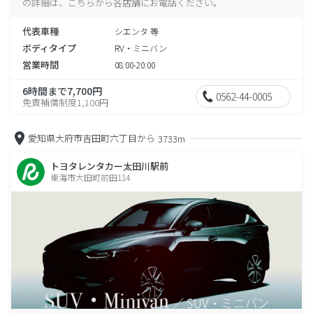
の詳細は、こちらから各店舗にお電話ください。
代表車種
シエンタ 等
ボディタイプ
RV・ミニバン
営業時間
08:00-20:00
6時間まで7,700円
0562-44-0005
免責補償制度1,100円
愛知県大府市吉田町六丁目から
3733m
トヨタレンタカー太田川駅前
東海市大田町前田114