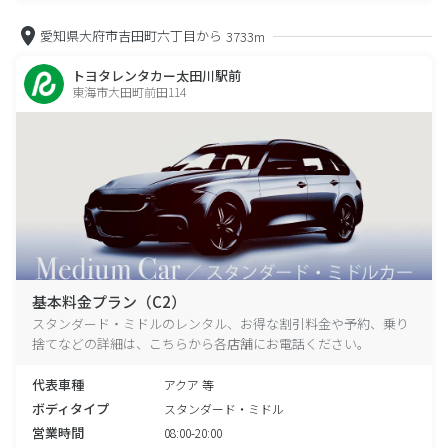
愛知県大府市吉田町六丁目から
3733m
トヨタレンタカー太田川駅前
東海市大田町前田114
基本料金プラン（C2）
スタンダード・ミドルのレンタル、お得な割引料金や予約、乗り
捨てなどの詳細は、こちらから各店舗にお電話ください。
代表車種
アクア 等
ボディタイプ
スタンダード・ミドル
営業時間
08:00-20:00