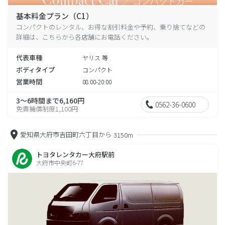
基本料金プラン（C1）
コンパクトのレンタル、お得な割引料金や予約、乗り捨てなどの
詳細は、こちらから各店舗にお電話ください。
代表車種
ヤリス 等
ボディタイプ
コンパクト
営業時間
08:00-20:00
3～6時間まで6,160円
0562-36-0600
免責補償制度1,100円
愛知県大府市吉田町六丁目から
3150m
トヨタレンタカー大府駅前
大府市中央町6-77