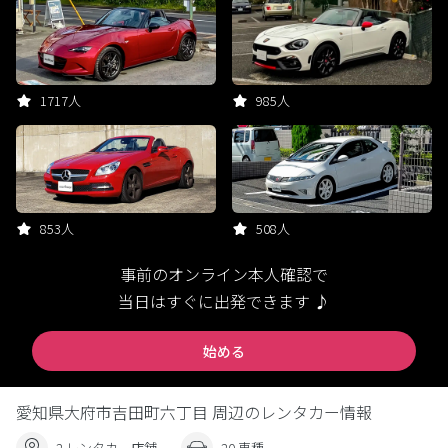
1717人
985人
853人
508人
事前のオンライン本人確認で
当日はすぐに出発できます ♪
始める
愛知県大府市吉田町六丁目 周辺のレンタカー情報
2 レンタカー店舗
20 車種