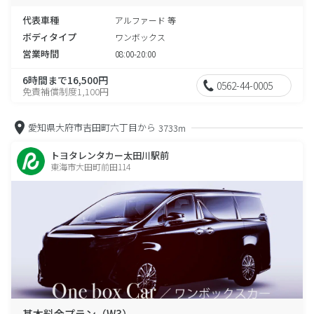
代表車種
アルファード 等
ボディタイプ
ワンボックス
営業時間
08:00-20:00
6時間まで16,500円
0562-44-0005
免責補償制度1,100円
愛知県大府市吉田町六丁目から
3733m
トヨタレンタカー太田川駅前
東海市大田町前田114
基本料金プラン（W3）