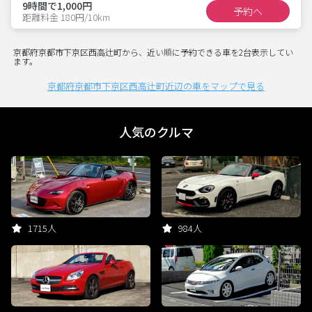
9時間で1,000円
予約へ
距離料金 180円/10km
京都府京都市下京区西高辻町から、近い順に予約できる車を2台表示してい
ます。
京都府京都市下京区西高辻町近辺の車をマップで見る
人気のクルマ
1715人
984人