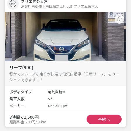
ブリエ五条大宮
京都府京都市下京区堀之上町508  ブリエ五条大宮
リーフ(900)
静かでスムーズな走りが快適な電気自動車「日産リーフ」をカー
シェアできます！！
ボディタイプ
電気自動車
乗車人数
5人
メーカー
NISSAN 日産
8時間で1,500円
予約へ
距離料金 200円/10km