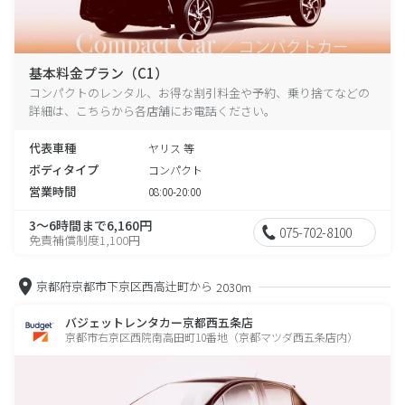
基本料金プラン（C1）
コンパクトのレンタル、お得な割引料金や予約、乗り捨てなどの
詳細は、こちらから各店舗にお電話ください。
代表車種
ヤリス 等
ボディタイプ
コンパクト
営業時間
08:00-20:00
3～6時間まで6,160円
075-702-8100
免責補償制度1,100円
京都府京都市下京区西高辻町から
2030m
バジェットレンタカー京都西五条店
京都市右京区西院南高田町10番地（京都マツダ西五条店内）