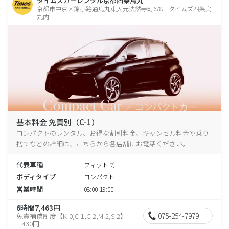
タイムズカーレンタル京都四条烏丸
京都市中京区錦小路通烏丸東入元法然寺町678 タイムズ四条烏
丸内
基本料金 免責別（C-1）
コンパクトのレンタル、お得な割引料金、キャンセル料金や乗り
捨てなどの詳細は、こちらから各店舗にお電話ください。
代表車種
フィット 等
ボディタイプ
コンパクト
営業時間
08:00-19:00
6時間7,463円
075-254-7979
免責補償制度【K-0,C-1,C-2,M-2,S-2】
1,430円