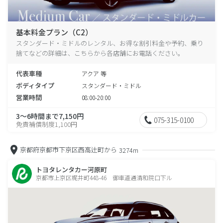
基本料金プラン（C2）
スタンダード・ミドルのレンタル、お得な割引料金や予約、乗り
捨てなどの詳細は、こちらから各店舗にお電話ください。
代表車種
アクア 等
ボディタイプ
スタンダード・ミドル
営業時間
08:00-20:00
3～6時間まで7,150円
075-315-0100
免責補償制度1,100円
京都府京都市下京区西高辻町から
3274m
トヨタレンタカー河原町
京都市上京区梶井町448-46 御車道通清和院口下ル