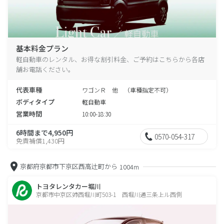
基本料金プラン
軽自動車のレンタル、お得な割引料金、ご予約はこちらから各店
舗お電話ください。
代表車種
ワゴンＲ 他 （車種指定不可）
ボディタイプ
軽自動車
営業時間
10:00-18:30
6時間まで4,950円
0570-054-317
免責補償1,430円
京都府京都市下京区西高辻町から
1004m
トヨタレンタカー堀川
京都市中京区姉西堀川町503-1 西堀川通三条上ル西側