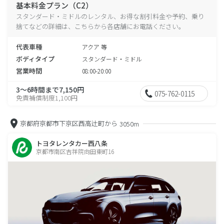
基本料金プラン（C2）
スタンダード・ミドルのレンタル、お得な割引料金や予約、乗り
捨てなどの詳細は、こちらから各店舗にお電話ください。
代表車種
アクア 等
ボディタイプ
スタンダード・ミドル
営業時間
08:00-20:00
3～6時間まで7,150円
075-762-0115
免責補償制度1,100円
京都府京都市下京区西高辻町から
3050m
トヨタレンタカー西八条
京都市南区吉祥院向田東町16