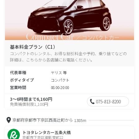
基本料金プラン（C1）
コンパクトのレンタル、お得な割引料金や予約、乗り捨てなどの
詳細は、こちらから各店舗にお電話ください。
代表車種
ヤリス 等
ボディタイプ
コンパクト
営業時間
08:00-20:00
3～6時間まで6,160円
075-813-8200
免責補償制度1,100円
京都府京都市下京区西高辻町から
1385m
トヨタレンタカー五条大橋
京都市下京区御影堂町22