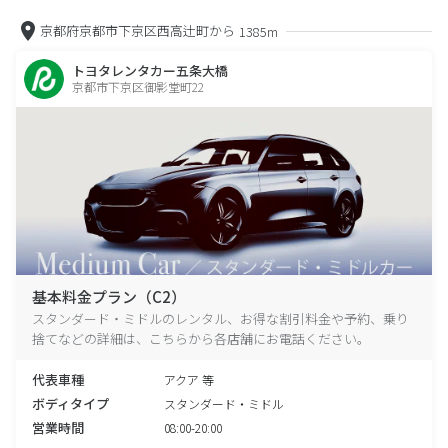
京都府京都市下京区西高辻町から
1385m
トヨタレンタカー五条大橋
京都市下京区御影堂町22
基本料金プラン（C2）
スタンダード・ミドルのレンタル、お得な割引料金や予約、乗り
捨てなどの詳細は、こちらから各店舗にお電話ください。
代表車種
アクア 等
ボディタイプ
スタンダード・ミドル
営業時間
08:00-20:00