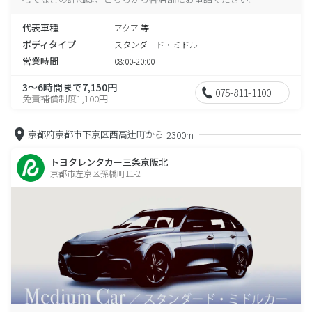
代表車種
アクア 等
ボディタイプ
スタンダード・ミドル
営業時間
08:00-20:00
3～6時間まで7,150円
075-811-1100
免責補償制度1,100円
京都府京都市下京区西高辻町から
2300m
トヨタレンタカー三条京阪北
京都市左京区孫橋町11-2