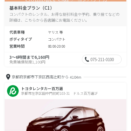
基本料金プラン（C1）
コンパクトのレンタル、お得な割引料金や予約、乗り捨てなどの
詳細は、こちらから各店舗にお電話ください。
代表車種
ヤリス 等
ボディタイプ
コンパクト
営業時間
08:00-20:00
3～6時間まで6,160円
075-211-0100
免責補償制度1,100円
京都府京都市下京区西高辻町から
4104m
トヨタレンタカー百万遍
京都市左京区田中門前町103-31 ドルス百万遍1F