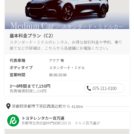
基本料金プラン（C2）
スタンダード・ミドルのレンタル、お得な割引料金や予約、乗り
捨てなどの詳細は、こちらから各店舗にお電話ください。
代表車種
アクア 等
ボディタイプ
スタンダード・ミドル
営業時間
08:00-20:00
3～6時間まで7,150円
075-211-0100
免責補償制度1,100円
京都府京都市下京区西高辻町から
4104m
トヨタレンタカー百万遍
京都市左京区田中門前町103-31 ドルス百万遍1F