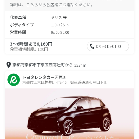
詳細は、こちらから各店舗にお電話ください。
代表車種
ヤリス 等
ボディタイプ
コンパクト
営業時間
08:00-20:00
3～6時間まで6,160円
075-315-0100
免責補償制度1,100円
京都府京都市下京区西高辻町から
3274m
トヨタレンタカー河原町
京都市上京区梶井町448-46 御車道通清和院口下ル