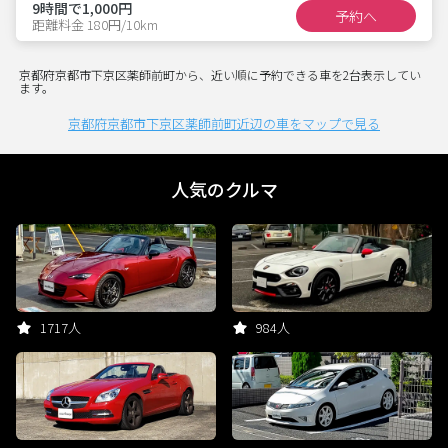
9時間で1,000円
予約へ
距離料金 180円/10km
京都府京都市下京区薬師前町から、近い順に予約できる車を2台表示してい
ます。
京都府京都市下京区薬師前町近辺の車をマップで見る
人気のクルマ
1717人
984人