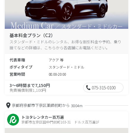
基本料金プラン（C2）
スタンダード・ミドルのレンタル、お得な割引料金や予約、乗り
捨てなどの詳細は、こちらから各店舗にお電話ください。
代表車種
アクア 等
ボディタイプ
スタンダード・ミドル
営業時間
08:00-20:00
3～6時間まで7,150円
075-315-0100
免責補償制度1,100円
京都府京都市下京区薬師前町から
3804m
トヨタレンタカー百万遍
京都市左京区田中門前町103-31 ドルス百万遍1F