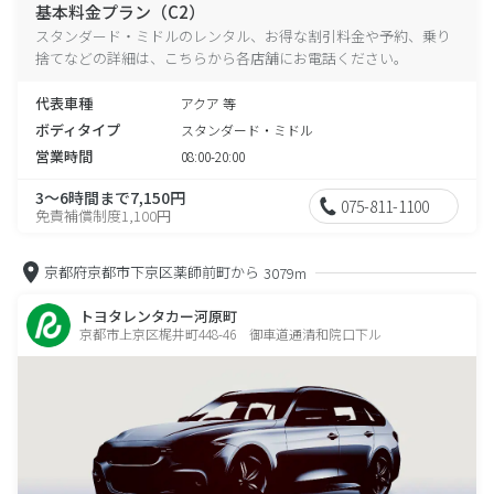
基本料金プラン（C2）
スタンダード・ミドルのレンタル、お得な割引料金や予約、乗り
捨てなどの詳細は、こちらから各店舗にお電話ください。
代表車種
アクア 等
ボディタイプ
スタンダード・ミドル
営業時間
08:00-20:00
3～6時間まで7,150円
075-811-1100
免責補償制度1,100円
京都府京都市下京区薬師前町から
3079m
トヨタレンタカー河原町
京都市上京区梶井町448-46 御車道通清和院口下ル