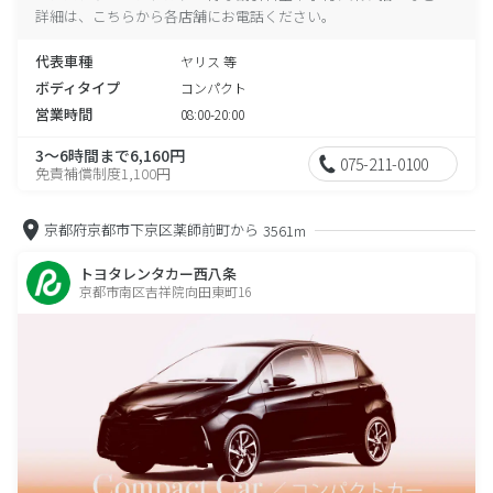
詳細は、こちらから各店舗にお電話ください。
代表車種
ヤリス 等
ボディタイプ
コンパクト
営業時間
08:00-20:00
3～6時間まで6,160円
075-211-0100
免責補償制度1,100円
京都府京都市下京区薬師前町から
3561m
トヨタレンタカー西八条
京都市南区吉祥院向田東町16