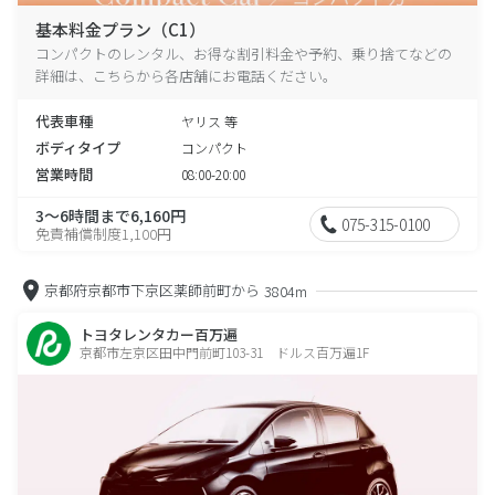
基本料金プラン（C1）
コンパクトのレンタル、お得な割引料金や予約、乗り捨てなどの
詳細は、こちらから各店舗にお電話ください。
代表車種
ヤリス 等
ボディタイプ
コンパクト
営業時間
08:00-20:00
3～6時間まで6,160円
075-315-0100
免責補償制度1,100円
京都府京都市下京区薬師前町から
3804m
トヨタレンタカー百万遍
京都市左京区田中門前町103-31 ドルス百万遍1F