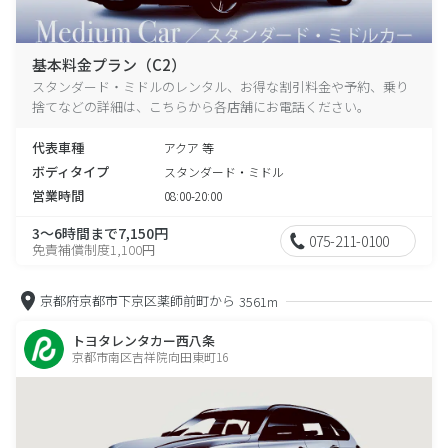
基本料金プラン（C2）
スタンダード・ミドルのレンタル、お得な割引料金や予約、乗り
捨てなどの詳細は、こちらから各店舗にお電話ください。
代表車種
アクア 等
ボディタイプ
スタンダード・ミドル
営業時間
08:00-20:00
3～6時間まで7,150円
075-211-0100
免責補償制度1,100円
京都府京都市下京区薬師前町から
3561m
トヨタレンタカー西八条
京都市南区吉祥院向田東町16