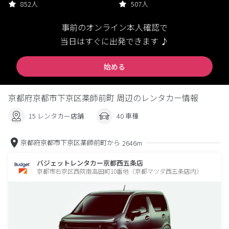
852人
507人
事前のオンライン本人確認で
当日はすぐに出発できます ♪
始める
京都府京都市下京区薬師前町 周辺のレンタカー情報
15 レンタカー店舗
40 車種
京都府京都市下京区薬師前町から
2646m
バジェットレンタカー京都西五条店
京都市右京区西院南高田町10番地（京都マツダ西五条店内）