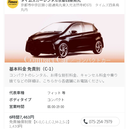
タイムズカーレンタル京都四条烏丸
京都市中京区錦小路通烏丸東入元法然寺町678 タイムズ四条烏
丸内
基本料金 免責別（C-1）
コンパクトのレンタル、お得な割引料金、キャンセル料金や乗り
捨てなどの詳細は、こちらから各店舗にお電話ください。
代表車種
フィット 等
ボディタイプ
コンパクト
営業時間
08:00-19:00
6時間7,463円
075-254-7979
免責補償制度【K-0,C-1,C-2,M-2,S-2】
1,430円