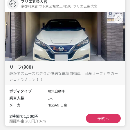
ブリエ五条大宮
京都府京都市下京区堀之上町508  ブリエ五条大宮
リーフ(900)
静かでスムーズな走りが快適な電気自動車「日産リーフ」をカー
シェアできます！！
ボディタイプ
電気自動車
乗車人数
5人
メーカー
NISSAN 日産
8時間で1,500円
予約へ
距離料金 200円/10km