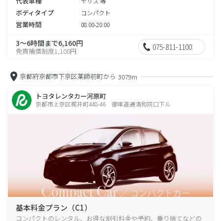
代表車種
ヤリス 等
ボディタイプ
コンパクト
営業時間
08:00-20:00
3～6時間まで6,160円
075-811-1100
免責補償制度1,100円
京都府京都市下京区薬師前町から
3079m
トヨタレンタカー河原町
京都市上京区梶井町448-46 御車道通清和院口下ル
基本料金プラン（C1）
コンパクトのレンタル、お得な割引料金や予約、乗り捨てなどの