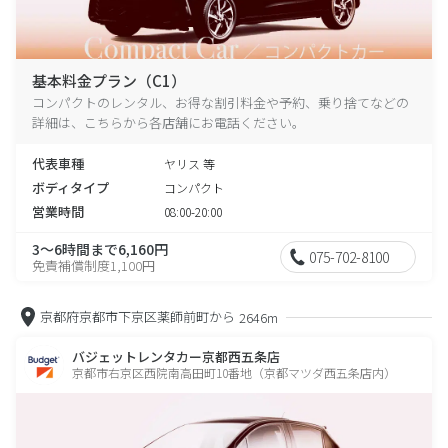
基本料金プラン（C1）
コンパクトのレンタル、お得な割引料金や予約、乗り捨てなどの
詳細は、こちらから各店舗にお電話ください。
代表車種
ヤリス 等
ボディタイプ
コンパクト
営業時間
08:00-20:00
3～6時間まで6,160円
075-702-8100
免責補償制度1,100円
京都府京都市下京区薬師前町から
2646m
バジェットレンタカー京都西五条店
京都市右京区西院南高田町10番地（京都マツダ西五条店内）