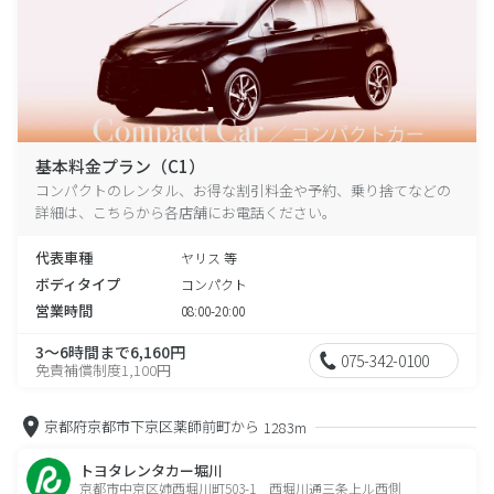
基本料金プラン（C1）
コンパクトのレンタル、お得な割引料金や予約、乗り捨てなどの
詳細は、こちらから各店舗にお電話ください。
代表車種
ヤリス 等
ボディタイプ
コンパクト
営業時間
08:00-20:00
3～6時間まで6,160円
075-342-0100
免責補償制度1,100円
京都府京都市下京区薬師前町から
1283m
トヨタレンタカー堀川
京都市中京区姉西堀川町503-1 西堀川通三条上ル西側