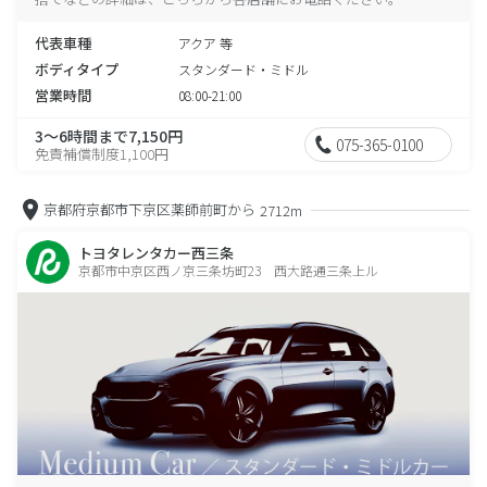
代表車種
アクア 等
ボディタイプ
スタンダード・ミドル
営業時間
08:00-21:00
3～6時間まで7,150円
075-365-0100
免責補償制度1,100円
京都府京都市下京区薬師前町から
2712m
トヨタレンタカー西三条
京都市中京区西ノ京三条坊町23 西大路通三条上ル