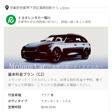
京都府京都市下京区薬師前町から
1283m
トヨタレンタカー堀川
京都市中京区姉西堀川町503-1 西堀川通三条上ル西側
基本料金プラン（C2）
スタンダード・ミドルのレンタル、お得な割引料金や予約、乗り
捨てなどの詳細は、こちらから各店舗にお電話ください。
代表車種
アクア 等
ボディタイプ
スタンダード・ミドル
営業時間
08:00-20:00