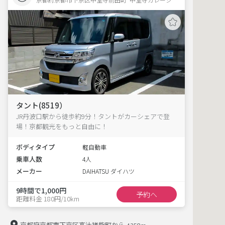
タント(8519）
JR丹波口駅から徒歩約9分！タントがカーシェアで登
場！京都観光をもっと自由に！
ボディタイプ
軽自動車
乗車人数
4人
メーカー
DAIHATSU ダイハツ
9時間で1,000円
予約へ
距離料金 180円/10km
京都府京都市下京区高辻猪熊町から