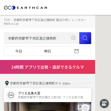
TOP
›
京都府京都市下京区高辻猪熊町 周辺の安い レンタカー
Rent-a-Car
今日
明日
24時間 アプリで出発・返却できるクルマ
京都府京都市下京区高辻猪熊町から
509m
ブリエ五条大宮
京都府京都市下京区堀之上町508  ブリエ五条大宮