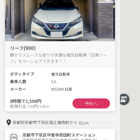
リーフ(900)
静かでスムーズな走りが快適な電気自動車「日産リー
フ」をカーシェアできます！！
ボディタイプ
電気自動車
乗車人数
5人
メーカー
NISSAN 日産
8時間で1,500円
予約へ
距離料金 200円/10km
京都府京都市下京区高辻猪熊町から
611m
京都市下京区中堂寺前田町ステーション
京都府京都市下京区中堂寺前田町  中堂寺ガレージ