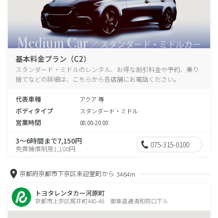
基本料金プラン（C2）
スタンダード・ミドルのレンタル、お得な割引料金や予約、乗り
捨てなどの詳細は、こちらから各店舗にお電話ください。
代表車種
アクア 等
ボディタイプ
スタンダード・ミドル
営業時間
08:00-20:00
3～6時間まで7,150円
075-315-0100
免責補償制度1,100円
京都府京都市下京区来迎堂町から
3464m
トヨタレンタカー河原町
京都市上京区梶井町448-46 御車道通清和院口下ル