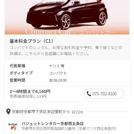
基本料金プラン（C1）
コンパクトのレンタル、お得な割引料金や予約、乗り捨てなどの
詳細は、こちらから各店舗にお電話ください。
代表車種
ヤリス 等
ボディタイプ
コンパクト
営業時間
08:00-20:00
3～6時間まで6,160円
075-702-8100
免責補償制度1,100円
京都府京都市下京区来迎堂町から
1872m
バジェットレンタカー京都西五条店
京都市右京区西院南高田町10番地（京都マツダ西五条店内）