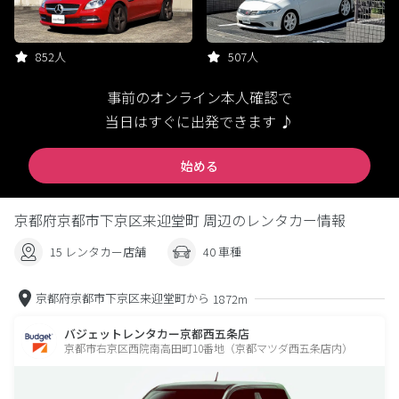
852人
507人
事前のオンライン本人確認で
当日はすぐに出発できます ♪
始める
京都府京都市下京区来迎堂町 周辺のレンタカー情報
15 レンタカー店舗
40 車種
京都府京都市下京区来迎堂町から
1872m
バジェットレンタカー京都西五条店
京都市右京区西院南高田町10番地（京都マツダ西五条店内）