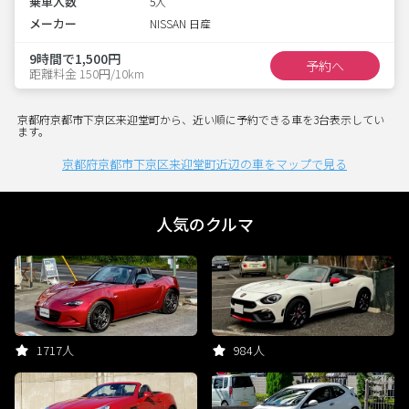
乗車人数
5人
メーカー
NISSAN 日産
9時間で1,500円
予約へ
距離料金 150円/10km
京都府京都市下京区来迎堂町から、近い順に予約できる車を3台表示してい
ます。
京都府京都市下京区来迎堂町近辺の車をマップで見る
人気のクルマ
1717人
984人