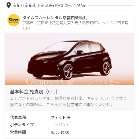
京都府京都市下京区来迎堂町から
1058m
タイムズカーレンタル京都四条烏丸
京都市中京区錦小路通烏丸東入元法然寺町678 タイムズ四条烏
丸内
基本料金 免責別（C-1）
コンパクトのレンタル、お得な割引料金、キャンセル料金や乗り
捨てなどの詳細は、こちらから各店舗にお電話ください。
代表車種
フィット 等
ボディタイプ
コンパクト
営業時間
08:00-19:00