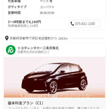
代表車種
ヤリス 等
ボディタイプ
コンパクト
営業時間
08:00-20:00
3～6時間まで6,160円
075-811-1100
免責補償制度1,100円
京都府京都市下京区来迎堂町から
2493m
トヨタレンタカー三条京阪北
京都市左京区孫橋町11-2
基本料金プラン（C1）
コンパクトのレンタル、お得な割引料金や予約、乗り捨てなどの