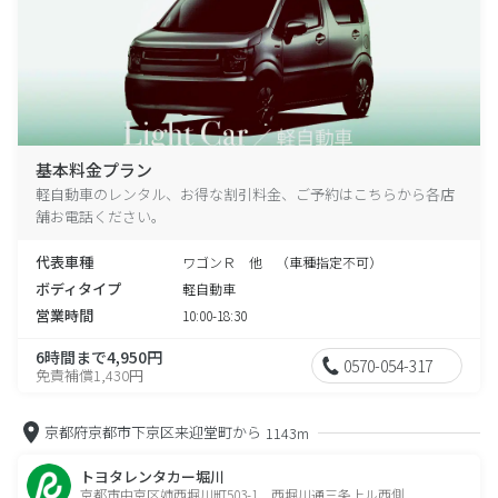
基本料金プラン
軽自動車のレンタル、お得な割引料金、ご予約はこちらから各店
舗お電話ください。
代表車種
ワゴンＲ 他 （車種指定不可）
ボディタイプ
軽自動車
営業時間
10:00-18:30
6時間まで4,950円
0570-054-317
免責補償1,430円
京都府京都市下京区来迎堂町から
1143m
トヨタレンタカー堀川
京都市中京区姉西堀川町503-1 西堀川通三条上ル西側