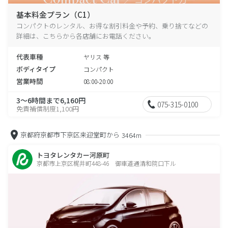
基本料金プラン（C1）
コンパクトのレンタル、お得な割引料金や予約、乗り捨てなどの
詳細は、こちらから各店舗にお電話ください。
代表車種
ヤリス 等
ボディタイプ
コンパクト
営業時間
08:00-20:00
3～6時間まで6,160円
075-315-0100
免責補償制度1,100円
京都府京都市下京区来迎堂町から
3464m
トヨタレンタカー河原町
京都市上京区梶井町448-46 御車道通清和院口下ル