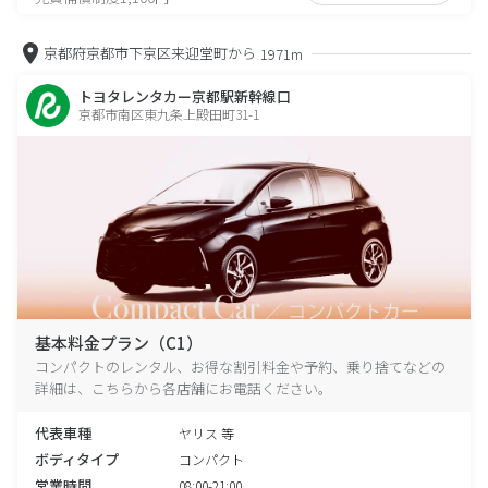
京都府京都市下京区来迎堂町から
1971m
トヨタレンタカー京都駅新幹線口
京都市南区東九条上殿田町31-1
基本料金プラン（C1）
コンパクトのレンタル、お得な割引料金や予約、乗り捨てなどの
詳細は、こちらから各店舗にお電話ください。
代表車種
ヤリス 等
ボディタイプ
コンパクト
営業時間
08:00-21:00