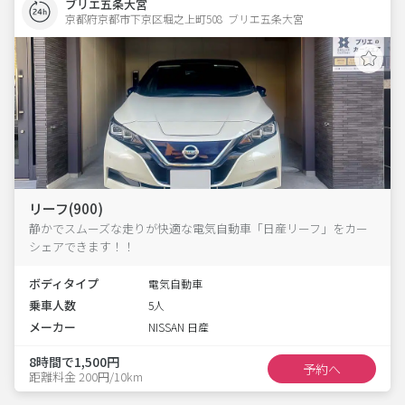
ブリエ五条大宮
京都府京都市下京区堀之上町508  ブリエ五条大宮
リーフ(900)
静かでスムーズな走りが快適な電気自動車「日産リーフ」をカー
シェアできます！！
ボディタイプ
電気自動車
乗車人数
5人
メーカー
NISSAN 日産
8時間で1,500円
予約へ
距離料金 200円/10km