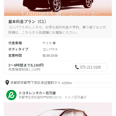
基本料金プラン（C1）
コンパクトのレンタル、お得な割引料金や予約、乗り捨てなどの
詳細は、こちらから各店舗にお電話ください。
代表車種
ヤリス 等
ボディタイプ
コンパクト
営業時間
08:00-20:00
3～6時間まで6,160円
075-211-0100
免責補償制度1,100円
京都府京都市下京区来迎堂町から
4299m
トヨタレンタカー百万遍
京都市左京区田中門前町103-31 ドルス百万遍1F