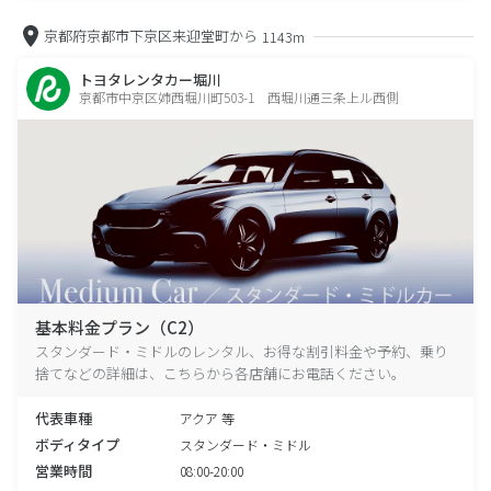
京都府京都市下京区来迎堂町から
1143m
トヨタレンタカー堀川
京都市中京区姉西堀川町503-1 西堀川通三条上ル西側
基本料金プラン（C2）
スタンダード・ミドルのレンタル、お得な割引料金や予約、乗り
捨てなどの詳細は、こちらから各店舗にお電話ください。
代表車種
アクア 等
ボディタイプ
スタンダード・ミドル
営業時間
08:00-20:00