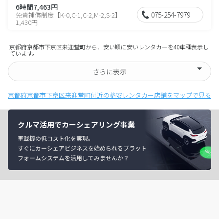
6時間7,463円
075-254-7979
免責補償制度【K-0,C-1,C-2,M-2,S-2】
1,430円
京都府京都市下京区来迎堂町から、安い順に安いレンタカーを40車種表示し
ています。
さらに表示
京都府京都市下京区来迎堂町付近の格安レンタカー店舗をマップで見る
クルマ活用でカーシェアリング事業
車載機の低コスト化を実現。
すぐにカーシェアビジネスを始められるプラット
フォームシステムを活用してみませんか？