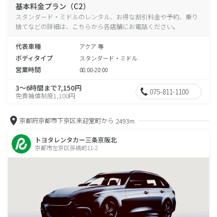
基本料金プラン（C2）
スタンダード・ミドルのレンタル、お得な割引料金や予約、乗り
捨てなどの詳細は、こちらから各店舗にお電話ください。
代表車種
アクア 等
ボディタイプ
スタンダード・ミドル
営業時間
08:00-20:00
3～6時間まで7,150円
075-811-1100
免責補償制度1,100円
京都府京都市下京区来迎堂町から
2493m
トヨタレンタカー三条京阪北
京都市左京区孫橋町11-2