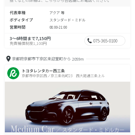
捨てなどの詳細は、こちらから各店舗にお電話ください。
代表車種
アクア 等
ボディタイプ
スタンダード・ミドル
営業時間
08:00-21:00
3～6時間まで7,150円
075-365-0100
免責補償制度1,100円
京都府京都市下京区来迎堂町から
2059m
トヨタレンタカー西三条
京都市中京区西ノ京三条坊町23 西大路通三条上ル