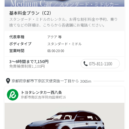
基本料金プラン（C2）
スタンダード・ミドルのレンタル、お得な割引料金や予約、乗り
捨てなどの詳細は、こちらから各店舗にお電話ください。
代表車種
アクア 等
ボディタイプ
スタンダード・ミドル
営業時間
08:00-20:00
3～6時間まで7,150円
075-811-1100
免責補償制度1,100円
京都府京都市下京区天使突抜一丁目から
3065m
トヨタレンタカー西八条
京都市南区吉祥院向田東町16