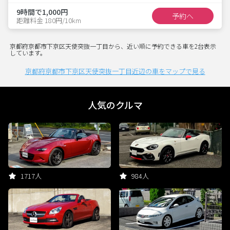
9時間で1,000円
予約へ
距離料金 180円/10km
京都府京都市下京区天使突抜一丁目から、近い順に予約できる車を2台表示
しています。
京都府京都市下京区天使突抜一丁目近辺の車をマップで見る
人気のクルマ
1717人
984人