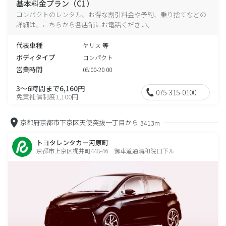
基本料金プラン（C1）
コンパクトのレンタル、お得な割引料金や予約、乗り捨てなどの
詳細は、こちらから各店舗にお電話ください。
代表車種
ヤリス 等
ボディタイプ
コンパクト
営業時間
08:00-20:00
3～6時間まで6,160円
075-315-0100
免責補償制度1,100円
京都府京都市下京区天使突抜一丁目から
3413m
トヨタレンタカー河原町
京都市上京区梶井町448-46 御車道通清和院口下ル