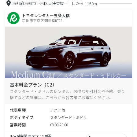
京都府京都市下京区天使突抜一丁目から
1150m
トヨタレンタカー五条大橋
京都市下京区御影堂町22
基本料金プラン（C2）
スタンダード・ミドルのレンタル、お得な割引料金や予約、乗り
捨てなどの詳細は、こちらから各店舗にお電話ください。
代表車種
アクア 等
ボディタイプ
スタンダード・ミドル
営業時間
08:00-20:00
3～6時間まで7,150円