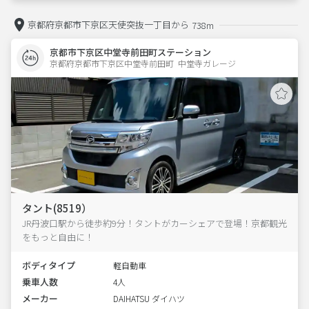
京都府京都市下京区天使突抜一丁目から
738m
京都市下京区中堂寺前田町ステーション
京都府京都市下京区中堂寺前田町  中堂寺ガレージ
タント(8519）
JR丹波口駅から徒歩約9分！タントがカーシェアで登場！京都観光
をもっと自由に！
ボディタイプ
軽自動車
乗車人数
4人
メーカー
DAIHATSU ダイハツ