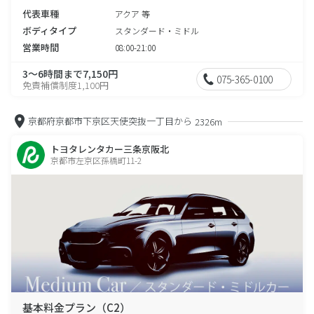
代表車種
アクア 等
ボディタイプ
スタンダード・ミドル
営業時間
08:00-21:00
3～6時間まで7,150円
075-365-0100
免責補償制度1,100円
京都府京都市下京区天使突抜一丁目から
2326m
トヨタレンタカー三条京阪北
京都市左京区孫橋町11-2
基本料金プラン（C2）