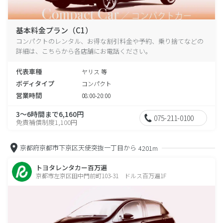
基本料金プラン（C1）
コンパクトのレンタル、お得な割引料金や予約、乗り捨てなどの
詳細は、こちらから各店舗にお電話ください。
代表車種
ヤリス 等
ボディタイプ
コンパクト
営業時間
08:00-20:00
3～6時間まで6,160円
075-211-0100
免責補償制度1,100円
京都府京都市下京区天使突抜一丁目から
4201m
トヨタレンタカー百万遍
京都市左京区田中門前町103-31 ドルス百万遍1F