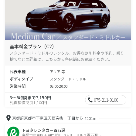
基本料金プラン（C2）
スタンダード・ミドルのレンタル、お得な割引料金や予約、乗り
捨てなどの詳細は、こちらから各店舗にお電話ください。
代表車種
アクア 等
ボディタイプ
スタンダード・ミドル
営業時間
08:00-20:00
3～6時間まで7,150円
075-211-0100
免責補償制度1,100円
京都府京都市下京区天使突抜一丁目から
4201m
トヨタレンタカー百万遍
京都市左京区田中門前町103-31 ドルス百万遍1F