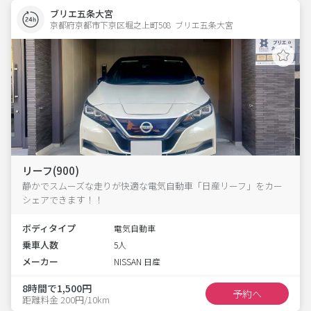
ブリエ五条大宮
京都府京都市下京区堀之上町508  ブリエ五条大宮
リーフ(900)
静かでスムーズな走りが快適な電気自動車「日産リーフ」をカー
シェアできます！！
ボディタイプ
電気自動車
乗車人数
5人
メーカー
NISSAN 日産
8時間で1,500円
予約へ
距離料金 200円/10km