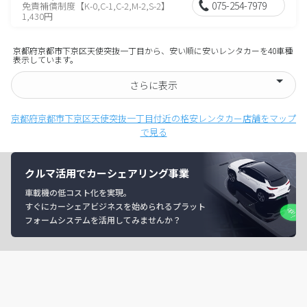
075-254-7979
免責補償制度【K-0,C-1,C-2,M-2,S-2】
1,430円
京都府京都市下京区天使突抜一丁目から、安い順に安いレンタカーを40車種
表示しています。
さらに表示
京都府京都市下京区天使突抜一丁目付近の格安レンタカー店舗をマップ
で見る
クルマ活用でカーシェアリング事業
車載機の低コスト化を実現。
すぐにカーシェアビジネスを始められるプラット
フォームシステムを活用してみませんか？