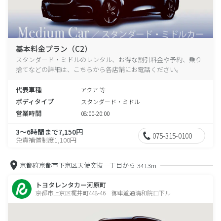
基本料金プラン（C2）
スタンダード・ミドルのレンタル、お得な割引料金や予約、乗り
捨てなどの詳細は、こちらから各店舗にお電話ください。
代表車種
アクア 等
ボディタイプ
スタンダード・ミドル
営業時間
08:00-20:00
3～6時間まで7,150円
075-315-0100
免責補償制度1,100円
京都府京都市下京区天使突抜一丁目から
3413m
トヨタレンタカー河原町
京都市上京区梶井町448-46 御車道通清和院口下ル