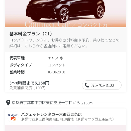
基本料金プラン（C1）
コンパクトのレンタル、お得な割引料金や予約、乗り捨てなどの
詳細は、こちらから各店舗にお電話ください。
代表車種
ヤリス 等
ボディタイプ
コンパクト
営業時間
08:00-20:00
3～6時間まで6,160円
075-702-8100
免責補償制度1,100円
京都府京都市下京区天使突抜一丁目から
2160m
バジェットレンタカー京都西五条店
京都市右京区西院南高田町10番地（京都マツダ西五条店内）