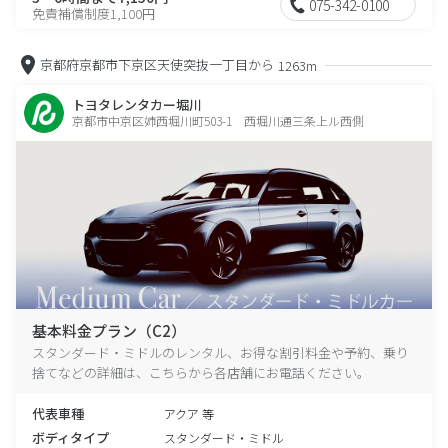
075-342-0100
免責補償制度1,100円
京都府京都市下京区天使突抜一丁目から
1263m
トヨタレンタカー堀川
京都市中京区姉西堀川町503-1 西堀川通三条上ル西側
基本料金プラン（C2）
スタンダード・ミドルのレンタル、お得な割引料金や予約、乗り
捨てなどの詳細は、こちらから各店舗にお電話ください。
代表車種
アクア 等
ボディタイプ
スタンダード・ミドル