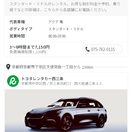
スタンダード・ミドルのレンタル、お得な割引料金や予約、乗り
捨てなどの詳細は、こちらから各店舗にお電話ください。
代表車種
アクア 等
ボディタイプ
スタンダード・ミドル
営業時間
08:00-20:00
3～6時間まで7,150円
075-762-0115
免責補償制度1,100円
京都府京都市下京区天使突抜一丁目から
2366m
トヨタレンタカー西三条
京都市中京区西ノ京三条坊町23 西大路通三条上ル