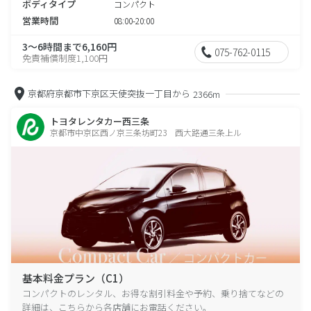
ボディタイプ
コンパクト
営業時間
08:00-20:00
3～6時間まで6,160円
075-762-0115
免責補償制度1,100円
京都府京都市下京区天使突抜一丁目から
2366m
トヨタレンタカー西三条
京都市中京区西ノ京三条坊町23 西大路通三条上ル
基本料金プラン（C1）
コンパクトのレンタル、お得な割引料金や予約、乗り捨てなどの
詳細は、こちらから各店舗にお電話ください。