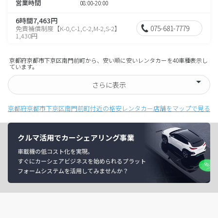
営業時間
08:00-20:00
6時間7,463円
075-681-7779
免責補償制度【K-0,C-1,C-2,M-2,S-2】
1,430円
京都府京都市下京区南門前町から、安い順に安いレンタカーを40車種表示し
ています。
さらに表示
京都府京都市下京区南門前町付近の格安レンタカー店舗をマップで見る
クルマ活用でカーシェアリング事業
車載機の低コスト化を実現。
すぐにカーシェアビジネスを始められるプラット
フォームシステムを活用してみませんか？