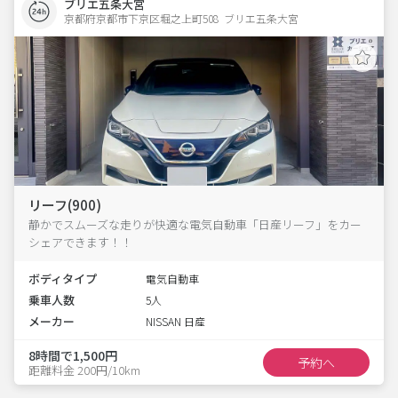
ブリエ五条大宮
京都府京都市下京区堀之上町508  ブリエ五条大宮
リーフ(900)
静かでスムーズな走りが快適な電気自動車「日産リーフ」をカー
シェアできます！！
ボディタイプ
電気自動車
乗車人数
5人
メーカー
NISSAN 日産
8時間で1,500円
予約へ
距離料金 200円/10km