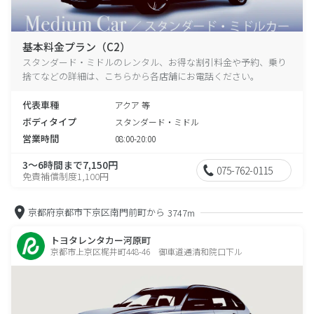
基本料金プラン（C2）
スタンダード・ミドルのレンタル、お得な割引料金や予約、乗り
捨てなどの詳細は、こちらから各店舗にお電話ください。
代表車種
アクア 等
ボディタイプ
スタンダード・ミドル
営業時間
08:00-20:00
3～6時間まで7,150円
075-762-0115
免責補償制度1,100円
京都府京都市下京区南門前町から
3747m
トヨタレンタカー河原町
京都市上京区梶井町448-46 御車道通清和院口下ル