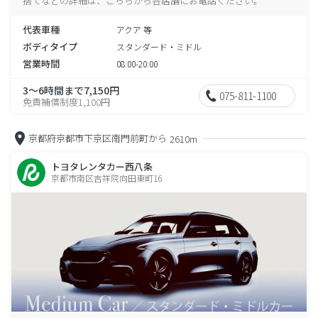
捨てなどの詳細は、こちらから各店舗にお電話ください。
代表車種
アクア 等
ボディタイプ
スタンダード・ミドル
営業時間
08:00-20:00
3～6時間まで7,150円
075-811-1100
免責補償制度1,100円
京都府京都市下京区南門前町から
2610m
トヨタレンタカー西八条
京都市南区吉祥院向田東町16