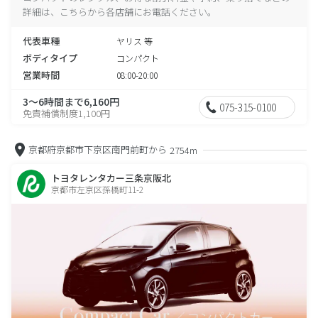
詳細は、こちらから各店舗にお電話ください。
代表車種
ヤリス 等
ボディタイプ
コンパクト
営業時間
08:00-20:00
3～6時間まで6,160円
075-315-0100
免責補償制度1,100円
京都府京都市下京区南門前町から
2754m
トヨタレンタカー三条京阪北
京都市左京区孫橋町11-2