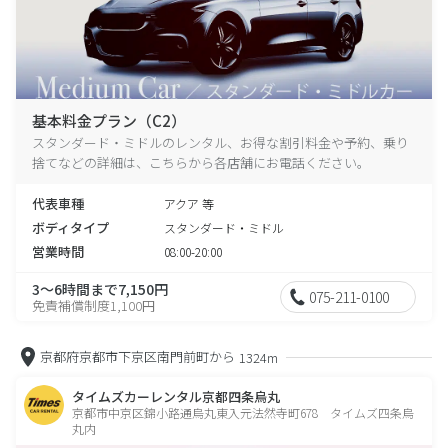
基本料金プラン（C2）
スタンダード・ミドルのレンタル、お得な割引料金や予約、乗り
捨てなどの詳細は、こちらから各店舗にお電話ください。
代表車種
アクア 等
ボディタイプ
スタンダード・ミドル
営業時間
08:00-20:00
3～6時間まで7,150円
075-211-0100
免責補償制度1,100円
京都府京都市下京区南門前町から
1324m
タイムズカーレンタル京都四条烏丸
京都市中京区錦小路通烏丸東入元法然寺町678 タイムズ四条烏
丸内