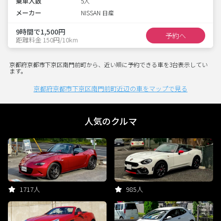
乗車人数
5人
メーカー
NISSAN 日産
9時間で1,500円
予約へ
距離料金 150円/10km
京都府京都市下京区南門前町から、近い順に予約できる車を3台表示してい
ます。
京都府京都市下京区南門前町近辺の車をマップで見る
人気のクルマ
1717人
985人