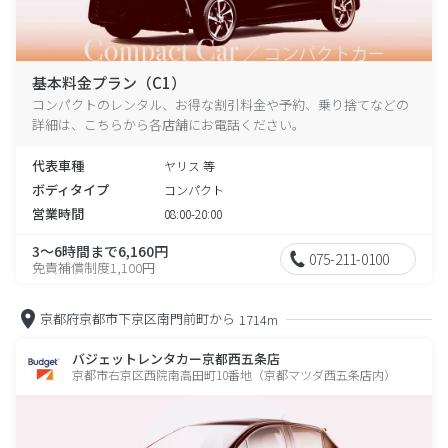
基本料金プラン（C1）
コンパクトのレンタル、お得な割引料金や予約、乗り捨てなどの
詳細は、こちらから各店舗にお電話ください。
代表車種
ヤリス 等
ボディタイプ
コンパクト
営業時間
08:00-20:00
3～6時間まで6,160円
075-211-0100
免責補償制度1,100円
京都府京都市下京区南門前町から
1714m
バジェットレンタカー京都西五条店
京都市右京区西院南高田町10番地（京都マツダ西五条店内）