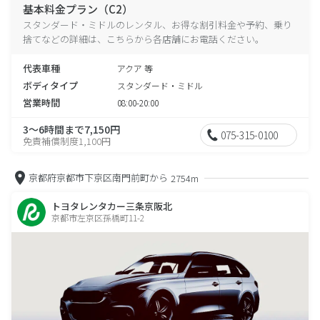
基本料金プラン（C2）
スタンダード・ミドルのレンタル、お得な割引料金や予約、乗り
捨てなどの詳細は、こちらから各店舗にお電話ください。
代表車種
アクア 等
ボディタイプ
スタンダード・ミドル
営業時間
08:00-20:00
3～6時間まで7,150円
075-315-0100
免責補償制度1,100円
京都府京都市下京区南門前町から
2754m
トヨタレンタカー三条京阪北
京都市左京区孫橋町11-2