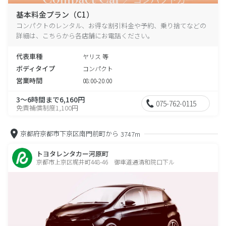
基本料金プラン（C1）
コンパクトのレンタル、お得な割引料金や予約、乗り捨てなどの
詳細は、こちらから各店舗にお電話ください。
代表車種
ヤリス 等
ボディタイプ
コンパクト
営業時間
08:00-20:00
3～6時間まで6,160円
075-762-0115
免責補償制度1,100円
京都府京都市下京区南門前町から
3747m
トヨタレンタカー河原町
京都市上京区梶井町448-46 御車道通清和院口下ル