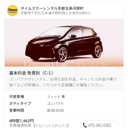
タイムズカーレンタル京都五条河原町
京都市下京区五条通河原町西入本覚寺前町811
基本料金 免責別（C-1）
コンパクトのレンタル、お得な割引料金、キャンセル料金や乗り
捨てなどの詳細は、こちらから各店舗にお電話ください。
代表車種
フィット 等
ボディタイプ
コンパクト
営業時間
08:00-20:00
6時間7,463円
075-361-0201
免責補償制度【K-0,C-1,C-2,M-2,S-2】