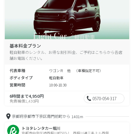
基本料金プラン
軽自動車のレンタル、お得な割引料金、ご予約はこちらから各店
舗お電話ください。
代表車種
ワゴンＲ 他 （車種指定不可）
ボディタイプ
軽自動車
営業時間
10:00-18:30
6時間まで4,950円
0570-054-317
免責補償1,430円
京都府京都市下京区南門前町から
1401m
トヨタレンタカー堀川
京都市中京区姉西堀川町503-1 西堀川通三条上ル西側