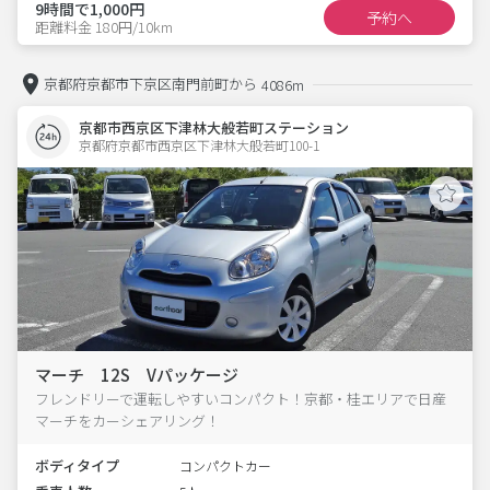
9時間で1,000円
予約へ
距離料金 180円/10km
京都府京都市下京区南門前町から
4086m
京都市西京区下津林大般若町ステーション
京都府京都市西京区下津林大般若町100-1  
マーチ 12S Vパッケージ
フレンドリーで運転しやすいコンパクト！京都・桂エリアで日産
マーチをカーシェアリング！
ボディタイプ
コンパクトカー