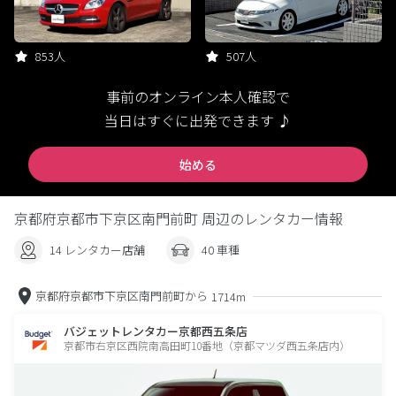
853人
507人
事前のオンライン本人確認で
当日はすぐに出発できます ♪
始める
京都府京都市下京区南門前町 周辺のレンタカー情報
14 レンタカー店舗
40 車種
京都府京都市下京区南門前町から
1714m
バジェットレンタカー京都西五条店
京都市右京区西院南高田町10番地（京都マツダ西五条店内）