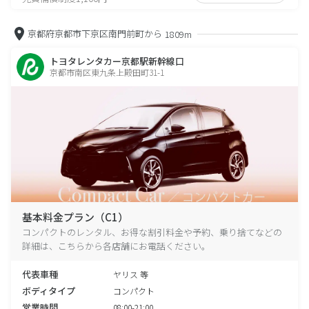
京都府京都市下京区南門前町から
1809m
トヨタレンタカー京都駅新幹線口
京都市南区東九条上殿田町31-1
基本料金プラン（C1）
コンパクトのレンタル、お得な割引料金や予約、乗り捨てなどの
詳細は、こちらから各店舗にお電話ください。
代表車種
ヤリス 等
ボディタイプ
コンパクト
営業時間
08:00-21:00