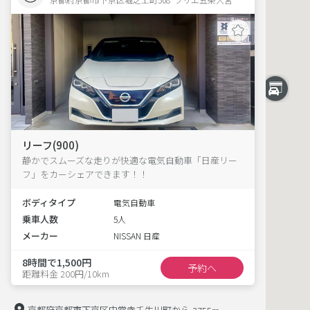
リーフ(900)
静かでスムーズな走りが快適な電気自動車「日産リー
フ」をカーシェアできます！！
ボディタイプ
電気自動車
乗車人数
5人
メーカー
NISSAN 日産
8時間で1,500円
予約へ
距離料金 200円/10km
京都府京都市下京区中堂寺壬生川町から