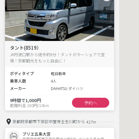
タント(8519）
JR丹波口駅から徒歩約9分！タントがカーシェアで登
場！京都観光をもっと自由に！
ボディタイプ
軽自動車
乗車人数
4人
メーカー
DAIHATSU ダイハツ
9時間で1,000円
予約へ
距離料金 180円/10km
京都府京都市下京区中堂寺壬生川町から
427m
ブリエ五条大宮
京都府京都市下京区堀之上町508  ブリエ五条大宮