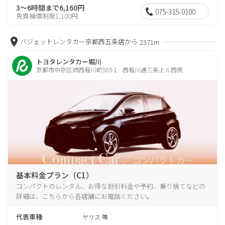
3～6時間まで6,160円
075-315-0100
免責補償制度1,100円
バジェットレンタカー京都西五条店から
2371m
トヨタレンタカー堀川
京都市中京区姉西堀川町503-1 西堀川通三条上ル西側
基本料金プラン（C1）
コンパクトのレンタル、お得な割引料金や予約、乗り捨てなどの
詳細は、こちらから各店舗にお電話ください。
代表車種
ヤリス 等