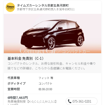
タイムズカーレンタル京都五条河原町
京都市下京区五条通河原町西入本覚寺前町811
基本料金 免責別（C-1）
コンパクトのレンタル、お得な割引料金、キャンセル料金や乗り
捨てなどの詳細は、こちらから各店舗にお電話ください。
代表車種
フィット 等
ボディタイプ
コンパクト
営業時間
08:00-20:00
6時間7,463円
075-361-0201
免責補償制度【K-0,C-1,C-2,M-2,S-2】
1,430円