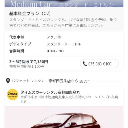
基本料金プラン（C2）
スタンダード・ミドルのレンタル、お得な割引料金や予約、乗り
捨てなどの詳細は、こちらから各店舗にお電話ください。
代表車種
アクア 等
ボディタイプ
スタンダード・ミドル
営業時間
08:00-20:00
3～6時間まで7,150円
075-383-0100
免責補償制度1,100円
バジェットレンタカー京都西五条店から
2839m
タイムズカーレンタル京都四条烏丸
京都市中京区錦小路通烏丸東入元法然寺町678 タイムズ四条烏
丸内