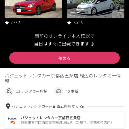
853人
507人
事前のオンライン本人確認で
当日はすぐに出発できます ♪
始める
バジェットレンタカー京都西五条店 周辺のレンタカー情
報
13 レンタカー店舗
40 車種
バジェットレンタカー京都西五条店から
0m
バジェットレンタカー京都西五条店
京都市右京区西院南高田町10番地（京都マツダ西五条店内）