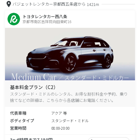
バジェットレンタカー京都西五条店から
1421m
トヨタレンタカー西八条
京都市南区吉祥院向田東町16
基本料金プラン（C2）
スタンダード・ミドルのレンタル、お得な割引料金や予約、乗り
捨てなどの詳細は、こちらから各店舗にお電話ください。
代表車種
アクア 等
ボディタイプ
スタンダード・ミドル
営業時間
08:00-20:00
3～6時間まで7,150円