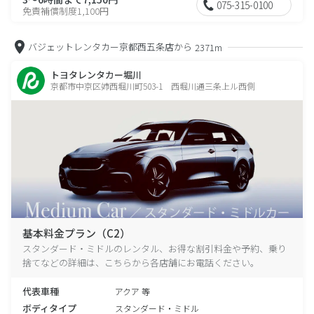
075-315-0100
免責補償制度1,100円
バジェットレンタカー京都西五条店から
2371m
トヨタレンタカー堀川
京都市中京区姉西堀川町503-1 西堀川通三条上ル西側
基本料金プラン（C2）
スタンダード・ミドルのレンタル、お得な割引料金や予約、乗り
捨てなどの詳細は、こちらから各店舗にお電話ください。
代表車種
アクア 等
ボディタイプ
スタンダード・ミドル