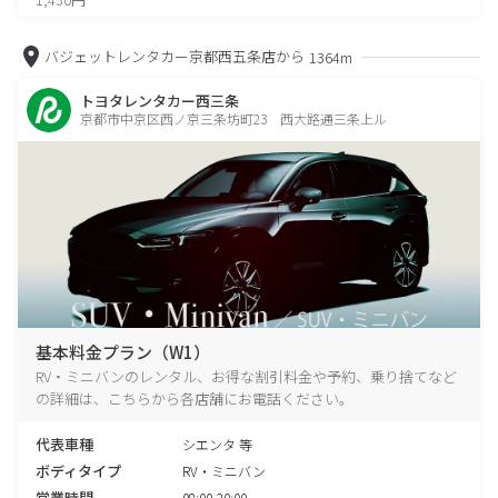
バジェットレンタカー京都西五条店から
1364m
トヨタレンタカー西三条
京都市中京区西ノ京三条坊町23 西大路通三条上ル
基本料金プラン（W1）
RV・ミニバンのレンタル、お得な割引料金や予約、乗り捨てなど
の詳細は、こちらから各店舗にお電話ください。
代表車種
シエンタ 等
ボディタイプ
RV・ミニバン
営業時間
08:00-20:00