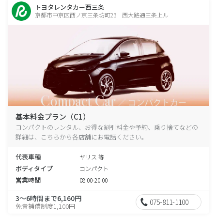
トヨタレンタカー西三条
京都市中京区西ノ京三条坊町23 西大路通三条上ル
基本料金プラン（C1）
コンパクトのレンタル、お得な割引料金や予約、乗り捨てなどの
詳細は、こちらから各店舗にお電話ください。
代表車種
ヤリス 等
ボディタイプ
コンパクト
営業時間
08:00-20:00
3～6時間まで6,160円
075-811-1100
免責補償制度1,100円