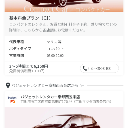
基本料金プラン（C1）
コンパクトのレンタル、お得な割引料金や予約、乗り捨てなどの
詳細は、こちらから各店舗にお電話ください。
代表車種
ヤリス 等
ボディタイプ
コンパクト
営業時間
08:00-20:00
3～6時間まで6,160円
075-383-0100
免責補償制度1,100円
バジェットレンタカー京都西五条店から
0m
バジェットレンタカー京都西五条店
京都市右京区西院南高田町10番地（京都マツダ西五条店内）