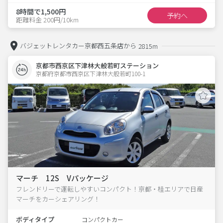
8時間で1,500円
予約へ
距離料金 200円/10km
バジェットレンタカー京都西五条店から
2815m
京都市西京区下津林大般若町ステーション
京都府京都市西京区下津林大般若町100-1  
マーチ 12S Vパッケージ
フレンドリーで運転しやすいコンパクト！京都・桂エリアで日産
マーチをカーシェアリング！
ボディタイプ
コンパクトカー