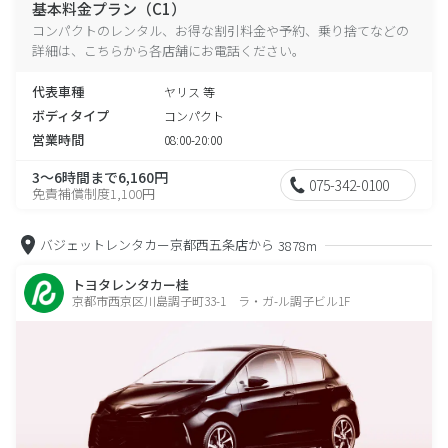
基本料金プラン（C1）
コンパクトのレンタル、お得な割引料金や予約、乗り捨てなどの
詳細は、こちらから各店舗にお電話ください。
代表車種
ヤリス 等
ボディタイプ
コンパクト
営業時間
08:00-20:00
3～6時間まで6,160円
075-342-0100
免責補償制度1,100円
バジェットレンタカー京都西五条店から
3878m
トヨタレンタカー桂
京都市西京区川島調子町33-1 ラ・ガ-ル調子ビル1F