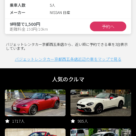
乗車人数
5人
メーカー
NISSAN 日産
9時間で1,500円
予約へ
距離料金 150円/10km
バジェットレンタカー京都西五条店から、近い順に予約できる車を3台表示
しています。
バジェットレンタカー京都西五条店近辺の車をマップで見る
人気のクルマ
1717人
985人