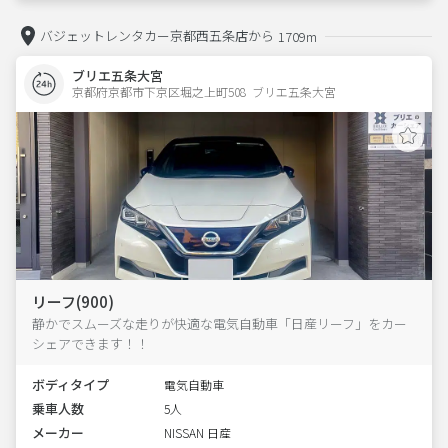
バジェットレンタカー京都西五条店から
1709m
ブリエ五条大宮
京都府京都市下京区堀之上町508  ブリエ五条大宮
リーフ(900)
静かでスムーズな走りが快適な電気自動車「日産リーフ」をカー
シェアできます！！
ボディタイプ
電気自動車
乗車人数
5人
メーカー
NISSAN 日産