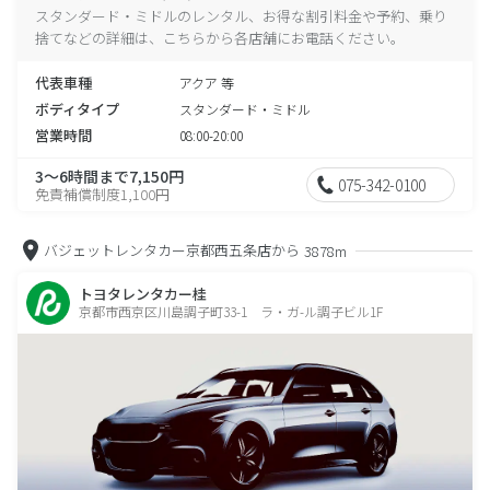
スタンダード・ミドルのレンタル、お得な割引料金や予約、乗り
捨てなどの詳細は、こちらから各店舗にお電話ください。
代表車種
アクア 等
ボディタイプ
スタンダード・ミドル
営業時間
08:00-20:00
3～6時間まで7,150円
075-342-0100
免責補償制度1,100円
バジェットレンタカー京都西五条店から
3878m
トヨタレンタカー桂
京都市西京区川島調子町33-1 ラ・ガ-ル調子ビル1F