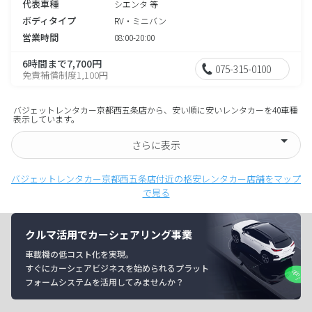
代表車種
シエンタ 等
ボディタイプ
RV・ミニバン
営業時間
08:00-20:00
6時間まで7,700円
075-315-0100
免責補償制度1,100円
バジェットレンタカー京都西五条店から、安い順に安いレンタカーを40車種
表示しています。
さらに表示
バジェットレンタカー京都西五条店付近の格安レンタカー店舗をマップ
で見る
クルマ活用でカーシェアリング事業
車載機の低コスト化を実現。
すぐにカーシェアビジネスを始められるプラット
フォームシステムを活用してみませんか？