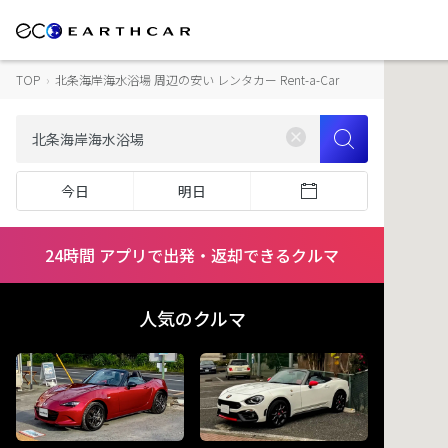
TOP
›
北条海岸海水浴場 周辺の安い レンタカー Rent-a-Car
今日
明日
24時間 アプリで出発・返却できるクルマ
人気のクルマ