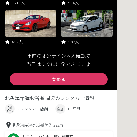
1717人
984人
852人
507人
事前のオンライン本人確認で
当日はすぐに出発できます ♪
始める
北条海岸海水浴場 周辺のレンタカー情報
2 レンタカー店舗
11 車種
北条海岸海水浴場から
272m
トヨタレンタカー館山駅西口