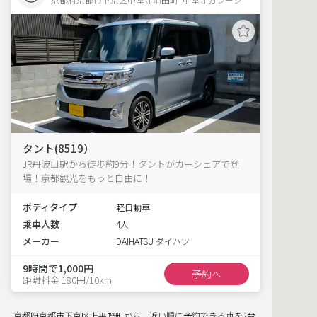
タント(8519）
JR丹波口駅から徒歩約9分！タントがカーシェアで登
場！京都観光をもっと自由に！
ボディタイプ
軽自動車
乗車人数
4人
メーカー
DAIHATSU ダイハツ
9時間で1,000円
予約へ
距離料金 180円/10km
京都府京都市下京区上平野町から、近い順に予約できる車を2台