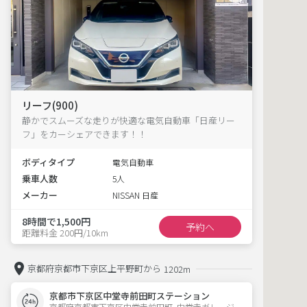
リーフ(900)
静かでスムーズな走りが快適な電気自動車「日産リー
フ」をカーシェアできます！！
ボディタイプ
電気自動車
乗車人数
5人
メーカー
NISSAN 日産
8時間で1,500円
予約へ
距離料金 200円/10km
京都府京都市下京区上平野町から
1202m
京都市下京区中堂寺前田町ステーション
京都府京都市下京区中堂寺前田町  中堂寺ガレージ