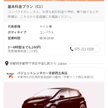
基本料金プラン（C1）
コンパクトのレンタル、お得な割引料金や予約、乗り捨てなどの
詳細は、こちらから各店舗にお電話ください。
代表車種
ヤリス 等
ボディタイプ
コンパクト
営業時間
08:00-20:00
3～6時間まで6,160円
075-211-0100
免責補償制度1,100円
京都府京都市下京区中金仏町から
2086m
バジェットレンタカー京都西五条店
京都市右京区西院南高田町10番地（京都マツダ西五条店内）