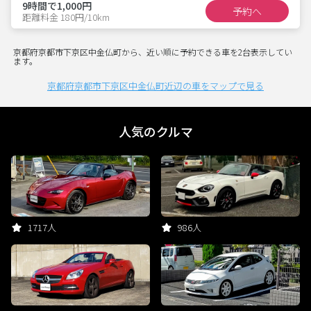
9時間で1,000円
予約へ
距離料金 180円/10km
京都府京都市下京区中金仏町から、近い順に予約できる車を2台表示してい
ます。
京都府京都市下京区中金仏町近辺の車をマップで見る
人気のクルマ
1717人
986人