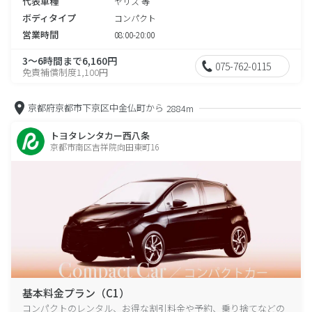
代表車種
ヤリス 等
ボディタイプ
コンパクト
営業時間
08:00-20:00
3～6時間まで6,160円
075-762-0115
免責補償制度1,100円
京都府京都市下京区中金仏町から
2884m
トヨタレンタカー西八条
京都市南区吉祥院向田東町16
基本料金プラン（C1）
コンパクトのレンタル、お得な割引料金や予約、乗り捨てなどの