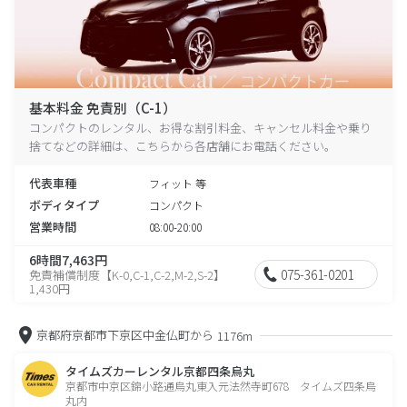
基本料金 免責別（C-1）
コンパクトのレンタル、お得な割引料金、キャンセル料金や乗り
捨てなどの詳細は、こちらから各店舗にお電話ください。
代表車種
フィット 等
ボディタイプ
コンパクト
営業時間
08:00-20:00
6時間7,463円
075-361-0201
免責補償制度【K-0,C-1,C-2,M-2,S-2】
1,430円
京都府京都市下京区中金仏町から
1176m
タイムズカーレンタル京都四条烏丸
京都市中京区錦小路通烏丸東入元法然寺町678 タイムズ四条烏
丸内