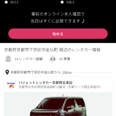
853人
508人
事前のオンライン本人確認で
当日はすぐに出発できます ♪
始める
京都府京都市下京区中金仏町 周辺のレンタカー情報
14 レンタカー店舗
40 車種
京都府京都市下京区中金仏町から
2086m
バジェットレンタカー京都西五条店
京都市右京区西院南高田町10番地（京都マツダ西五条店内）