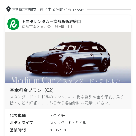
京都府京都市下京区中金仏町から
1555m
トヨタレンタカー京都駅新幹線口
京都市南区東九条上殿田町31-1
基本料金プラン（C2）
スタンダード・ミドルのレンタル、お得な割引料金や予約、乗り
捨てなどの詳細は、こちらから各店舗にお電話ください。
代表車種
アクア 等
ボディタイプ
スタンダード・ミドル
営業時間
08:00-21:00