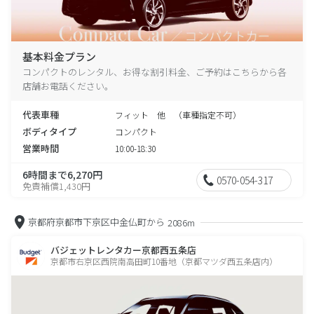
基本料金プラン
コンパクトのレンタル、お得な割引料金、ご予約はこちらから各
店舗お電話ください。
代表車種
フィット 他 （車種指定不可）
ボディタイプ
コンパクト
営業時間
10:00-18:30
6時間まで6,270円
0570-054-317
免責補償1,430円
京都府京都市下京区中金仏町から
2086m
バジェットレンタカー京都西五条店
京都市右京区西院南高田町10番地（京都マツダ西五条店内）