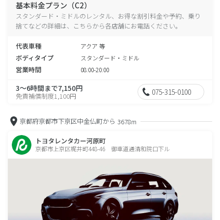
基本料金プラン（C2）
スタンダード・ミドルのレンタル、お得な割引料金や予約、乗り
捨てなどの詳細は、こちらから各店舗にお電話ください。
代表車種
アクア 等
ボディタイプ
スタンダード・ミドル
営業時間
08:00-20:00
3～6時間まで7,150円
075-315-0100
免責補償制度1,100円
京都府京都市下京区中金仏町から
3678m
トヨタレンタカー河原町
京都市上京区梶井町448-46 御車道通清和院口下ル