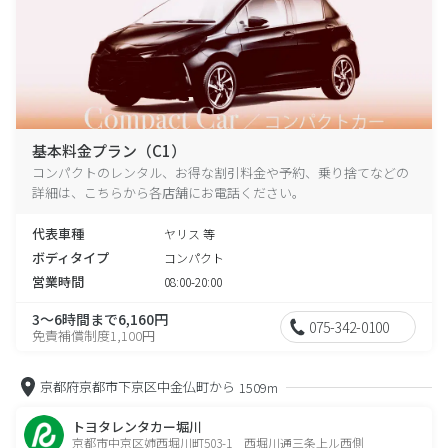
基本料金プラン（C1）
コンパクトのレンタル、お得な割引料金や予約、乗り捨てなどの
詳細は、こちらから各店舗にお電話ください。
代表車種
ヤリス 等
ボディタイプ
コンパクト
営業時間
08:00-20:00
3～6時間まで6,160円
075-342-0100
免責補償制度1,100円
京都府京都市下京区中金仏町から
1509m
トヨタレンタカー堀川
京都市中京区姉西堀川町503-1 西堀川通三条上ル西側