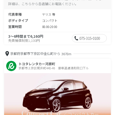
詳細は、こちらから各店舗にお電話ください。
代表車種
ヤリス 等
ボディタイプ
コンパクト
営業時間
08:00-20:00
3～6時間まで6,160円
075-315-0100
免責補償制度1,100円
京都府京都市下京区中金仏町から
3678m
トヨタレンタカー河原町
京都市上京区梶井町448-46 御車道通清和院口下ル