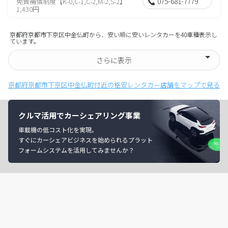
075-681-7779
免責補償制度【K-0,C-1,C-2,M-2,S-2】
1,430円
京都府京都市下京区中金仏町から、安い順に安いレンタカーを40車種表示し
ています。
さらに表示
京都府京都市下京区中金仏町付近の格安レンタカー店舗をマップで見る
クルマ活用でカーシェアリング事業
車載機の低コスト化を実現。
すぐにカーシェアビジネスを始められるプラット
フォームシステムを活用してみませんか？