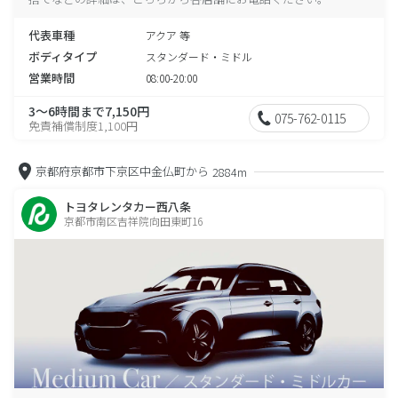
代表車種
アクア 等
ボディタイプ
スタンダード・ミドル
営業時間
08:00-20:00
3～6時間まで7,150円
075-762-0115
免責補償制度1,100円
京都府京都市下京区中金仏町から
2884m
トヨタレンタカー西八条
京都市南区吉祥院向田東町16