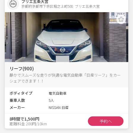
ブリエ五条大宮
京都府京都市下京区堀之上町508  ブリエ五条大宮
リーフ(900)
静かでスムーズな走りが快適な電気自動車「日産リーフ」をカー
シェアできます！！
ボディタイプ
電気自動車
乗車人数
5人
メーカー
NISSAN 日産
8時間で1,500円
予約へ
距離料金 200円/10km