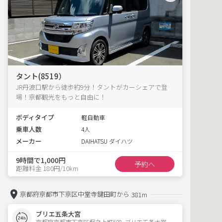
タント(8519）
JR丹波口駅から徒歩約9分！タントがカーシェアで登
場！京都観光をもっと自由に！
ボディタイプ
軽自動車
乗車人数
4人
メーカー
DAIHATSU ダイハツ
9時間で1,000円
予約へ
距離料金 180円/10km
京都府京都市下京区中堂寺鍵田町から
381m
ブリエ五条大宮
京都府京都市下京区堀之上町508  ブリエ五条大宮