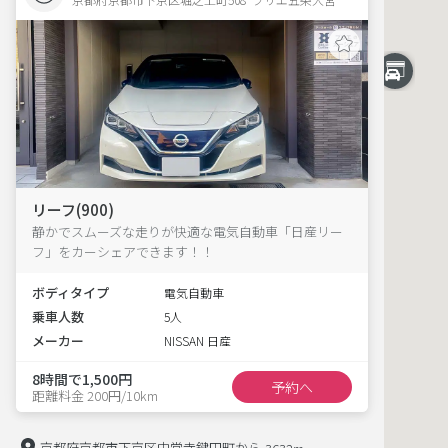
リーフ(900)
静かでスムーズな走りが快適な電気自動車「日産リー
フ」をカーシェアできます！！
ボディタイプ
電気自動車
乗車人数
5人
メーカー
NISSAN 日産
8時間で1,500円
予約へ
距離料金 200円/10km
京都府京都市下京区中堂寺鍵田町から