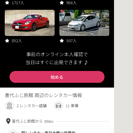
1717人
984人
852人
507人
事前のオンライン本人確認で
当日はすぐに出発できます ♪
始める
喜代ふじ旅館 周辺のレンタカー情報
2 レンタカー店舗
11 車種
喜代ふじ旅館から
396m
駅レンタカー東日本館山営業所