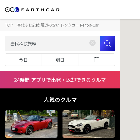
TOP
›
喜代ふじ旅館 周辺の安い レンタカー Rent-a-Car
今日
明日
24時間 アプリで出発・返却できるクルマ
人気のクルマ