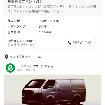
基本料金プラン（V1）
商用車のレンタル、お得な割引料金や予約、乗り捨てなどの詳細
は、こちらから各店舗にお電話ください。
代表車種
プロボックス 等
ボディタイプ
商用車
営業時間
08:00-20:00
6時間まで6,600円
0566-81-0100
免責補償制度1,100円
まつほ画廊から
3176m
トヨタレンタカー知立駅前
知立市池端1-5