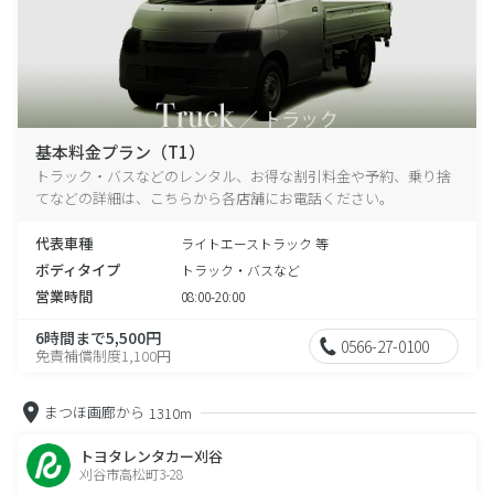
基本料金プラン（T1）
トラック・バスなどのレンタル、お得な割引料金や予約、乗り捨
てなどの詳細は、こちらから各店舗にお電話ください。
代表車種
ライトエーストラック 等
ボディタイプ
トラック・バスなど
営業時間
08:00-20:00
6時間まで5,500円
0566-27-0100
免責補償制度1,100円
まつほ画廊から
1310m
トヨタレンタカー刈谷
刈谷市高松町3-28