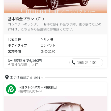
基本料金プラン（C1）
コンパクトのレンタル、お得な割引料金や予約、乗り捨てなどの
詳細は、こちらから各店舗にお電話ください。
代表車種
ヤリス 等
ボディタイプ
コンパクト
営業時間
08:00-20:00
3～6時間まで6,160円
0566-25-0100
免責補償制度1,100円
まつほ画廊から
1991m
トヨタレンタカー刈谷恩田
刈谷市築地町1-4-7