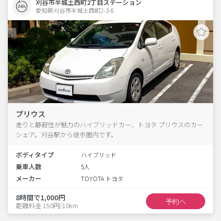
刈谷市半城土西町2丁目ステーション
愛知県刈谷市半城土西町2-3-6  
プリウス
走りと静寂性が魅力のハイブリッドカー、トヨタ プリウスのカー
シェア。刈谷駅から徒歩圏内です。
ボディタイプ
ハイブリッド
乗車人数
5人
メーカー
TOYOTA トヨタ
8時間で1,000円
予約へ
距離料金 150円/10km