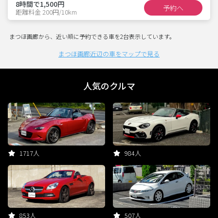
8時間で1,500円
予約へ
距離料金 200円/10km
まつほ画廊から、近い順に予約できる車を2台表示しています。
まつほ画廊近辺の車をマップで見る
人気のクルマ
1717人
984人
853人
507人