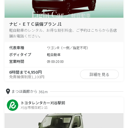
ナビ・ＥＴＣ装備プラン J1
軽自動車のレンタル、お得な割引料金、ご予約はこちらから各店
舗お電話ください。
代表車種
ワゴンR（一例／指定不可）
ボディタイプ
軽自動車
営業時間
09:00-20:00
6時間まで4,950円
詳細を見る
免責補償制度1,100円
まつほ画廊から
361m
トヨタレンタカー刈谷駅前
刈谷市相生町1-18