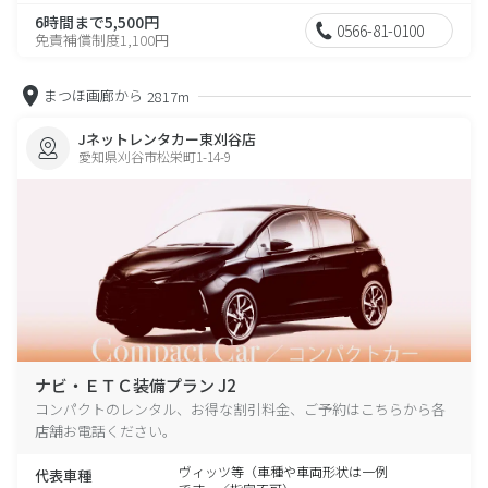
6時間まで5,500円
0566-81-0100
免責補償制度1,100円
まつほ画廊から
2817m
Jネットレンタカー東刈谷店
愛知県刈谷市松栄町1-14-9
ナビ・ＥＴＣ装備プラン J2
コンパクトのレンタル、お得な割引料金、ご予約はこちらから各
店舗お電話ください。
ヴィッツ等（車種や車両形状は一例
代表車種