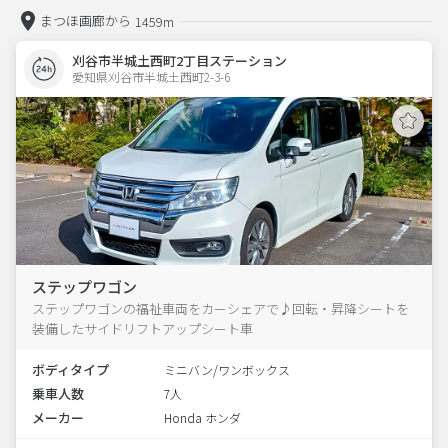
まつほ画廊から
1459m
刈谷市半城土西町2丁目ステーション
愛知県刈谷市半城土西町2-3-6  
ステップワゴン
ステップワゴンの福祉車両をカーシェアで♪回転・昇降シートを
装備したサイドリフトアップシート車
ボディタイプ
ミニバン/ワンボックス
乗車人数
7人
メーカー
Honda ホンダ