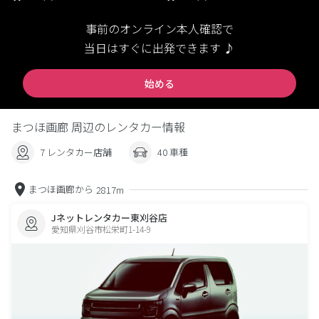
事前のオンライン本人確認で
当日はすぐに出発できます ♪
始める
まつほ画廊 周辺のレンタカー情報
7 レンタカー店舗
40 車種
まつほ画廊から
2817m
Jネットレンタカー東刈谷店
愛知県刈谷市松栄町1-14-9