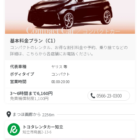
基本料金プラン（C1）
コンパクトのレンタル、お得な割引料金や予約、乗り捨てなどの
詳細は、こちらから各店舗にお電話ください。
代表車種
ヤリス 等
ボディタイプ
コンパクト
営業時間
08:00-20:00
3～6時間まで6,160円
0566-23-0300
免責補償制度1,100円
まつほ画廊から
2256m
トヨタレンタカー知立
知立市鳥居2-13-6