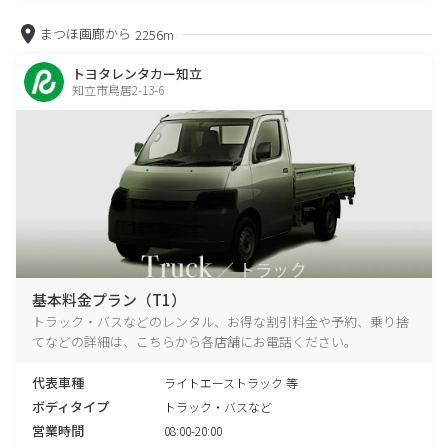
まつほ画廊から
2256m
トヨタレンタカー知立
知立市鳥居2-13-6
基本料金プラン（T1）
トラック・バスなどのレンタル、お得な割引料金や予約、乗り捨
てなどの詳細は、こちらから各店舗にお電話ください。
代表車種
ライトエーストラック 等
ボディタイプ
トラック・バスなど
営業時間
08:00-20:00