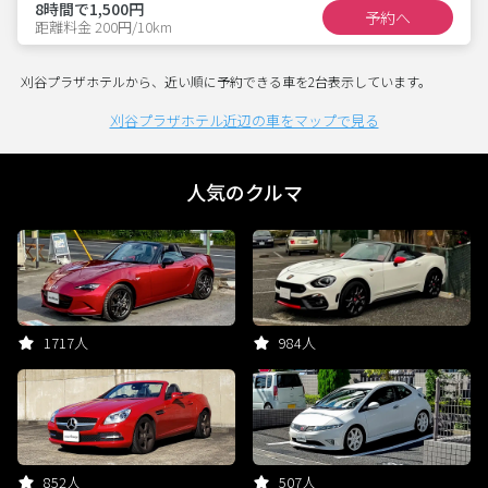
8時間で1,500円
予約へ
距離料金 200円/10km
刈谷プラザホテルから、近い順に予約できる車を2台表示しています。
刈谷プラザホテル近辺の車をマップで見る
人気のクルマ
1717人
984人
852人
507人