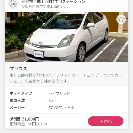
刈谷市半城土西町2丁目ステーション
愛知県刈谷市半城土西町2-3-6  
プリウス
走りと静寂性が魅力のハイブリッドカー、トヨタ プリウスのカー
シェア。刈谷駅から徒歩圏内です。
ボディタイプ
ハイブリッド
乗車人数
5人
メーカー
TOYOTA トヨタ
8時間で1,000円
予約へ
距離料金 150円/10km