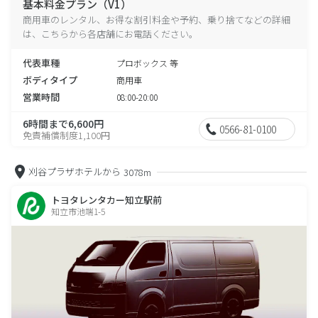
基本料金プラン（V1）
商用車のレンタル、お得な割引料金や予約、乗り捨てなどの詳細
は、こちらから各店舗にお電話ください。
代表車種
プロボックス 等
ボディタイプ
商用車
営業時間
08:00-20:00
6時間まで6,600円
0566-81-0100
免責補償制度1,100円
刈谷プラザホテルから
3078m
トヨタレンタカー知立駅前
知立市池端1-5