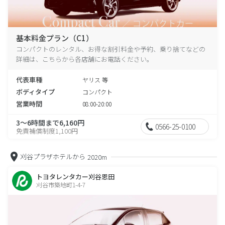
基本料金プラン（C1）
コンパクトのレンタル、お得な割引料金や予約、乗り捨てなどの
詳細は、こちらから各店舗にお電話ください。
代表車種
ヤリス 等
ボディタイプ
コンパクト
営業時間
08:00-20:00
3～6時間まで6,160円
0566-25-0100
免責補償制度1,100円
刈谷プラザホテルから
2020m
トヨタレンタカー刈谷恩田
刈谷市築地町1-4-7