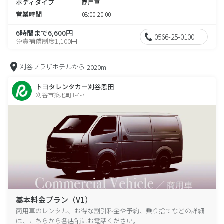
ボディタイプ
商用車
営業時間
08:00-20:00
6時間まで6,600円
0566-25-0100
免責補償制度1,100円
刈谷プラザホテルから
2020m
トヨタレンタカー刈谷恩田
刈谷市築地町1-4-7
基本料金プラン（V1）
商用車のレンタル、お得な割引料金や予約、乗り捨てなどの詳細
は、こちらから各店舗にお電話ください。