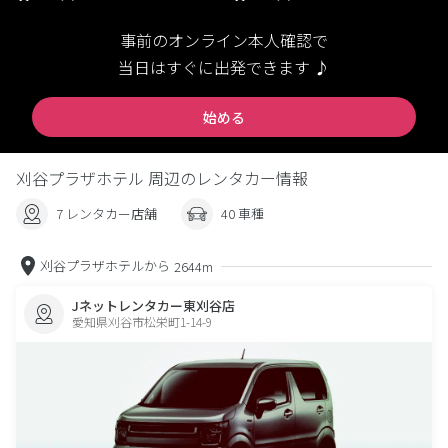
事前のオンライン本人確認で
当日はすぐに出発できます ♪
始める
刈谷プラザホテル 周辺のレンタカー情報
7 レンタカー店舗
40 車種
刈谷プラザホテルから
2644m
Jネットレンタカー東刈谷店
愛知県刈谷市松栄町1-14-9