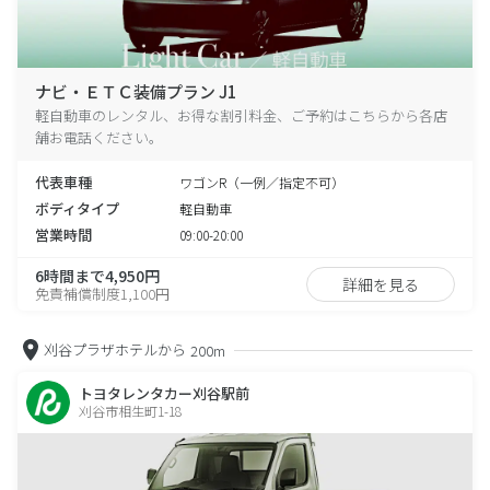
ナビ・ＥＴＣ装備プラン J1
軽自動車のレンタル、お得な割引料金、ご予約はこちらから各店
舗お電話ください。
代表車種
ワゴンR（一例／指定不可）
ボディタイプ
軽自動車
営業時間
09:00-20:00
6時間まで4,950円
詳細を見る
免責補償制度1,100円
刈谷プラザホテルから
200m
トヨタレンタカー刈谷駅前
刈谷市相生町1-18