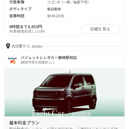
代表車種
ワゴンR（一例／指定不可）
ボディタイプ
軽自動車
営業時間
08:00-20:00
6時間まで4,950円
詳細を見る
免責補償制度1,100円
古庄駅から
3866m
バジェットレンタカー静岡駅前店
静岡市葵区紺屋町11-2
基本料金プラン
軽自動車のレンタル、お得な割引料金、ご予約はこちらから各店