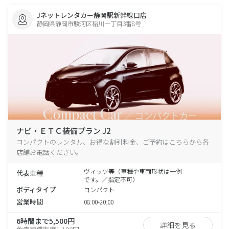
Jネットレンタカー静岡駅新幹線口店
静岡県静岡市駿河区稲川一丁目3番8号
ナビ・ＥＴＣ装備プラン J2
コンパクトのレンタル、お得な割引料金、ご予約はこちらから各
店舗お電話ください。
ヴィッツ等（車種や車両形状は一例
代表車種
です。／指定不可）
ボディタイプ
コンパクト
営業時間
08:00-20:00
6時間まで5,500円
詳細を見る