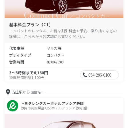
基本料金プラン（C1）
コンパクトのレンタル、お得な割引料金や予約、乗り捨てなどの
詳細は、こちらから各店舗にお電話ください。
代表車種
ヤリス 等
ボディタイプ
コンパクト
営業時間
08:00-20:00
3～6時間まで6,160円
054-286-0100
免責補償制度1,100円
古庄駅から
3887m
トヨタレンタカーホテルアソシア静岡
静岡市葵区黒金町56ホテルアソシア静岡1階