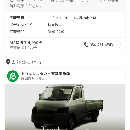
舗お電話ください。
代表車種
ワゴンＲ 他 （車種指定不可）
ボディタイプ
軽自動車
営業時間
08:00-20:00
6時間まで4,950円
054-251-8543
免責補償1,430円
古庄駅から
974m
トヨタレンタカー東静岡駅前
静岡市葵区長沼611