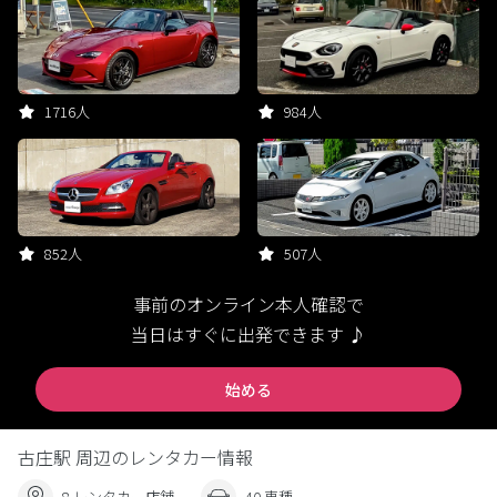
1716人
984人
852人
507人
事前のオンライン本人確認で
当日はすぐに出発できます ♪
始める
古庄駅 周辺のレンタカー情報
8 レンタカー店舗
40 車種