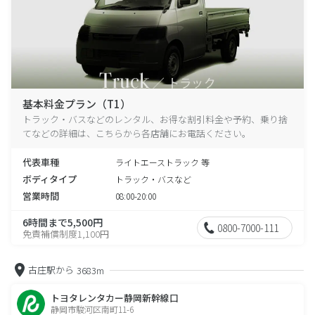
基本料金プラン（T1）
トラック・バスなどのレンタル、お得な割引料金や予約、乗り捨
てなどの詳細は、こちらから各店舗にお電話ください。
代表車種
ライトエーストラック 等
ボディタイプ
トラック・バスなど
営業時間
08:00-20:00
6時間まで5,500円
0800-7000-111
免責補償制度1,100円
古庄駅から
3683m
トヨタレンタカー静岡新幹線口
静岡市駿河区南町11-6