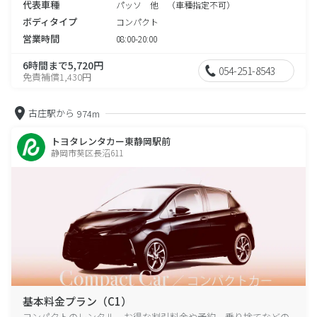
代表車種
パッソ 他 （車種指定不可）
ボディタイプ
コンパクト
営業時間
08:00-20:00
6時間まで5,720円
054-251-8543
免責補償1,430円
古庄駅から
974m
トヨタレンタカー東静岡駅前
静岡市葵区長沼611
基本料金プラン（C1）
コンパクトのレンタル、お得な割引料金や予約、乗り捨てなどの