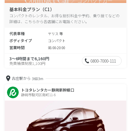
基本料金プラン（C1）
コンパクトのレンタル、お得な割引料金や予約、乗り捨てなどの
詳細は、こちらから各店舗にお電話ください。
代表車種
ヤリス 等
ボディタイプ
コンパクト
営業時間
08:00-20:00
3～6時間まで6,160円
0800-7000-111
免責補償制度1,100円
古庄駅から
3683m
トヨタレンタカー静岡新幹線口
静岡市駿河区南町11-6