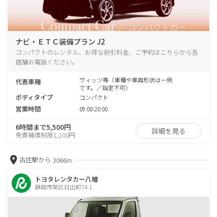
ナビ・ＥＴＣ装備プラン J2
コンパクトのレンタル、お得な割引料金、ご予約はこちらから各
店舗お電話ください。
ヴィッツ等（車種や車両形状は一例
代表車種
です。／指定不可）
ボディタイプ
コンパクト
営業時間
09:00-20:00
6時間まで5,500円
詳細を見る
免責補償制度1,100円
古庄駅から
3066m
トヨタレンタカー八幡
静岡市葵区日出町74-1