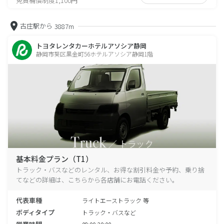
免責補償制度1,100円
古庄駅から
3887m
トヨタレンタカーホテルアソシア静岡
静岡市葵区黒金町56ホテルアソシア静岡1階
基本料金プラン（T1）
トラック・バスなどのレンタル、お得な割引料金や予約、乗り捨
てなどの詳細は、こちらから各店舗にお電話ください。
代表車種
ライトエーストラック 等
ボディタイプ
トラック・バスなど