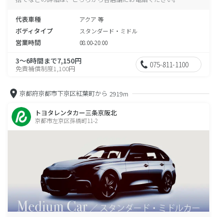
代表車種
アクア 等
ボディタイプ
スタンダード・ミドル
営業時間
08:00-20:00
3～6時間まで7,150円
075-811-1100
免責補償制度1,100円
京都府京都市下京区紅葉町から
2919m
トヨタレンタカー三条京阪北
京都市左京区孫橋町11-2