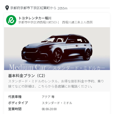
京都府京都市下京区紅葉町から
2055m
トヨタレンタカー堀川
京都市中京区姉西堀川町503-1 西堀川通三条上ル西側
基本料金プラン（C2）
スタンダード・ミドルのレンタル、お得な割引料金や予約、乗り
捨てなどの詳細は、こちらから各店舗にお電話ください。
代表車種
アクア 等
ボディタイプ
スタンダード・ミドル
営業時間
08:00-20:00