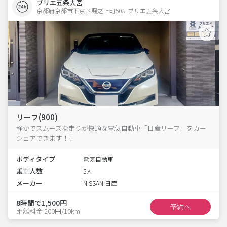
ブリエ五条大宮
京都府京都市下京区堀之上町508  ブリエ五条大宮
リーフ(900)
静かでスムーズな走りが快適な電気自動車「日産リーフ」をカー
シェアできます！！
ボディタイプ
電気自動車
乗車人数
5人
メーカー
NISSAN 日産
8時間で1,500円
予約へ
距離料金 200円/10km