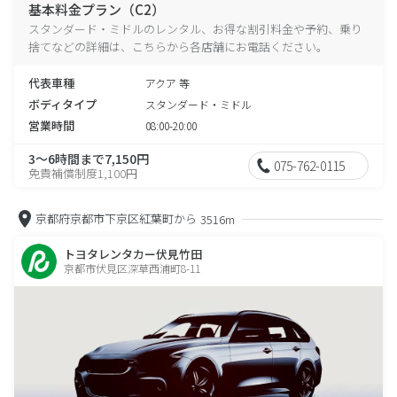
基本料金プラン（C2）
スタンダード・ミドルのレンタル、お得な割引料金や予約、乗り
捨てなどの詳細は、こちらから各店舗にお電話ください。
代表車種
アクア 等
ボディタイプ
スタンダード・ミドル
営業時間
08:00-20:00
3～6時間まで7,150円
075-762-0115
免責補償制度1,100円
京都府京都市下京区紅葉町から
3516m
トヨタレンタカー伏見竹田
京都市伏見区深草西浦町8-11