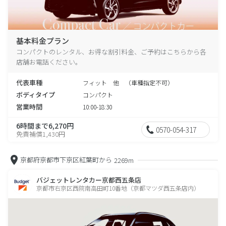
基本料金プラン
コンパクトのレンタル、お得な割引料金、ご予約はこちらから各
店舗お電話ください。
代表車種
フィット 他 （車種指定不可）
ボディタイプ
コンパクト
営業時間
10:00-18:30
6時間まで6,270円
0570-054-317
免責補償1,430円
京都府京都市下京区紅葉町から
2269m
バジェットレンタカー京都西五条店
京都市右京区西院南高田町10番地（京都マツダ西五条店内）