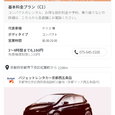
基本料金プラン（C1）
コンパクトのレンタル、お得な割引料金や予約、乗り捨てなどの
詳細は、こちらから各店舗にお電話ください。
代表車種
ヤリス 等
ボディタイプ
コンパクト
営業時間
08:00-20:00
3～6時間まで6,160円
075-645-0100
免責補償制度1,100円
京都府京都市下京区紅葉町から
2269m
バジェットレンタカー京都西五条店
京都市右京区西院南高田町10番地（京都マツダ西五条店内）