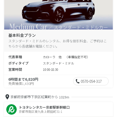
基本料金プラン
スタンダード・ミドルのレンタル、お得な割引料金、ご予約はこ
ちらから各店舗お電話ください。
代表車種
カローラ 他 （車種指定不可）
ボディタイプ
スタンダード・ミドル
営業時間
10:00-18:30
6時間まで6,820円
0570-054-317
免責補償1,430円
京都府京都市下京区紅葉町から
1019m
トヨタレンタカー京都駅新幹線口
京都市南区東九条上殿田町31-1