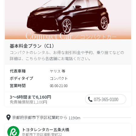
基本料金プラン（C1）
コンパクトのレンタル、お得な割引料金や予約、乗り捨てなどの
詳細は、こちらから各店舗にお電話ください。
代表車種
ヤリス 等
ボディタイプ
コンパクト
営業時間
08:00-21:00
3～6時間まで6,160円
075-365-0100
免責補償制度1,100円
京都府京都市下京区紅葉町から
1190m
トヨタレンタカー五条大橋
京都市下京区御影堂町22