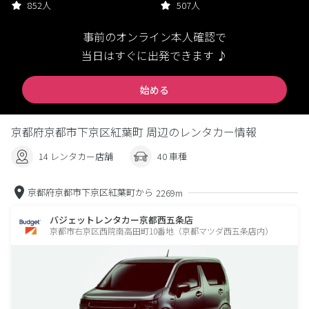
852人
507人
事前のオンライン本人確認で
当日はすぐに出発できます ♪
始める
京都府京都市下京区紅葉町 周辺のレンタカー情報
14 レンタカー店舗
40 車種
京都府京都市下京区紅葉町から
2269m
バジェットレンタカー京都西五条店
京都市右京区西院南高田町10番地（京都マツダ西五条店内）