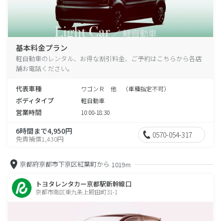
基本料金プラン
軽自動車のレンタル、お得な割引料金、ご予約はこちらから各店
舗お電話ください。
代表車種
ワゴンＲ 他 （車種指定不可）
ボディタイプ
軽自動車
営業時間
10:00-18:30
6時間まで4,950円
0570-054-317
免責補償1,430円
京都府京都市下京区紅葉町から
1019m
トヨタレンタカー京都駅新幹線口
京都市南区東九条上殿田町31-1