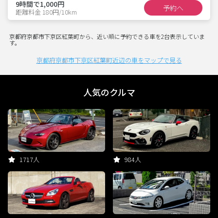
9時間で1,000円
予約へ
距離料金 180円/10km
京都府京都市下京区紅葉町から、近い順に予約できる車を2台表示していま
す。
京都府京都市下京区紅葉町近辺の車をマップで見る
人気のクルマ
1717人
984人