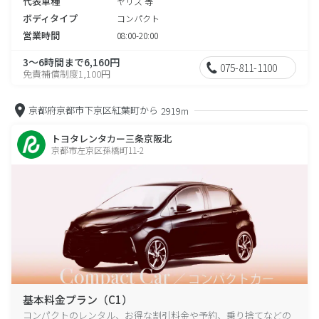
代表車種
ヤリス 等
ボディタイプ
コンパクト
営業時間
08:00-20:00
3～6時間まで6,160円
075-811-1100
免責補償制度1,100円
京都府京都市下京区紅葉町から
2919m
トヨタレンタカー三条京阪北
京都市左京区孫橋町11-2
基本料金プラン（C1）
コンパクトのレンタル、お得な割引料金や予約、乗り捨てなどの