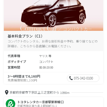
基本料金プラン（C1）
コンパクトのレンタル、お得な割引料金や予約、乗り捨てなどの
詳細は、こちらから各店舗にお電話ください。
代表車種
ヤリス 等
ボディタイプ
コンパクト
営業時間
08:00-20:00
3～6時間まで6,160円
075-342-0100
免責補償制度1,100円
京都府京都市下京区上三之宮町から
1098m
トヨタレンタカー京都駅新幹線口
京都市南区東九条上殿田町31-1