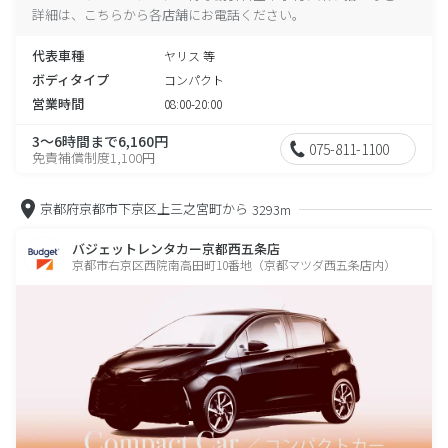
詳細は、こちらから各店舗にお電話ください。
代表車種
ヤリス 等
ボディタイプ
コンパクト
営業時間
08:00-20:00
3～6時間まで6,160円
075-811-1100
免責補償制度1,100円
京都府京都市下京区上三之宮町から
3293m
バジェットレンタカー京都西五条店
京都市右京区西院南高田町10番地（京都マツダ西五条店内）