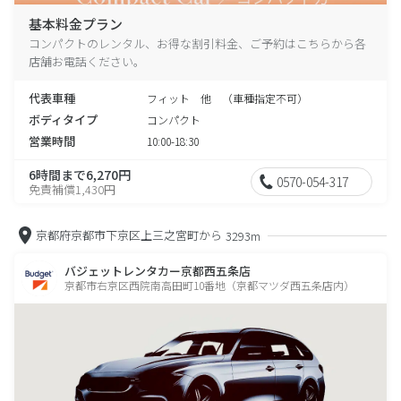
基本料金プラン
コンパクトのレンタル、お得な割引料金、ご予約はこちらから各
店舗お電話ください。
代表車種
フィット 他 （車種指定不可）
ボディタイプ
コンパクト
営業時間
10:00-18:30
6時間まで6,270円
0570-054-317
免責補償1,430円
京都府京都市下京区上三之宮町から
3293m
バジェットレンタカー京都西五条店
京都市右京区西院南高田町10番地（京都マツダ西五条店内）