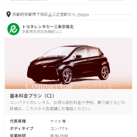
京都府京都市下京区上三之宮町から
2502m
トヨタレンタカー三条京阪北
京都市左京区孫橋町11-2
基本料金プラン（C1）
コンパクトのレンタル、お得な割引料金や予約、乗り捨てなどの
詳細は、こちらから各店舗にお電話ください。
代表車種
ヤリス 等
ボディタイプ
コンパクト
営業時間
08:00-20:00