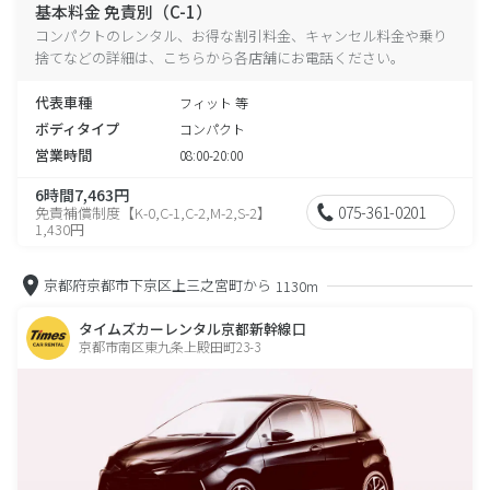
基本料金 免責別（C-1）
コンパクトのレンタル、お得な割引料金、キャンセル料金や乗り
捨てなどの詳細は、こちらから各店舗にお電話ください。
代表車種
フィット 等
ボディタイプ
コンパクト
営業時間
08:00-20:00
6時間7,463円
075-361-0201
免責補償制度【K-0,C-1,C-2,M-2,S-2】
1,430円
京都府京都市下京区上三之宮町から
1130m
タイムズカーレンタル京都新幹線口
京都市南区東九条上殿田町23-3