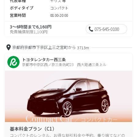
代表車種
ヤリス 等
ボディタイプ
コンパクト
営業時間
08:00-20:00
3～6時間まで6,160円
075-645-0100
免責補償制度1,100円
京都府京都市下京区上三之宮町から
3713m
トヨタレンタカー西三条
京都市中京区西ノ京三条坊町23 西大路通三条上ル
基本料金プラン（C1）
コンパクトのレンタル、お得な割引料金や予約、乗り捨てなどの