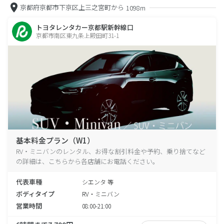
京都府京都市下京区上三之宮町から
1098m
トヨタレンタカー京都駅新幹線口
京都市南区東九条上殿田町31-1
基本料金プラン（W1）
RV・ミニバンのレンタル、お得な割引料金や予約、乗り捨てなど
の詳細は、こちらから各店舗にお電話ください。
代表車種
シエンタ 等
ボディタイプ
RV・ミニバン
営業時間
08:00-21:00