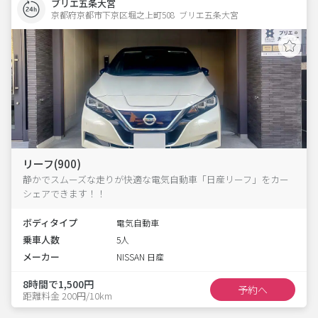
ブリエ五条大宮
京都府京都市下京区堀之上町508  ブリエ五条大宮
リーフ(900)
静かでスムーズな走りが快適な電気自動車「日産リーフ」をカー
シェアできます！！
ボディタイプ
電気自動車
乗車人数
5人
メーカー
NISSAN 日産
8時間で1,500円
予約へ
距離料金 200円/10km