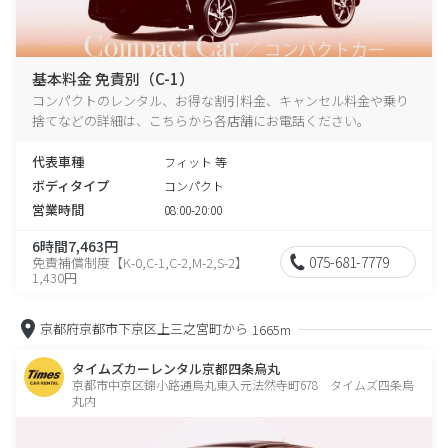
基本料金 免責別（C-1）
コンパクトのレンタル、お得な割引料金、キャンセル料金や乗り
捨てなどの詳細は、こちらから各店舗にお電話ください。
代表車種
フィット 等
ボディタイプ
コンパクト
営業時間
08:00-20:00
6時間7,463円
075-681-7779
免責補償制度【K-0,C-1,C-2,M-2,S-2】
1,430円
京都府京都市下京区上三之宮町から
1665m
タイムズカーレンタル京都四条烏丸
京都市中京区錦小路通烏丸東入元法然寺町678 タイムズ四条烏
丸内