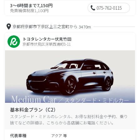
3～6時間まで7,150円
075-762-0115
免責補償制度1,100円
京都府京都市下京区上三之宮町から
3470m
トヨタレンタカー伏見竹田
京都市伏見区深草西浦町8-11
基本料金プラン（C2）
スタンダード・ミドルのレンタル、お得な割引料金や予約、乗り
捨てなどの詳細は、こちらから各店舗にお電話ください。
代表車種
アクア 等