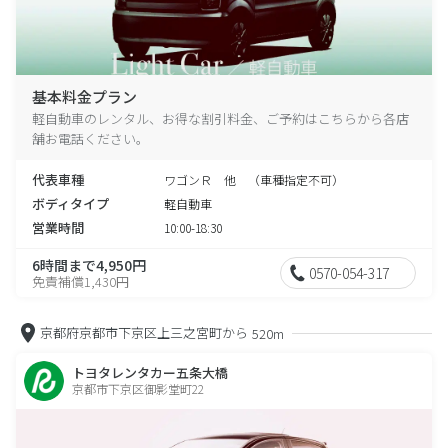
基本料金プラン
軽自動車のレンタル、お得な割引料金、ご予約はこちらから各店
舗お電話ください。
代表車種
ワゴンＲ 他 （車種指定不可）
ボディタイプ
軽自動車
営業時間
10:00-18:30
6時間まで4,950円
0570-054-317
免責補償1,430円
京都府京都市下京区上三之宮町から
520m
トヨタレンタカー五条大橋
京都市下京区御影堂町22