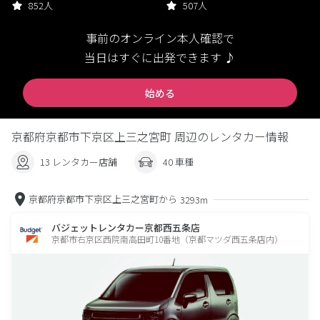
852人
507人
事前のオンライン本人確認で
当日はすぐに出発できます ♪
始める
京都府京都市下京区上三之宮町 周辺のレンタカー情報
13 レンタカー店舗
40 車種
京都府京都市下京区上三之宮町から
3293m
バジェットレンタカー京都西五条店
京都市右京区西院南高田町10番地（京都マツダ西五条店内）