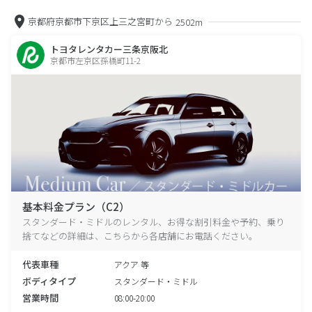
京都府京都市下京区上三之宮町から
2502m
トヨタレンタカー三条京阪北
京都市左京区孫橋町11-2
基本料金プラン（C2）
スタンダード・ミドルのレンタル、お得な割引料金や予約、乗り
捨てなどの詳細は、こちらから各店舗にお電話ください。
代表車種
アクア 等
ボディタイプ
スタンダード・ミドル
営業時間
08:00-20:00