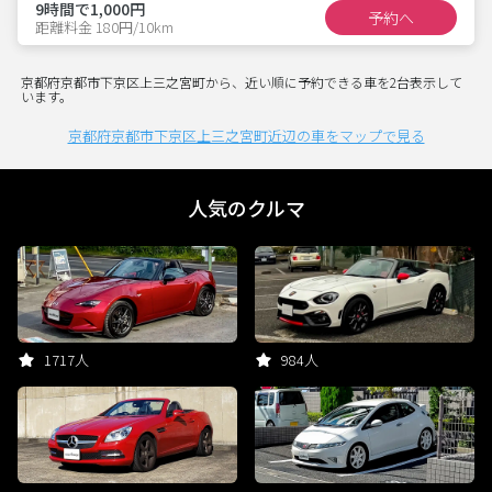
9時間で1,000円
予約へ
距離料金 180円/10km
京都府京都市下京区上三之宮町から、近い順に予約できる車を2台表示して
います。
京都府京都市下京区上三之宮町近辺の車をマップで見る
人気のクルマ
1717人
984人