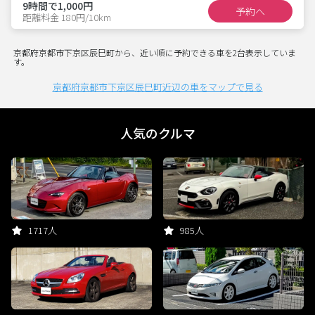
9時間で1,000円
予約へ
距離料金 180円/10km
京都府京都市下京区辰巳町から、近い順に予約できる車を2台表示していま
す。
京都府京都市下京区辰巳町近辺の車をマップで見る
人気のクルマ
1717人
985人