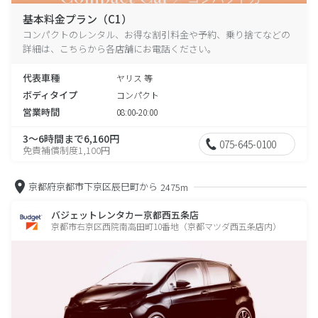
基本料金プラン（C1）
コンパクトのレンタル、お得な割引料金や予約、乗り捨てなどの
詳細は、こちらから各店舗にお電話ください。
代表車種
ヤリス 等
ボディタイプ
コンパクト
営業時間
08:00-20:00
3～6時間まで6,160円
075-645-0100
免責補償制度1,100円
京都府京都市下京区辰巳町から
2475m
バジェットレンタカー京都西五条店
京都市右京区西院南高田町10番地（京都マツダ西五条店内）