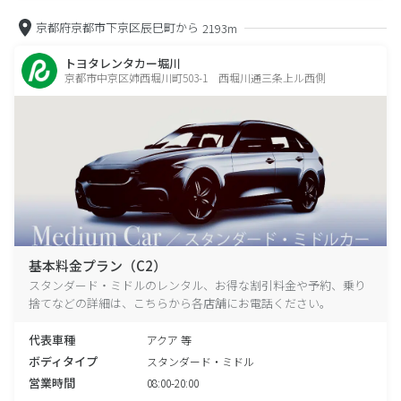
京都府京都市下京区辰巳町から
2193m
トヨタレンタカー堀川
京都市中京区姉西堀川町503-1 西堀川通三条上ル西側
基本料金プラン（C2）
スタンダード・ミドルのレンタル、お得な割引料金や予約、乗り
捨てなどの詳細は、こちらから各店舗にお電話ください。
代表車種
アクア 等
ボディタイプ
スタンダード・ミドル
営業時間
08:00-20:00