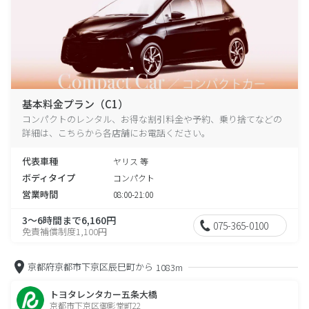
基本料金プラン（C1）
コンパクトのレンタル、お得な割引料金や予約、乗り捨てなどの
詳細は、こちらから各店舗にお電話ください。
代表車種
ヤリス 等
ボディタイプ
コンパクト
営業時間
08:00-21:00
3～6時間まで6,160円
075-365-0100
免責補償制度1,100円
京都府京都市下京区辰巳町から
1083m
トヨタレンタカー五条大橋
京都市下京区御影堂町22