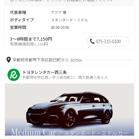
代表車種
アクア 等
ボディタイプ
スタンダード・ミドル
営業時間
08:00-20:00
3～6時間まで7,150円
075-315-0100
免責補償制度1,100円
京都府京都市下京区辰巳町から
3079m
トヨタレンタカー西三条
京都市中京区西ノ京三条坊町23 西大路通三条上ル