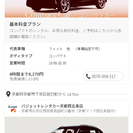
基本料金プラン
コンパクトのレンタル、お得な割引料金、ご予約はこちらから各
店舗お電話ください。
代表車種
フィット 他 （車種指定不可）
ボディタイプ
コンパクト
営業時間
10:00-18:30
6時間まで6,270円
0570-054-317
免責補償1,430円
京都府京都市下京区辰巳町から
2475m
バジェットレンタカー京都西五条店
京都市右京区西院南高田町10番地（京都マツダ西五条店内）