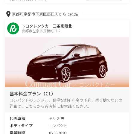
京都府京都市下京区辰巳町から
2912m
トヨタレンタカー三条京阪北
京都市左京区孫橋町11-2
基本料金プラン（C1）
コンパクトのレンタル、お得な割引料金や予約、乗り捨てなどの
詳細は、こちらから各店舗にお電話ください。
代表車種
ヤリス 等
ボディタイプ
コンパクト
営業時間
08:00-20:00