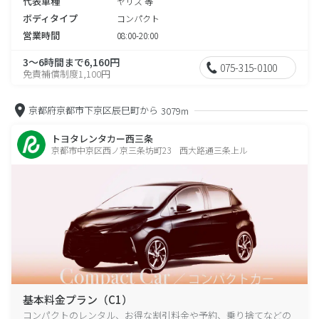
代表車種
ヤリス 等
ボディタイプ
コンパクト
営業時間
08:00-20:00
3～6時間まで6,160円
075-315-0100
免責補償制度1,100円
京都府京都市下京区辰巳町から
3079m
トヨタレンタカー西三条
京都市中京区西ノ京三条坊町23 西大路通三条上ル
基本料金プラン（C1）
コンパクトのレンタル、お得な割引料金や予約、乗り捨てなどの