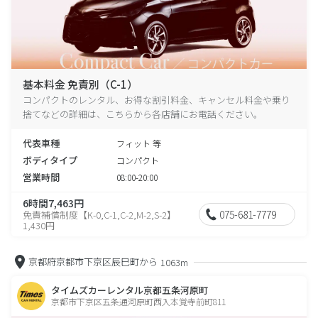
基本料金 免責別（C-1）
コンパクトのレンタル、お得な割引料金、キャンセル料金や乗り
捨てなどの詳細は、こちらから各店舗にお電話ください。
代表車種
フィット 等
ボディタイプ
コンパクト
営業時間
08:00-20:00
6時間7,463円
075-681-7779
免責補償制度【K-0,C-1,C-2,M-2,S-2】
1,430円
京都府京都市下京区辰巳町から
1063m
タイムズカーレンタル京都五条河原町
京都市下京区五条通河原町西入本覚寺前町811