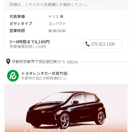
詳細は、こちらから各店舗にお電話ください。
代表車種
ヤリス 等
ボディタイプ
コンパクト
営業時間
08:00-20:00
3～6時間まで6,160円
075-811-1100
免責補償制度1,100円
京都府京都市下京区辰巳町から
3382m
トヨタレンタカー伏見竹田
京都市伏見区深草西浦町8-11