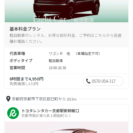
基本料金プラン
軽自動車のレンタル、お得な割引料金、ご予約はこちらから各店
舗お電話ください。
代表車種
ワゴンＲ 他 （車種指定不可）
ボディタイプ
軽自動車
営業時間
10:00-18:30
6時間まで4,950円
0570-054-317
免責補償1,430円
京都府京都市下京区辰巳町から
853m
トヨタレンタカー京都駅新幹線口
京都市南区東九条上殿田町31-1