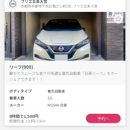
ブリエ五条大宮
京都府京都市下京区堀之上町508  ブリエ五条大宮
リーフ(900)
静かでスムーズな走りが快適な電気自動車「日産リーフ」をカー
シェアできます！！
ボディタイプ
電気自動車
乗車人数
5人
メーカー
NISSAN 日産
8時間で1,500円
予約へ
距離料金 200円/10km