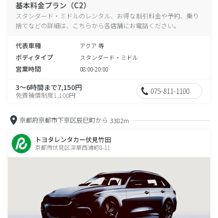
基本料金プラン（C2）
スタンダード・ミドルのレンタル、お得な割引料金や予約、乗り
捨てなどの詳細は、こちらから各店舗にお電話ください。
代表車種
アクア 等
ボディタイプ
スタンダード・ミドル
営業時間
08:00-20:00
3～6時間まで7,150円
075-811-1100
免責補償制度1,100円
京都府京都市下京区辰巳町から
3382m
トヨタレンタカー伏見竹田
京都市伏見区深草西浦町8-11