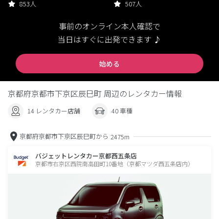
853人
507人
事前のオンライン本人確認で
当日はすぐに出発できます ♪
始める
京都府京都市下京区辰巳町 周辺のレンタカー情報
14 レンタカー店舗
40 車種
京都府京都市下京区辰巳町から
2475m
バジェットレンタカー京都西五条店
京都市右京区西院南高田町10番地（京都マツダ西五条店内）