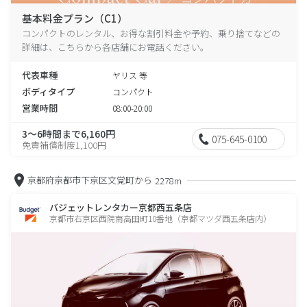
基本料金プラン（C1）
コンパクトのレンタル、お得な割引料金や予約、乗り捨てなどの
詳細は、こちらから各店舗にお電話ください。
代表車種
ヤリス 等
ボディタイプ
コンパクト
営業時間
08:00-20:00
3～6時間まで6,160円
075-645-0100
免責補償制度1,100円
京都府京都市下京区文覚町から
2278m
バジェットレンタカー京都西五条店
京都市右京区西院南高田町10番地（京都マツダ西五条店内）