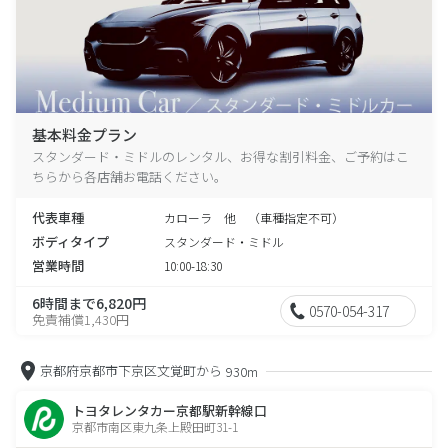
基本料金プラン
スタンダード・ミドルのレンタル、お得な割引料金、ご予約はこ
ちらから各店舗お電話ください。
代表車種
カローラ 他 （車種指定不可）
ボディタイプ
スタンダード・ミドル
営業時間
10:00-18:30
6時間まで6,820円
0570-054-317
免責補償1,430円
京都府京都市下京区文覚町から
930m
トヨタレンタカー京都駅新幹線口
京都市南区東九条上殿田町31-1