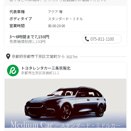
代表車種
アクア 等
ボディタイプ
スタンダード・ミドル
営業時間
08:00-20:00
3～6時間まで7,150円
075-811-1100
免責補償制度1,100円
京都府京都市下京区文覚町から
3027m
トヨタレンタカー三条京阪北
京都市左京区孫橋町11-2