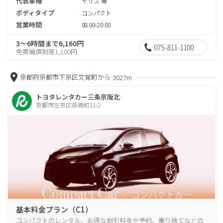
代表車種
ヤリス 等
ボディタイプ
コンパクト
営業時間
08:00-20:00
3～6時間まで6,160円
075-811-1100
免責補償制度1,100円
京都府京都市下京区文覚町から
3027m
トヨタレンタカー三条京阪北
京都市左京区孫橋町11-2
基本料金プラン（C1）
コンパクトのレンタル、お得な割引料金や予約、乗り捨てなどの