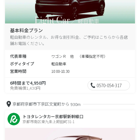
基本料金プラン
軽自動車のレンタル、お得な割引料金、ご予約はこちらから各店
舗お電話ください。
代表車種
ワゴンＲ 他 （車種指定不可）
ボディタイプ
軽自動車
営業時間
10:00-18:30
6時間まで4,950円
0570-054-317
免責補償1,430円
京都府京都市下京区文覚町から
930m
トヨタレンタカー京都駅新幹線口
京都市南区東九条上殿田町31-1