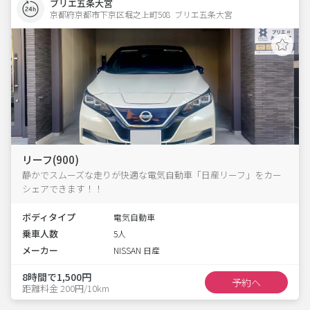
ブリエ五条大宮
京都府京都市下京区堀之上町508  ブリエ五条大宮
リーフ(900)
静かでスムーズな走りが快適な電気自動車「日産リーフ」をカー
シェアできます！！
ボディタイプ
電気自動車
乗車人数
5人
メーカー
NISSAN 日産
8時間で1,500円
予約へ
距離料金 200円/10km