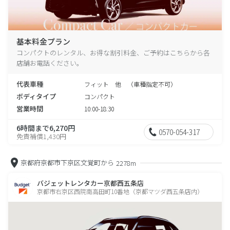
基本料金プラン
コンパクトのレンタル、お得な割引料金、ご予約はこちらから各
店舗お電話ください。
代表車種
フィット 他 （車種指定不可）
ボディタイプ
コンパクト
営業時間
10:00-18:30
6時間まで6,270円
0570-054-317
免責補償1,430円
京都府京都市下京区文覚町から
2278m
バジェットレンタカー京都西五条店
京都市右京区西院南高田町10番地（京都マツダ西五条店内）