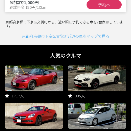
9時間で1,000円
予約へ
距離料金 180円/10km
京都府京都市下京区文覚町から、近い順に予約できる車を2台表示していま
す。
京都府京都市下京区文覚町近辺の車をマップで見る
人気のクルマ
1717人
985人