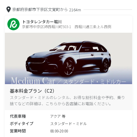
京都府京都市下京区文覚町から
2164m
トヨタレンタカー堀川
京都市中京区姉西堀川町503-1 西堀川通三条上ル西側
基本料金プラン（C2）
スタンダード・ミドルのレンタル、お得な割引料金や予約、乗り
捨てなどの詳細は、こちらから各店舗にお電話ください。
代表車種
アクア 等
ボディタイプ
スタンダード・ミドル
営業時間
08:00-20:00