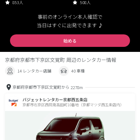
853人
508人
事前のオンライン本人確認で
当日はすぐに出発できます ♪
始める
京都府京都市下京区文覚町 周辺のレンタカー情報
14 レンタカー店舗
40 車種
京都府京都市下京区文覚町から
2278m
バジェットレンタカー京都西五条店
京都市右京区西院南高田町10番地（京都マツダ西五条店内）