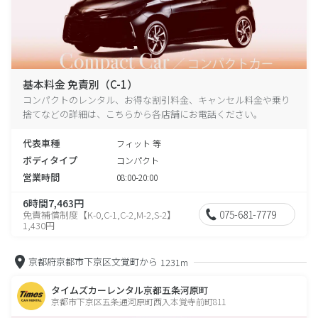
基本料金 免責別（C-1）
コンパクトのレンタル、お得な割引料金、キャンセル料金や乗り
捨てなどの詳細は、こちらから各店舗にお電話ください。
代表車種
フィット 等
ボディタイプ
コンパクト
営業時間
08:00-20:00
6時間7,463円
075-681-7779
免責補償制度【K-0,C-1,C-2,M-2,S-2】
1,430円
京都府京都市下京区文覚町から
1231m
タイムズカーレンタル京都五条河原町
京都市下京区五条通河原町西入本覚寺前町811