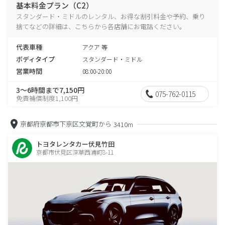
基本料金プラン（C2）
スタンダード・ミドルのレンタル、お得な割引料金や予約、乗り
捨てなどの詳細は、こちらから各店舗にお電話ください。
代表車種
アクア 等
ボディタイプ
スタンダード・ミドル
営業時間
08:00-20:00
3～6時間まで7,150円
075-762-0115
免責補償制度1,100円
京都府京都市下京区文覚町から
3410m
トヨタレンタカー伏見竹田
京都市伏見区深草西浦町8-11