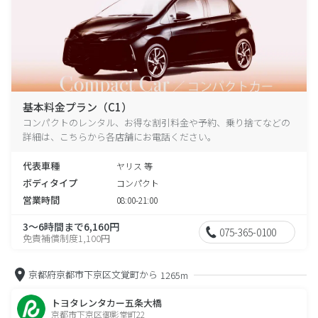
基本料金プラン（C1）
コンパクトのレンタル、お得な割引料金や予約、乗り捨てなどの
詳細は、こちらから各店舗にお電話ください。
代表車種
ヤリス 等
ボディタイプ
コンパクト
営業時間
08:00-21:00
3～6時間まで6,160円
075-365-0100
免責補償制度1,100円
京都府京都市下京区文覚町から
1265m
トヨタレンタカー五条大橋
京都市下京区御影堂町22