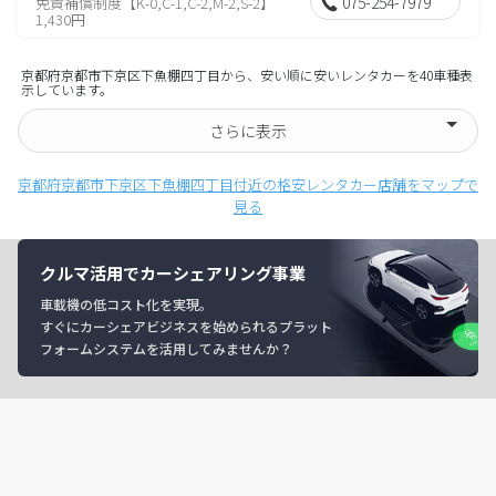
075-254-7979
免責補償制度【K-0,C-1,C-2,M-2,S-2】
1,430円
京都府京都市下京区下魚棚四丁目から、安い順に安いレンタカーを40車種表
示しています。
さらに表示
京都府京都市下京区下魚棚四丁目付近の格安レンタカー店舗をマップで
見る
クルマ活用でカーシェアリング事業
車載機の低コスト化を実現。
すぐにカーシェアビジネスを始められるプラット
フォームシステムを活用してみませんか？