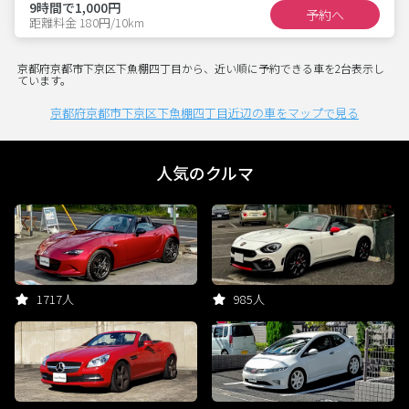
9時間で1,000円
予約へ
距離料金 180円/10km
京都府京都市下京区下魚棚四丁目から、近い順に予約できる車を2台表示し
ています。
京都府京都市下京区下魚棚四丁目近辺の車をマップで見る
人気のクルマ
1717人
985人