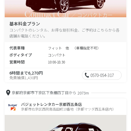
基本料金プラン
コンパクトのレンタル、お得な割引料金、ご予約はこちらから各
店舗お電話ください。
代表車種
フィット 他 （車種指定不可）
ボディタイプ
コンパクト
営業時間
10:00-18:30
6時間まで6,270円
0570-054-317
免責補償1,430円
京都府京都市下京区下魚棚四丁目から
2073m
バジェットレンタカー京都西五条店
京都市右京区西院南高田町10番地（京都マツダ西五条店内）