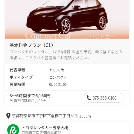
基本料金プラン（C1）
コンパクトのレンタル、お得な割引料金や予約、乗り捨てなどの
詳細は、こちらから各店舗にお電話ください。
代表車種
ヤリス 等
ボディタイプ
コンパクト
営業時間
08:00-21:00
3～6時間まで6,160円
075-365-0100
免責補償制度1,100円
京都府京都市下京区下魚棚四丁目から
1553m
トヨタレンタカー五条大橋
京都市下京区御影堂町22