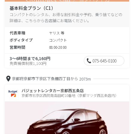
基本料金プラン（C1）
コンパクトのレンタル、お得な割引料金や予約、乗り捨てなどの
詳細は、こちらから各店舗にお電話ください。
代表車種
ヤリス 等
ボディタイプ
コンパクト
営業時間
08:00-20:00
3～6時間まで6,160円
075-645-0100
免責補償制度1,100円
京都府京都市下京区下魚棚四丁目から
2073m
バジェットレンタカー京都西五条店
京都市右京区西院南高田町10番地（京都マツダ西五条店内）