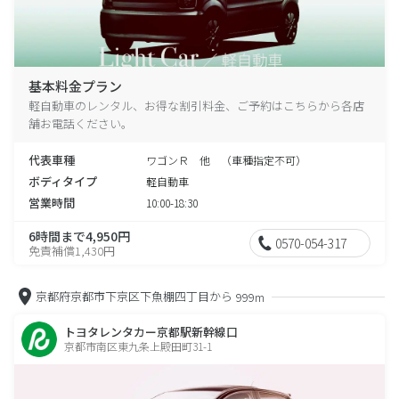
基本料金プラン
軽自動車のレンタル、お得な割引料金、ご予約はこちらから各店
舗お電話ください。
代表車種
ワゴンＲ 他 （車種指定不可）
ボディタイプ
軽自動車
営業時間
10:00-18:30
6時間まで4,950円
0570-054-317
免責補償1,430円
京都府京都市下京区下魚棚四丁目から
999m
トヨタレンタカー京都駅新幹線口
京都市南区東九条上殿田町31-1