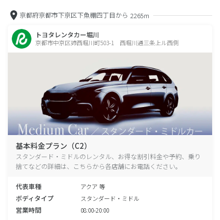
京都府京都市下京区下魚棚四丁目から
2265m
トヨタレンタカー堀川
京都市中京区姉西堀川町503-1 西堀川通三条上ル西側
基本料金プラン（C2）
スタンダード・ミドルのレンタル、お得な割引料金や予約、乗り
捨てなどの詳細は、こちらから各店舗にお電話ください。
代表車種
アクア 等
ボディタイプ
スタンダード・ミドル
営業時間
08:00-20:00