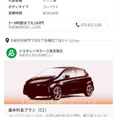
代表車種
ヤリス 等
ボディタイプ
コンパクト
営業時間
08:00-20:00
3～6時間まで6,160円
075-811-1100
免責補償制度1,100円
京都府京都市下京区下魚棚四丁目から
3275m
トヨタレンタカー三条京阪北
京都市左京区孫橋町11-2
基本料金プラン（C1）
コンパクトのレンタル、お得な割引料金や予約、乗り捨てなどの