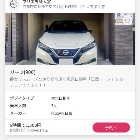
ブリエ五条大宮
京都府京都市下京区堀之上町508  ブリエ五条大宮
リーフ(900)
静かでスムーズな走りが快適な電気自動車「日産リーフ」をカー
シェアできます！！
ボディタイプ
電気自動車
乗車人数
5人
メーカー
NISSAN 日産
8時間で1,500円
予約へ
距離料金 200円/10km