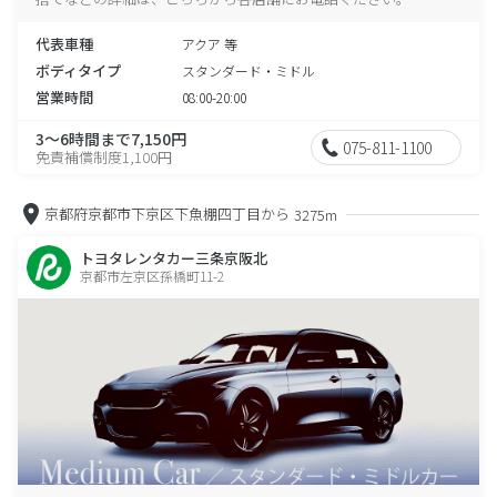
代表車種
アクア 等
ボディタイプ
スタンダード・ミドル
営業時間
08:00-20:00
3～6時間まで7,150円
075-811-1100
免責補償制度1,100円
京都府京都市下京区下魚棚四丁目から
3275m
トヨタレンタカー三条京阪北
京都市左京区孫橋町11-2