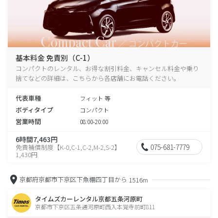
基本料金 免責別（C-1）
コンパクトのレンタル、お得な割引料金、キャンセル料金や乗り
捨てなどの詳細は、こちらから各店舗にお電話ください。
代表車種
フィット 等
ボディタイプ
コンパクト
営業時間
08:00-20:00
6時間7,463円
075-681-7779
免責補償制度【K-0,C-1,C-2,M-2,S-2】
1,430円
京都府京都市下京区下魚棚四丁目から
1516m
タイムズカーレンタル京都五条河原町
京都市下京区五条通河原町西入本覚寺前町811