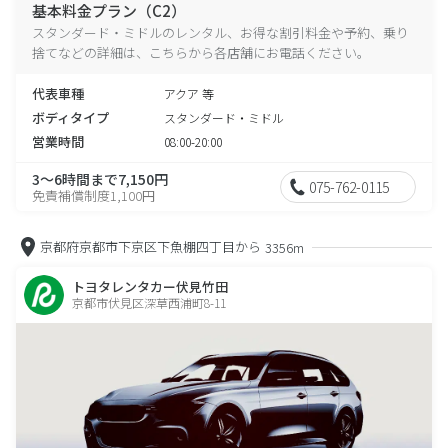
基本料金プラン（C2）
スタンダード・ミドルのレンタル、お得な割引料金や予約、乗り
捨てなどの詳細は、こちらから各店舗にお電話ください。
代表車種
アクア 等
ボディタイプ
スタンダード・ミドル
営業時間
08:00-20:00
3～6時間まで7,150円
075-762-0115
免責補償制度1,100円
京都府京都市下京区下魚棚四丁目から
3356m
トヨタレンタカー伏見竹田
京都市伏見区深草西浦町8-11