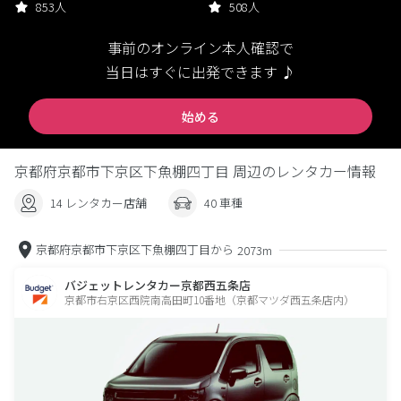
853人
508人
事前のオンライン本人確認で
当日はすぐに出発できます ♪
始める
京都府京都市下京区下魚棚四丁目 周辺のレンタカー情報
14 レンタカー店舗
40 車種
京都府京都市下京区下魚棚四丁目から
2073m
バジェットレンタカー京都西五条店
京都市右京区西院南高田町10番地（京都マツダ西五条店内）