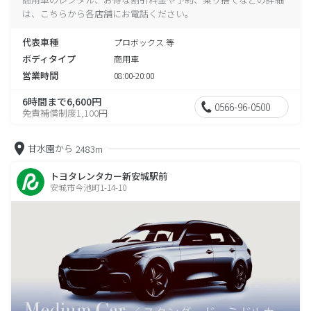
は、こちらから各店舗にお電話ください。
代表車種
プロボックス 等
ボディタイプ
商用車
営業時間
08:00-20:00
6時間まで6,600円
0566-96-0500
免責補償制度1,100円
甘水園から
2483m
トヨタレンタカー新安城駅前
安城市今池町1-14-10