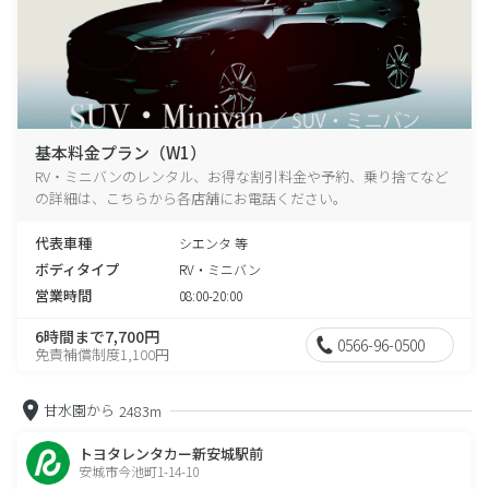
基本料金プラン（W1）
RV・ミニバンのレンタル、お得な割引料金や予約、乗り捨てなど
の詳細は、こちらから各店舗にお電話ください。
代表車種
シエンタ 等
ボディタイプ
RV・ミニバン
営業時間
08:00-20:00
6時間まで7,700円
0566-96-0500
免責補償制度1,100円
甘水園から
2483m
トヨタレンタカー新安城駅前
安城市今池町1-14-10