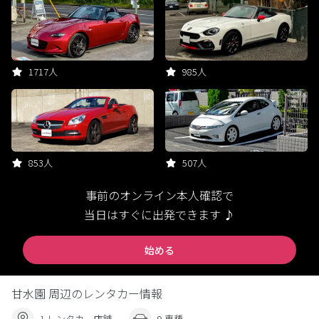
1717人
985人
853人
507人
事前のオンライン本人確認で
当日はすぐに出発できます ♪
始める
甘水園 周辺のレンタカー情報
1 レンタカー店舗
9 車種