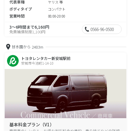
代表車種
ヤリス 等
ボディタイプ
コンパクト
営業時間
08:00-20:00
3～6時間まで6,160円
0566-96-0500
免責補償制度1,100円
甘水園から
2483m
トヨタレンタカー新安城駅前
安城市今池町1-14-10
基本料金プラン（V1）
商用車のレンタル、お得な割引料金や予約、乗り捨てなどの詳細