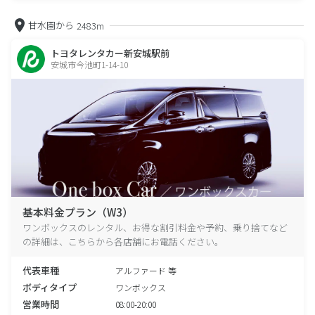
甘水園から
2483m
トヨタレンタカー新安城駅前
安城市今池町1-14-10
基本料金プラン（W3）
ワンボックスのレンタル、お得な割引料金や予約、乗り捨てなど
の詳細は、こちらから各店舗にお電話ください。
代表車種
アルファード 等
ボディタイプ
ワンボックス
営業時間
08:00-20:00