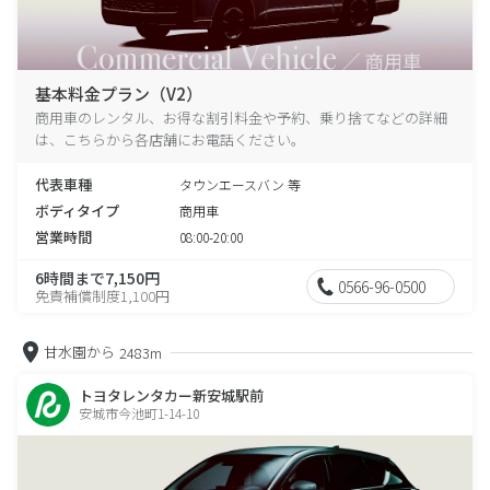
基本料金プラン（V2）
商用車のレンタル、お得な割引料金や予約、乗り捨てなどの詳細
は、こちらから各店舗にお電話ください。
代表車種
タウンエースバン 等
ボディタイプ
商用車
営業時間
08:00-20:00
6時間まで7,150円
0566-96-0500
免責補償制度1,100円
甘水園から
2483m
トヨタレンタカー新安城駅前
安城市今池町1-14-10