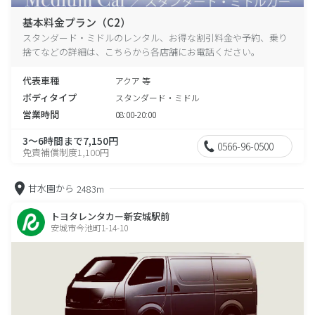
基本料金プラン（C2）
スタンダード・ミドルのレンタル、お得な割引料金や予約、乗り
捨てなどの詳細は、こちらから各店舗にお電話ください。
代表車種
アクア 等
ボディタイプ
スタンダード・ミドル
営業時間
08:00-20:00
3～6時間まで7,150円
0566-96-0500
免責補償制度1,100円
甘水園から
2483m
トヨタレンタカー新安城駅前
安城市今池町1-14-10