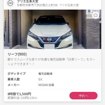
ブリエ五条大宮
京都府京都市下京区堀之上町508  ブリエ五条大宮
リーフ(900)
静かでスムーズな走りが快適な電気自動車「日産リーフ」をカー
シェアできます！！
ボディタイプ
電気自動車
乗車人数
5人
メーカー
NISSAN 日産
8時間で1,500円
予約へ
距離料金 200円/10km