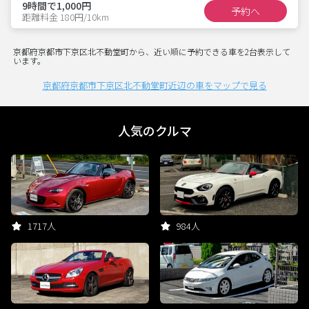
9時間で1,000円
予約へ
距離料金 180円/10km
京都府京都市下京区北不動堂町から、近い順に予約できる車を2台表示して
います。
京都府京都市下京区北不動堂町近辺の車をマップで見る
人気のクルマ
1717人
984人