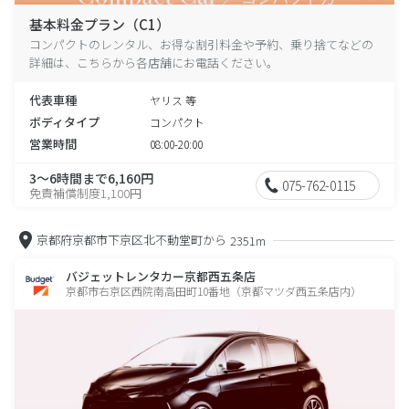
基本料金プラン（C1）
コンパクトのレンタル、お得な割引料金や予約、乗り捨てなどの
詳細は、こちらから各店舗にお電話ください。
代表車種
ヤリス 等
ボディタイプ
コンパクト
営業時間
08:00-20:00
3～6時間まで6,160円
075-762-0115
免責補償制度1,100円
京都府京都市下京区北不動堂町から
2351m
バジェットレンタカー京都西五条店
京都市右京区西院南高田町10番地（京都マツダ西五条店内）