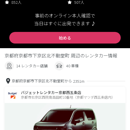
852人
507人
事前のオンライン本人確認で
当日はすぐに出発できます ♪
始める
京都府京都市下京区北不動堂町 周辺のレンタカー情報
14 レンタカー店舗
40 車種
京都府京都市下京区北不動堂町から
2351m
バジェットレンタカー京都西五条店
京都市右京区西院南高田町10番地（京都マツダ西五条店内）