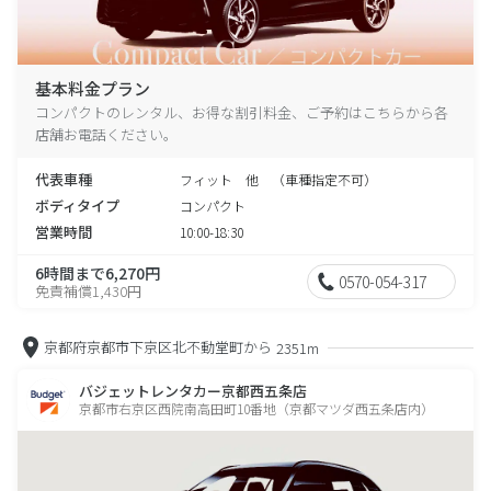
基本料金プラン
コンパクトのレンタル、お得な割引料金、ご予約はこちらから各
店舗お電話ください。
代表車種
フィット 他 （車種指定不可）
ボディタイプ
コンパクト
営業時間
10:00-18:30
6時間まで6,270円
0570-054-317
免責補償1,430円
京都府京都市下京区北不動堂町から
2351m
バジェットレンタカー京都西五条店
京都市右京区西院南高田町10番地（京都マツダ西五条店内）