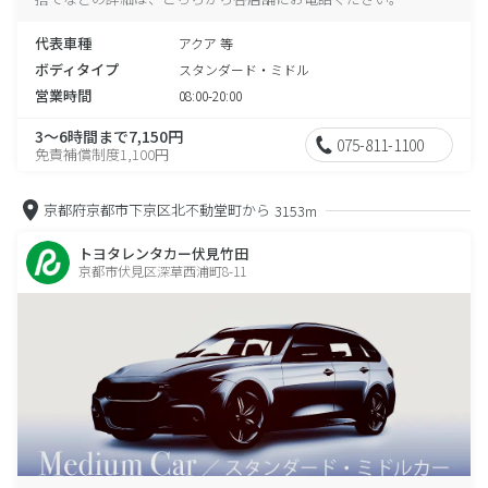
代表車種
アクア 等
ボディタイプ
スタンダード・ミドル
営業時間
08:00-20:00
3～6時間まで7,150円
075-811-1100
免責補償制度1,100円
京都府京都市下京区北不動堂町から
3153m
トヨタレンタカー伏見竹田
京都市伏見区深草西浦町8-11