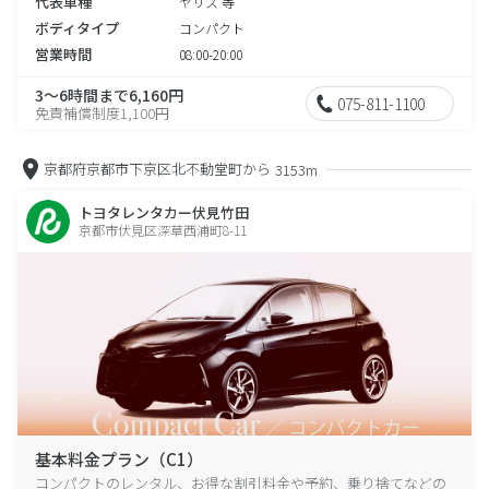
代表車種
ヤリス 等
ボディタイプ
コンパクト
営業時間
08:00-20:00
3～6時間まで6,160円
075-811-1100
免責補償制度1,100円
京都府京都市下京区北不動堂町から
3153m
トヨタレンタカー伏見竹田
京都市伏見区深草西浦町8-11
基本料金プラン（C1）
コンパクトのレンタル、お得な割引料金や予約、乗り捨てなどの