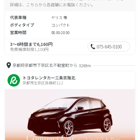
詳細は、こちらから各店舗にお電話ください。
代表車種
ヤリス 等
ボディタイプ
コンパクト
営業時間
08:00-20:00
3～6時間まで6,160円
075-645-0100
免責補償制度1,100円
京都府京都市下京区北不動堂町から
3269m
トヨタレンタカー三条京阪北
京都市左京区孫橋町11-2