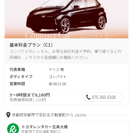
基本料金プラン（C1）
コンパクトのレンタル、お得な割引料金や予約、乗り捨てなどの
詳細は、こちらから各店舗にお電話ください。
代表車種
ヤリス 等
ボディタイプ
コンパクト
営業時間
08:00-21:00
3～6時間まで6,160円
075-365-0100
免責補償制度1,100円
京都府京都市下京区北不動堂町から
1437m
トヨタレンタカー五条大橋
京都市下京区御影堂町22