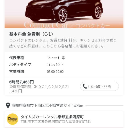
基本料金 免責別（C-1）
コンパクトのレンタル、お得な割引料金、キャンセル料金や乗り
捨てなどの詳細は、こちらから各店舗にお電話ください。
代表車種
フィット 等
ボディタイプ
コンパクト
営業時間
08:00-20:00
6時間7,463円
075-681-7779
免責補償制度【K-0,C-1,C-2,M-2,S-2】
1,430円
京都府京都市下京区北不動堂町から
1423m
タイムズカーレンタル京都五条河原町
京都市下京区五条通河原町西入本覚寺前町811