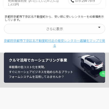
075-254-7979
免責補償制度【K-0,C-1,C-2,M-2,S-2】
1,430円
京都府京都市下京区北不動堂町から、安い順に安いレンタカーを40車種表示
しています。
さらに表示
京都府京都市下京区北不動堂町付近の格安レンタカー店舗をマップで見
る
クルマ活用でカーシェアリング事業
車載機の低コスト化を実現。
すぐにカーシェアビジネスを始められるプラット
フォームシステムを活用してみませんか？