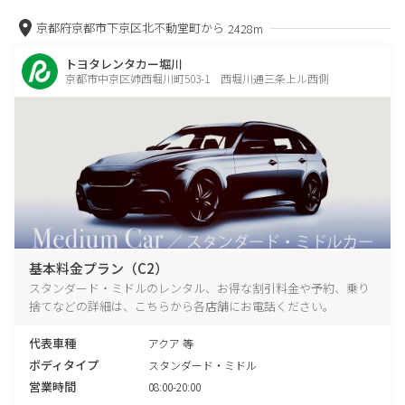
京都府京都市下京区北不動堂町から
2428m
トヨタレンタカー堀川
京都市中京区姉西堀川町503-1 西堀川通三条上ル西側
基本料金プラン（C2）
スタンダード・ミドルのレンタル、お得な割引料金や予約、乗り
捨てなどの詳細は、こちらから各店舗にお電話ください。
代表車種
アクア 等
ボディタイプ
スタンダード・ミドル
営業時間
08:00-20:00