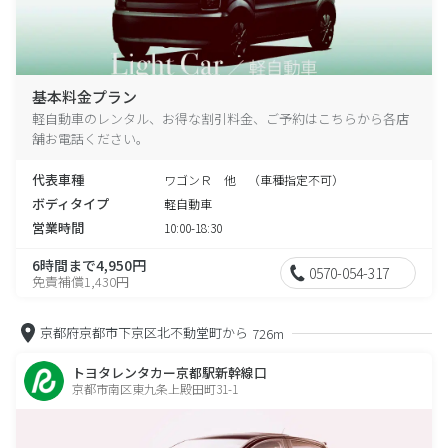
基本料金プラン
軽自動車のレンタル、お得な割引料金、ご予約はこちらから各店
舗お電話ください。
代表車種
ワゴンＲ 他 （車種指定不可）
ボディタイプ
軽自動車
営業時間
10:00-18:30
6時間まで4,950円
0570-054-317
免責補償1,430円
京都府京都市下京区北不動堂町から
726m
トヨタレンタカー京都駅新幹線口
京都市南区東九条上殿田町31-1