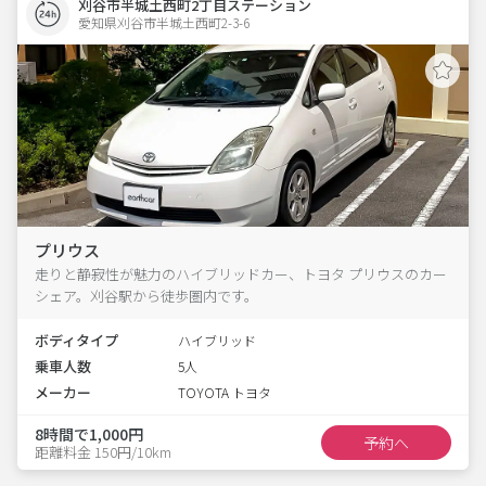
刈谷市半城土西町2丁目ステーション
愛知県刈谷市半城土西町2-3-6  
プリウス
走りと静寂性が魅力のハイブリッドカー、トヨタ プリウスのカー
シェア。刈谷駅から徒歩圏内です。
ボディタイプ
ハイブリッド
乗車人数
5人
メーカー
TOYOTA トヨタ
8時間で1,000円
予約へ
距離料金 150円/10km