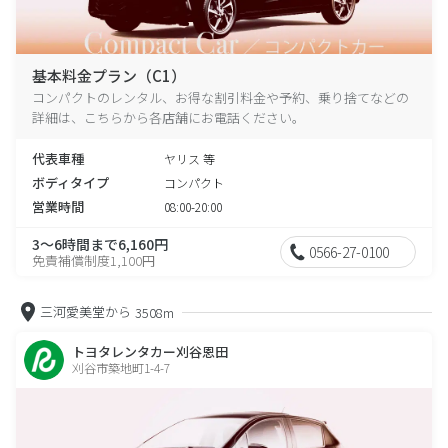
基本料金プラン（C1）
コンパクトのレンタル、お得な割引料金や予約、乗り捨てなどの
詳細は、こちらから各店舗にお電話ください。
代表車種
ヤリス 等
ボディタイプ
コンパクト
営業時間
08:00-20:00
3～6時間まで6,160円
0566-27-0100
免責補償制度1,100円
三河愛美堂から
3508m
トヨタレンタカー刈谷恩田
刈谷市築地町1-4-7