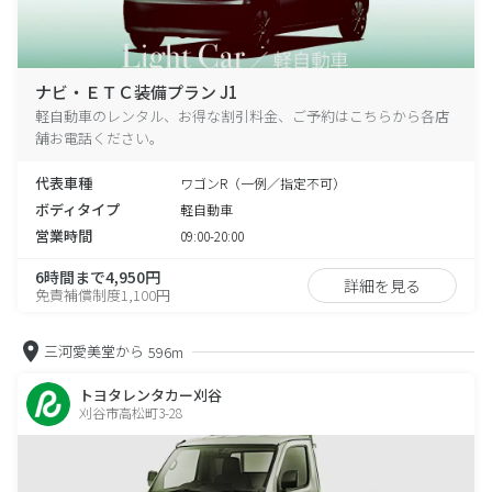
ナビ・ＥＴＣ装備プラン J1
軽自動車のレンタル、お得な割引料金、ご予約はこちらから各店
舗お電話ください。
代表車種
ワゴンR（一例／指定不可）
ボディタイプ
軽自動車
営業時間
09:00-20:00
6時間まで4,950円
詳細を見る
免責補償制度1,100円
三河愛美堂から
596m
トヨタレンタカー刈谷
刈谷市高松町3-28