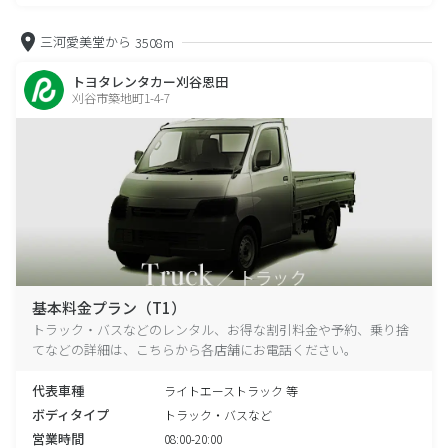
三河愛美堂から
3508m
トヨタレンタカー刈谷恩田
刈谷市築地町1-4-7
基本料金プラン（T1）
トラック・バスなどのレンタル、お得な割引料金や予約、乗り捨
てなどの詳細は、こちらから各店舗にお電話ください。
代表車種
ライトエーストラック 等
ボディタイプ
トラック・バスなど
営業時間
08:00-20:00