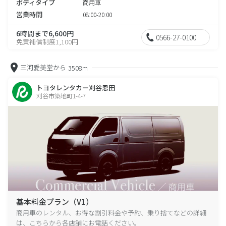
ボディタイプ
商用車
営業時間
08:00-20:00
6時間まで6,600円
0566-27-0100
免責補償制度1,100円
三河愛美堂から
3508m
トヨタレンタカー刈谷恩田
刈谷市築地町1-4-7
基本料金プラン（V1）
商用車のレンタル、お得な割引料金や予約、乗り捨てなどの詳細
は、こちらから各店舗にお電話ください。