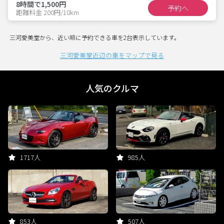
8時間で1,500円
予約へ
距離料金 200円/10km
三河愛美堂から、近い順に予約できる車を2台表示しています。
三河愛美堂近辺の車をマップで見る
人気のクルマ
1717人
985人
853人
507人