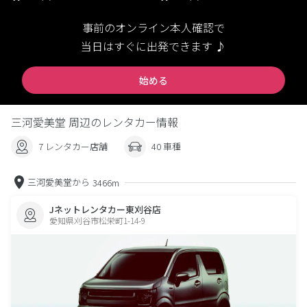
事前のオンライン本人確認で
当日はすぐに出発できます ♪
始める
三河愛美堂 周辺のレンタカー情報
7 レンタカー店舗
40 車種
三河愛美堂から
3466m
Jネットレンタカー東刈谷店
愛知県刈谷市松栄町1-14-9