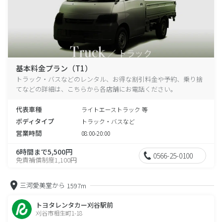
基本料金プラン（T1）
トラック・バスなどのレンタル、お得な割引料金や予約、乗り捨
てなどの詳細は、こちらから各店舗にお電話ください。
代表車種
ライトエーストラック 等
ボディタイプ
トラック・バスなど
営業時間
08:00-20:00
6時間まで5,500円
0566-25-0100
免責補償制度1,100円
三河愛美堂から
1597m
トヨタレンタカー刈谷駅前
刈谷市相生町1-18