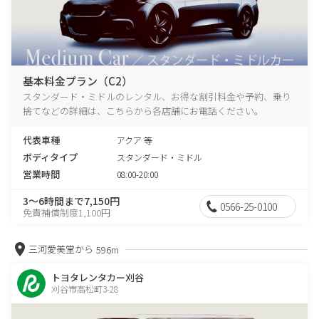
基本料金プラン（C2）
スタンダード・ミドルのレンタル、お得な割引料金や予約、乗り
捨てなどの詳細は、こちらから各店舗にお電話ください。
代表車種
アクア 等
ボディタイプ
スタンダード・ミドル
営業時間
08:00-20:00
3～6時間まで7,150円
0566-25-0100
免責補償制度1,100円
三河愛美堂から
596m
トヨタレンタカー刈谷
刈谷市高松町3-28