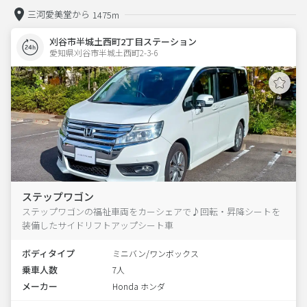
三河愛美堂から
1475m
刈谷市半城土西町2丁目ステーション
愛知県刈谷市半城土西町2-3-6  
ステップワゴン
ステップワゴンの福祉車両をカーシェアで♪回転・昇降シートを
装備したサイドリフトアップシート車
ボディタイプ
ミニバン/ワンボックス
乗車人数
7人
メーカー
Honda ホンダ