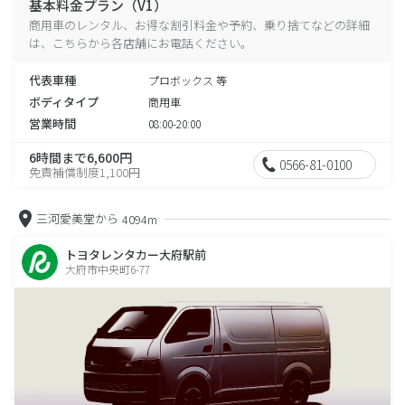
基本料金プラン（V1）
商用車のレンタル、お得な割引料金や予約、乗り捨てなどの詳細
は、こちらから各店舗にお電話ください。
代表車種
プロボックス 等
ボディタイプ
商用車
営業時間
08:00-20:00
6時間まで6,600円
0566-81-0100
免責補償制度1,100円
三河愛美堂から
4094m
トヨタレンタカー大府駅前
大府市中央町6-77