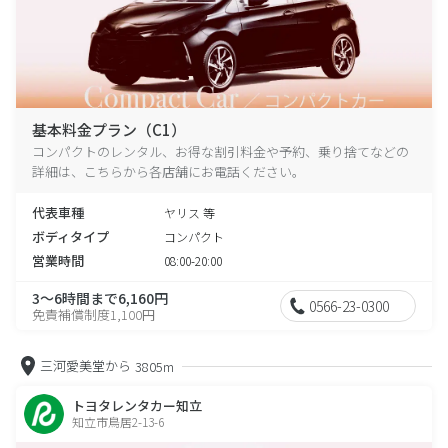
基本料金プラン（C1）
コンパクトのレンタル、お得な割引料金や予約、乗り捨てなどの
詳細は、こちらから各店舗にお電話ください。
代表車種
ヤリス 等
ボディタイプ
コンパクト
営業時間
08:00-20:00
3～6時間まで6,160円
0566-23-0300
免責補償制度1,100円
三河愛美堂から
3805m
トヨタレンタカー知立
知立市鳥居2-13-6