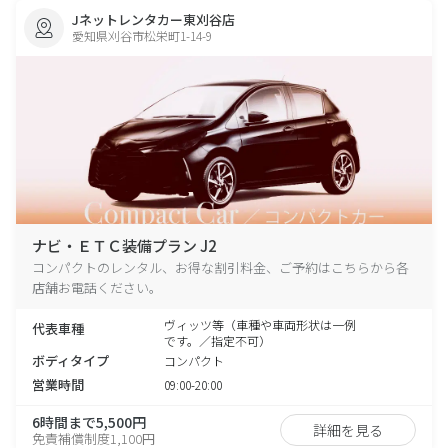
Jネットレンタカー東刈谷店
愛知県刈谷市松栄町1-14-9
ナビ・ＥＴＣ装備プラン J2
コンパクトのレンタル、お得な割引料金、ご予約はこちらから各
店舗お電話ください。
ヴィッツ等（車種や車両形状は一例
代表車種
です。／指定不可）
ボディタイプ
コンパクト
営業時間
09:00-20:00
6時間まで5,500円
詳細を見る
免責補償制度1,100円