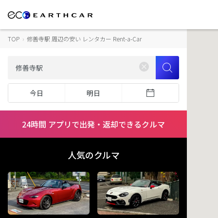
TOP
›
修善寺駅 周辺の安い レンタカー Rent-a-Car
今日
明日
24時間 アプリで出発・返却できるクルマ
人気のクルマ