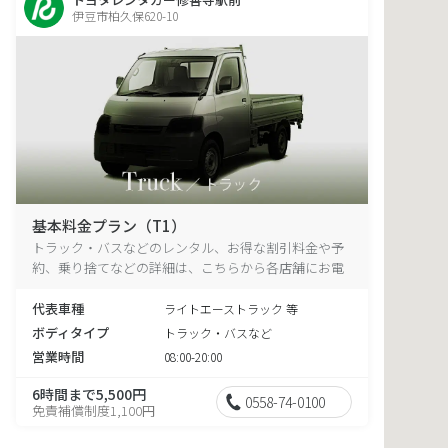
伊豆市柏久保620-10
基本料金プラン（T1）
トラック・バスなどのレンタル、お得な割引料金や予
約、乗り捨てなどの詳細は、こちらから各店舗にお電
話ください。
代表車種
ライトエーストラック 等
ボディタイプ
トラック・バスなど
営業時間
08:00-20:00
6時間まで5,500円
0558-74-0100
免責補償制度1,100円