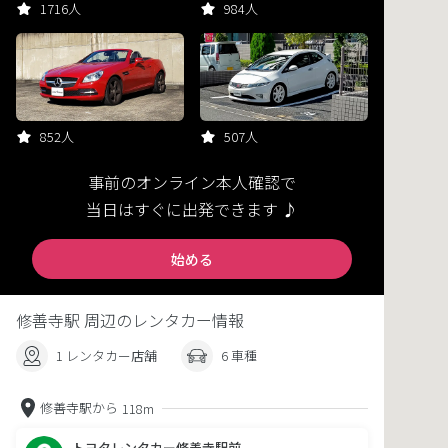
1716人
984人
852人
507人
事前のオンライン本人確認で
当日はすぐに出発できます ♪
始める
修善寺駅 周辺のレンタカー情報
1 レンタカー店舗
6 車種
修善寺駅から
118m
トヨタレンタカー修善寺駅前