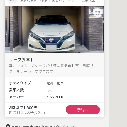
リーフ(900)
静かでスムーズな走りが快適な電気自動車「日産リー
フ」をカーシェアできます！！
ボディタイプ
電気自動車
乗車人数
5人
メーカー
NISSAN 日産
8時間で1,500円
予約へ
距離料金 200円/10km
京都府京都市南区上鳥羽高畠町から