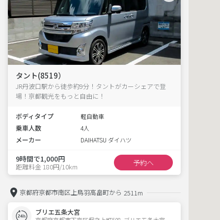
タント(8519）
JR丹波口駅から徒歩約9分！タントがカーシェアで登
場！京都観光をもっと自由に！
ボディタイプ
軽自動車
乗車人数
4人
メーカー
DAIHATSU ダイハツ
9時間で1,000円
予約へ
距離料金 180円/10km
京都府京都市南区上鳥羽高畠町から
2511m
ブリエ五条大宮
京都府京都市下京区堀之上町508  ブリエ五条大宮