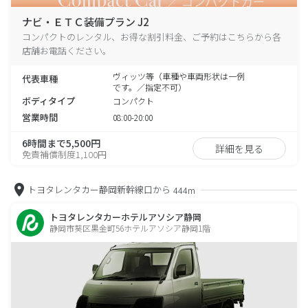
ナビ・ＥＴＣ装備プラン J2
コンパクトのレンタル、お得な割引料金、ご予約はこちらから各
店舗お電話ください。
ヴィッツ等（車種や車両形状は一例
代表車種
です。／指定不可）
ボディタイプ
コンパクト
営業時間
08:00-20:00
6時間まで5,500円
詳細を見る
免責補償制度1,100円
トヨタレンタカー静岡新幹線口から
444m
トヨタレンタカーホテルアソシア静岡
静岡市葵区黒金町56ホテルアソシア静岡1階