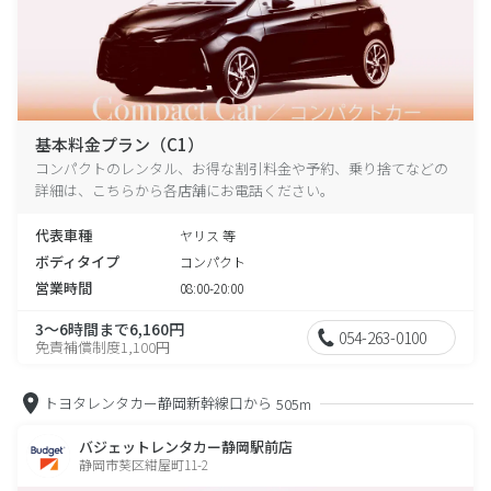
基本料金プラン（C1）
コンパクトのレンタル、お得な割引料金や予約、乗り捨てなどの
詳細は、こちらから各店舗にお電話ください。
代表車種
ヤリス 等
ボディタイプ
コンパクト
営業時間
08:00-20:00
3～6時間まで6,160円
054-263-0100
免責補償制度1,100円
トヨタレンタカー静岡新幹線口から
505m
バジェットレンタカー静岡駅前店
静岡市葵区紺屋町11-2