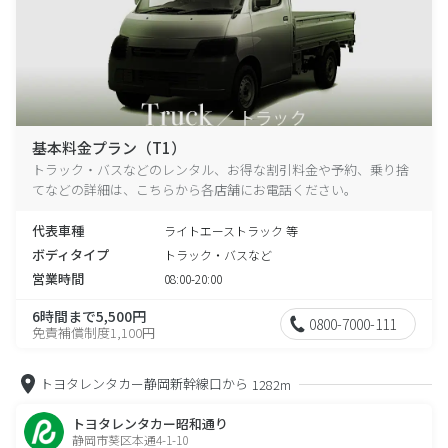
基本料金プラン（T1）
トラック・バスなどのレンタル、お得な割引料金や予約、乗り捨
てなどの詳細は、こちらから各店舗にお電話ください。
代表車種
ライトエーストラック 等
ボディタイプ
トラック・バスなど
営業時間
08:00-20:00
6時間まで5,500円
0800-7000-111
免責補償制度1,100円
トヨタレンタカー静岡新幹線口から
1282m
トヨタレンタカー昭和通り
静岡市葵区本通4-1-10