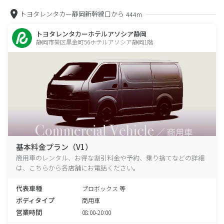
トヨタレンタカー静岡新幹線口から
444m
トヨタレンタカーホテルアソシア静岡
静岡市葵区黒金町56ホテルアソシア静岡1階
基本料金プラン（V1）
商用車のレンタル、お得な割引料金や予約、乗り捨てなどの詳細
は、こちらから各店舗にお電話ください。
代表車種
プロボックス 等
ボディタイプ
商用車
営業時間
08:00-20:00