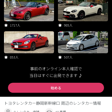
1717人
985人
853人
507人
事前のオンライン本人確認で
当日はすぐに出発できます ♪
始める
トヨタレンタカー静岡新幹線口 周辺のレンタカー情報
8 レンタカー店舗
40 車種