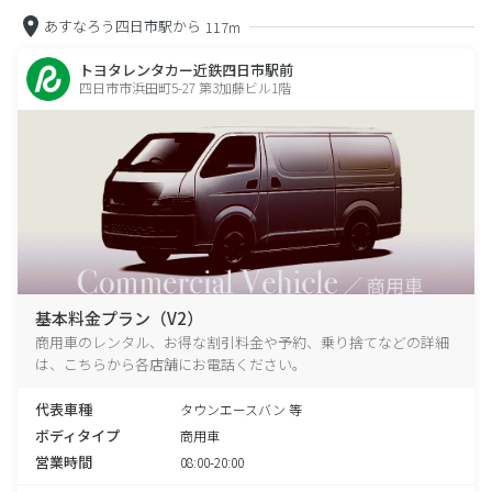
あすなろう四日市駅から
117m
トヨタレンタカー近鉄四日市駅前
四日市市浜田町5-27 第3加藤ビル1階
基本料金プラン（V2）
商用車のレンタル、お得な割引料金や予約、乗り捨てなどの詳細
は、こちらから各店舗にお電話ください。
代表車種
タウンエースバン 等
ボディタイプ
商用車
営業時間
08:00-20:00