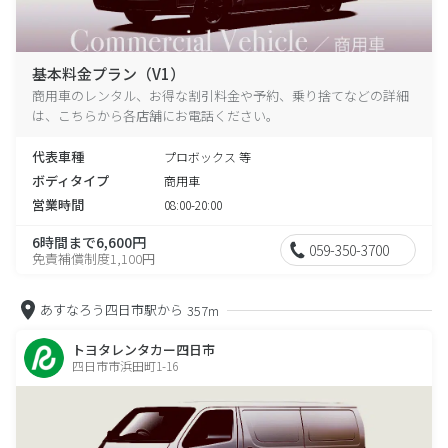
基本料金プラン（V1）
商用車のレンタル、お得な割引料金や予約、乗り捨てなどの詳細
は、こちらから各店舗にお電話ください。
代表車種
プロボックス 等
ボディタイプ
商用車
営業時間
08:00-20:00
6時間まで6,600円
059-350-3700
免責補償制度1,100円
あすなろう四日市駅から
357m
トヨタレンタカー四日市
四日市市浜田町1-16