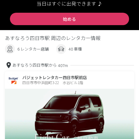
当日はすぐに出発できます ♪
始める
あすなろう四日市駅 周辺のレンタカー情報
6 レンタカー店舗
40 車種
あすなろう四日市駅から
407m
バジェットレンタカー四日市駅前店
四日市市中浜田町3-22 水谷ビル1階