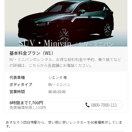
基本料金プラン（W1）
RV・ミニバンのレンタル、お得な割引料金や予約、乗り捨てなど
の詳細は、こちらから各店舗にお電話ください。
代表車種
シエンタ 等
ボディタイプ
RV・ミニバン
営業時間
08:00-20:00
6時間まで7,700円
0800-7000-111
免責補償制度1,100円
あすなろう四日市駅から、安い順に安いレンタカーを40車種表示していま
す。