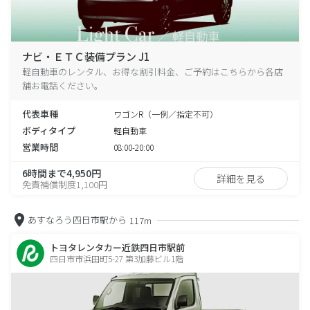
ナビ・ＥＴＣ装備プラン J1
軽自動車のレンタル、お得な割引料金、ご予約はこちらから各店
舗お電話ください。
代表車種
ワゴンR（一例／指定不可）
ボディタイプ
軽自動車
営業時間
08:00-20:00
6時間まで4,950円
詳細を見る
免責補償制度1,100円
あすなろう四日市駅から
117m
トヨタレンタカー近鉄四日市駅前
四日市市浜田町5-27 第3加藤ビル1階