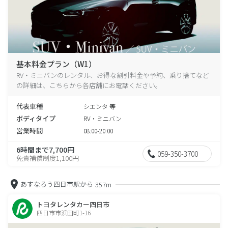
基本料金プラン（W1）
RV・ミニバンのレンタル、お得な割引料金や予約、乗り捨てなど
の詳細は、こちらから各店舗にお電話ください。
代表車種
シエンタ 等
ボディタイプ
RV・ミニバン
営業時間
08:00-20:00
6時間まで7,700円
059-350-3700
免責補償制度1,100円
あすなろう四日市駅から
357m
トヨタレンタカー四日市
四日市市浜田町1-16