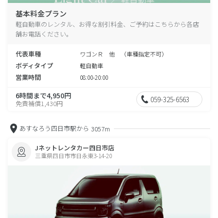
基本料金プラン
軽自動車のレンタル、お得な割引料金、ご予約はこちらから各店
舗お電話ください。
代表車種
ワゴンＲ 他 （車種指定不可）
ボディタイプ
軽自動車
営業時間
08:00-20:00
6時間まで4,950円
059-325-6563
免責補償1,430円
あすなろう四日市駅から
3057m
Jネットレンタカー四日市店
三重県四日市市日永東3-14-20