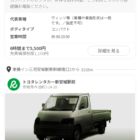
店舗お電話ください。
ヴィッツ等（車種や車両形状は一例
代表車種
です。／指定不可）
ボディタイプ
コンパクト
営業時間
09:00-20:00
6時間まで5,500円
詳細を見る
免責補償制度1,100円
東横イン三河安城駅新幹線南口2から
3103m
トヨタレンタカー新安城駅前
安城市今池町1-14-10