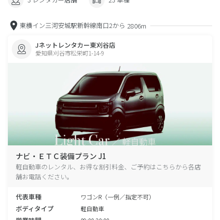
東横イン三河安城駅新幹線南口2から
2806m
Jネットレンタカー東刈谷店
愛知県刈谷市松栄町1-14-9
ナビ・ＥＴＣ装備プラン J1
軽自動車のレンタル、お得な割引料金、ご予約はこちらから各店
舗お電話ください。
代表車種
ワゴンR（一例／指定不可）
ボディタイプ
軽自動車