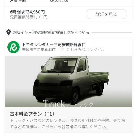
営業時間
09:00-20:00
6時間まで4,950円
詳細を見る
免責補償制度1,100円
東横イン三河安城駅新幹線南口2から
258m
トヨタレンタカー三河安城新幹線口
安城市三河安城本町1-1-1 にしきみパ-キングビル
基本料金プラン（T1）
トラック・バスなどのレンタル、お得な割引料金や予約、乗り捨
てなどの詳細は、こちらから各店舗にお電話ください。