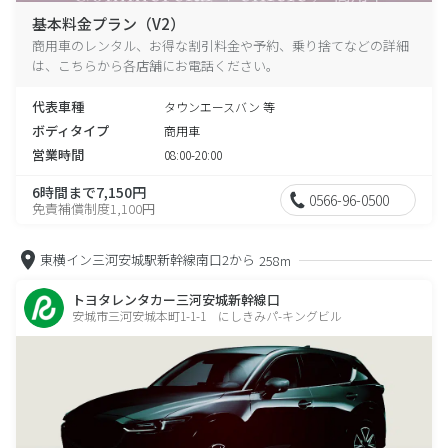
基本料金プラン（V2）
商用車のレンタル、お得な割引料金や予約、乗り捨てなどの詳細
は、こちらから各店舗にお電話ください。
代表車種
タウンエースバン 等
ボディタイプ
商用車
営業時間
08:00-20:00
6時間まで7,150円
0566-96-0500
免責補償制度1,100円
東横イン三河安城駅新幹線南口2から
258m
トヨタレンタカー三河安城新幹線口
安城市三河安城本町1-1-1 にしきみパ-キングビル