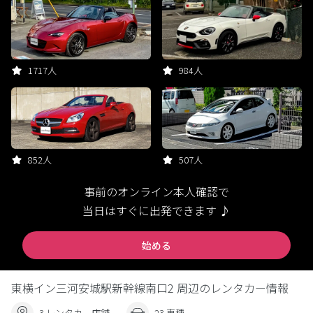
1717人
984人
852人
507人
事前のオンライン本人確認で
当日はすぐに出発できます ♪
始める
東横イン三河安城駅新幹線南口2 周辺のレンタカー情報
3 レンタカー店舗
23 車種