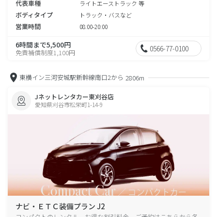
代表車種
ライトエーストラック 等
ボディタイプ
トラック・バスなど
営業時間
08:00-20:00
6時間まで5,500円
0566-77-0100
免責補償制度1,100円
東横イン三河安城駅新幹線南口2から
2806m
Jネットレンタカー東刈谷店
愛知県刈谷市松栄町1-14-9
ナビ・ＥＴＣ装備プラン J2
コンパクトのレンタル、お得な割引料金、ご予約はこちらから各