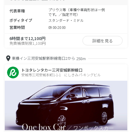
プリウス等（車種や車両形状は一例
代表車種
です。／指定不可）
ボディタイプ
スタンダード・ミドル
営業時間
09:00-20:00
6時間まで12,100円
詳細を見る
免責補償制度1,100円
東横イン三河安城駅新幹線南口2から
258m
トヨタレンタカー三河安城新幹線口
安城市三河安城本町1-1-1 にしきみパ-キングビル