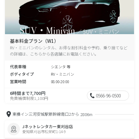
基本料金プラン（W1）
RV・ミニバンのレンタル、お得な割引料金や予約、乗り捨てなど
の詳細は、こちらから各店舗にお電話ください。
代表車種
シエンタ 等
ボディタイプ
RV・ミニバン
営業時間
08:00-20:00
6時間まで7,700円
0566-96-0500
免責補償制度1,100円
東横イン三河安城駅新幹線南口2から
2806m
Jネットレンタカー東刈谷店
愛知県刈谷市松栄町1-14-9