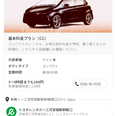
基本料金プラン（C1）
コンパクトのレンタル、お得な割引料金や予約、乗り捨てなどの
詳細は、こちらから各店舗にお電話ください。
代表車種
ヤリス 等
ボディタイプ
コンパクト
営業時間
08:00-20:00
3～6時間まで6,160円
0566-96-0500
免責補償制度1,100円
東横イン三河安城駅新幹線南口2から
258m
トヨタレンタカー三河安城新幹線口
安城市三河安城本町1-1-1 にしきみパ-キングビル