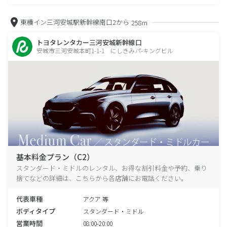
東横イン三河安城駅新幹線南口2から
258m
トヨタレンタカー三河安城新幹線口
安城市三河安城本町1-1-1 にしきみパ-キングビル
基本料金プラン（C2）
スタンダード・ミドルのレンタル、お得な割引料金や予約、乗り
捨てなどの詳細は、こちらから各店舗にお電話ください。
代表車種
アクア 等
ボディタイプ
スタンダード・ミドル
営業時間
08:00-20:00