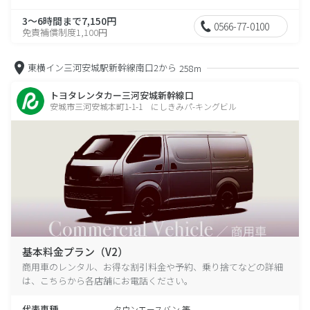
3～6時間まで7,150円
0566-77-0100
免責補償制度1,100円
東横イン三河安城駅新幹線南口2から
258m
トヨタレンタカー三河安城新幹線口
安城市三河安城本町1-1-1 にしきみパ-キングビル
基本料金プラン（V2）
商用車のレンタル、お得な割引料金や予約、乗り捨てなどの詳細
は、こちらから各店舗にお電話ください。
代表車種
タウンエースバン 等