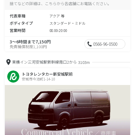
捨てなどの詳細は、こちらから各店舗にお電話ください。
代表車種
アクア 等
ボディタイプ
スタンダード・ミドル
営業時間
08:00-20:00
3～6時間まで7,150円
0566-96-0500
免責補償制度1,100円
東横イン三河安城駅新幹線南口2から
3103m
トヨタレンタカー新安城駅前
安城市今池町1-14-10