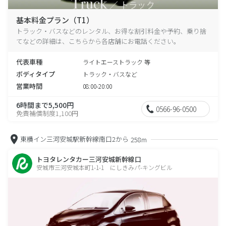
基本料金プラン（T1）
トラック・バスなどのレンタル、お得な割引料金や予約、乗り捨
てなどの詳細は、こちらから各店舗にお電話ください。
代表車種
ライトエーストラック 等
ボディタイプ
トラック・バスなど
営業時間
08:00-20:00
6時間まで5,500円
0566-96-0500
免責補償制度1,100円
東横イン三河安城駅新幹線南口2から
258m
トヨタレンタカー三河安城新幹線口
安城市三河安城本町1-1-1 にしきみパ-キングビル