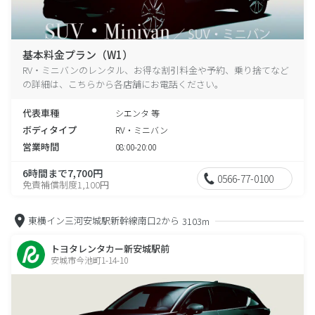
基本料金プラン（W1）
RV・ミニバンのレンタル、お得な割引料金や予約、乗り捨てなど
の詳細は、こちらから各店舗にお電話ください。
代表車種
シエンタ 等
ボディタイプ
RV・ミニバン
営業時間
08:00-20:00
6時間まで7,700円
0566-77-0100
免責補償制度1,100円
東横イン三河安城駅新幹線南口2から
3103m
トヨタレンタカー新安城駅前
安城市今池町1-14-10