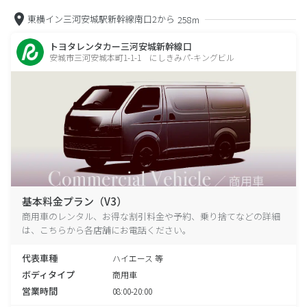
東横イン三河安城駅新幹線南口2から
258m
トヨタレンタカー三河安城新幹線口
安城市三河安城本町1-1-1 にしきみパ-キングビル
基本料金プラン（V3）
商用車のレンタル、お得な割引料金や予約、乗り捨てなどの詳細
は、こちらから各店舗にお電話ください。
代表車種
ハイエース 等
ボディタイプ
商用車
営業時間
08:00-20:00