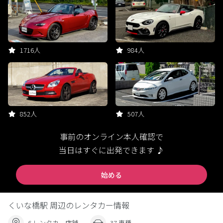
1716人
984人
852人
507人
事前のオンライン本人確認で
当日はすぐに出発できます ♪
始める
くいな橋駅 周辺のレンタカー情報
6 レンタカー店舗
37 車種