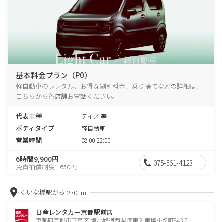
基本料金プラン（P0）
軽自動車のレンタル、お得な割引料金、乗り捨てなどの詳細は、
こちらから各店舗お電話ください。
代表車種
デイズ 等
ボディタイプ
軽自動車
営業時間
08:00-22:00
6時間9,900円
075-661-4123
免責補償制度1,650円
くいな橋駅から
2701m
日産レンタカー京都駅前店
京都府京都市下京区 塩小路通西洞院東入東塩小路町843-2