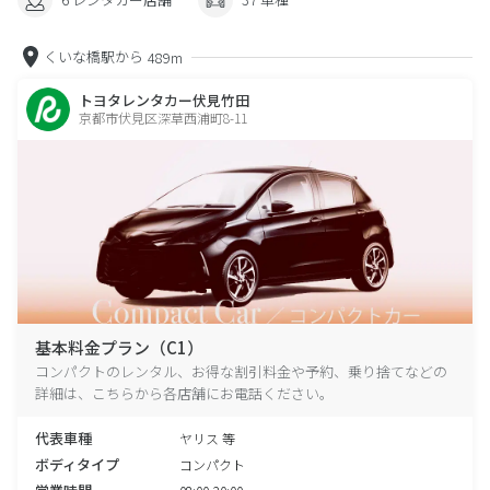
くいな橋駅から
489m
トヨタレンタカー伏見竹田
京都市伏見区深草西浦町8-11
基本料金プラン（C1）
コンパクトのレンタル、お得な割引料金や予約、乗り捨てなどの
詳細は、こちらから各店舗にお電話ください。
代表車種
ヤリス 等
ボディタイプ
コンパクト