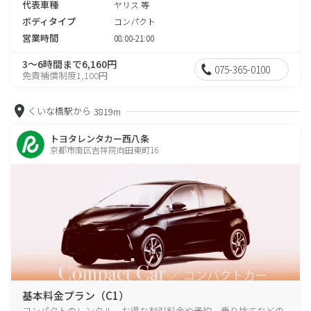
代表車種
ヤリス 等
ボディタイプ
コンパクト
営業時間
08:00-21:00
3～6時間まで6,160円
075-365-0100
免責補償制度1,100円
くいな橋駅から
3819m
トヨタレンタカー西八条
京都市南区吉祥院向田東町16
基本料金プラン（C1）
コンパクトのレンタル、お得な割引料金や予約、乗り捨てなどの