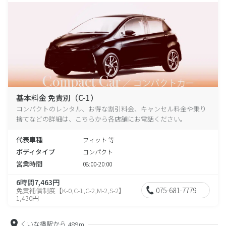
基本料金 免責別（C-1）
コンパクトのレンタル、お得な割引料金、キャンセル料金や乗り
捨てなどの詳細は、こちらから各店舗にお電話ください。
代表車種
フィット 等
ボディタイプ
コンパクト
営業時間
08:00-20:00
6時間7,463円
075-681-7779
免責補償制度【K-0,C-1,C-2,M-2,S-2】
1,430円
くいな橋駅から
489m