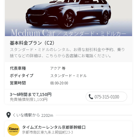
基本料金プラン（C2）
スタンダード・ミドルのレンタル、お得な割引料金や予約、乗り
捨てなどの詳細は、こちらから各店舗にお電話ください。
代表車種
アクア 等
ボディタイプ
スタンダード・ミドル
営業時間
08:00-20:00
3～6時間まで7,150円
075-315-0100
免責補償制度1,100円
くいな橋駅から
2202m
タイムズカーレンタル京都新幹線口
京都市南区東九条上殿田町23-3