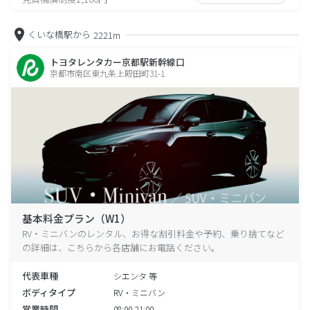
くいな橋駅から
2221m
トヨタレンタカー京都駅新幹線口
京都市南区東九条上殿田町31-1
基本料金プラン（W1）
RV・ミニバンのレンタル、お得な割引料金や予約、乗り捨てなど
の詳細は、こちらから各店舗にお電話ください。
代表車種
シエンタ 等
ボディタイプ
RV・ミニバン
営業時間
08:00-21:00