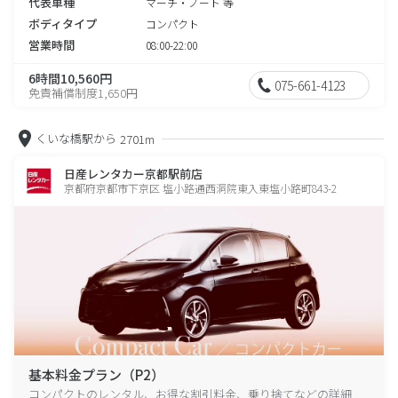
代表車種
マーチ・ノート 等
ボディタイプ
コンパクト
営業時間
08:00-22:00
6時間10,560円
075-661-4123
免責補償制度1,650円
くいな橋駅から
2701m
日産レンタカー京都駅前店
京都府京都市下京区 塩小路通西洞院東入東塩小路町843-2
基本料金プラン（P2）
コンパクトのレンタル、お得な割引料金、乗り捨てなどの詳細