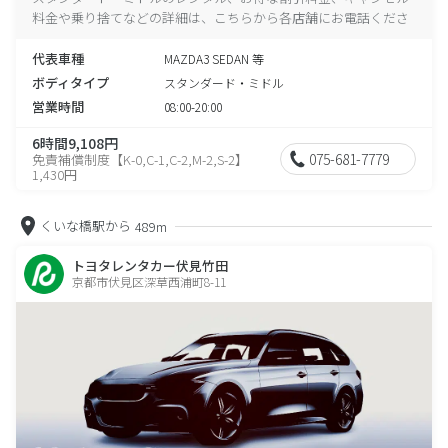
料金や乗り捨てなどの詳細は、こちらから各店舗にお電話くださ
い。
代表車種
MAZDA3 SEDAN 等
ボディタイプ
スタンダード・ミドル
営業時間
08:00-20:00
6時間9,108円
075-681-7779
免責補償制度【K-0,C-1,C-2,M-2,S-2】
1,430円
くいな橋駅から
489m
トヨタレンタカー伏見竹田
京都市伏見区深草西浦町8-11