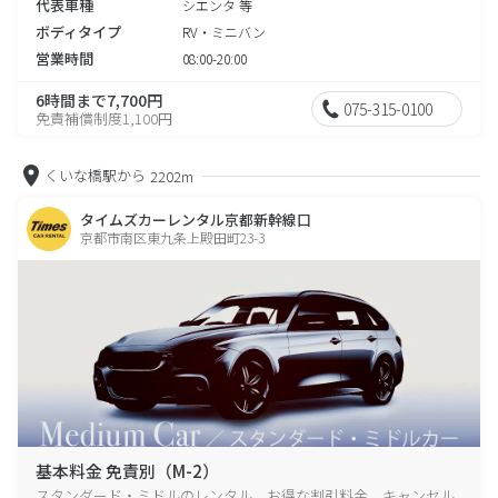
代表車種
シエンタ 等
ボディタイプ
RV・ミニバン
営業時間
08:00-20:00
6時間まで7,700円
075-315-0100
免責補償制度1,100円
くいな橋駅から
2202m
タイムズカーレンタル京都新幹線口
京都市南区東九条上殿田町23-3
基本料金 免責別（M-2）
スタンダード・ミドルのレンタル、お得な割引料金、キャンセル