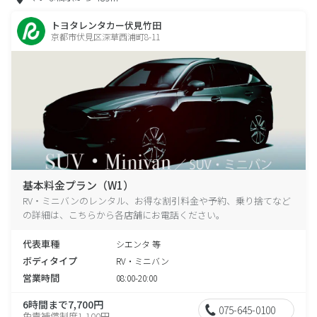
トヨタレンタカー伏見竹田
京都市伏見区深草西浦町8-11
基本料金プラン（W1）
RV・ミニバンのレンタル、お得な割引料金や予約、乗り捨てなど
の詳細は、こちらから各店舗にお電話ください。
代表車種
シエンタ 等
ボディタイプ
RV・ミニバン
営業時間
08:00-20:00
6時間まで7,700円
075-645-0100
免責補償制度1,100円