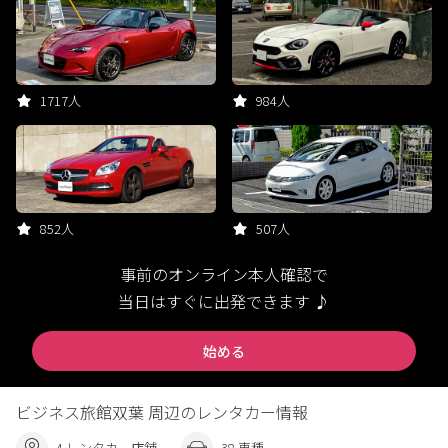
1717人
984人
852人
507人
事前のオンライン本人確認で
当日はすぐに出発できます ♪
始める
ビジネス旅館双葉 周辺のレンタカー情報
4 レンタカー店舗
38 車種