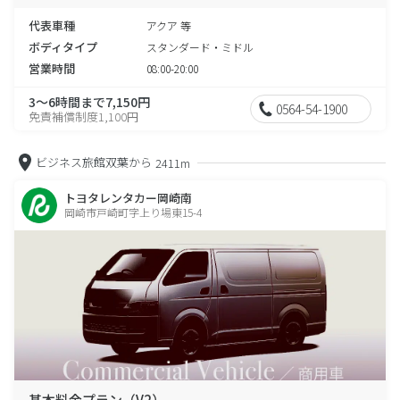
代表車種
アクア 等
ボディタイプ
スタンダード・ミドル
営業時間
08:00-20:00
3～6時間まで7,150円
0564-54-1900
免責補償制度1,100円
ビジネス旅館双葉から
2411m
トヨタレンタカー岡崎南
岡崎市戸崎町字上り場東15-4
基本料金プラン（V2）