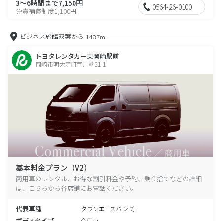
3～6時間まで7,150円
0564-26-0100
免責補償制度1,100円
ビジネス旅館双葉から
1487m
トヨタレンタカー東岡崎駅前
岡崎市明大寺町字川端21-1
基本料金プラン（V2）
商用車のレンタル、お得な割引料金や予約、乗り捨てなどの詳細
は、こちらから各店舗にお電話ください。
代表車種
タウンエースバン 等
ボディタイプ
商用車