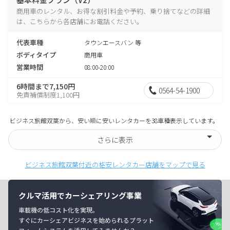
商用車のレンタル、お得な割引料金や予約、乗り捨てなどの詳細
は、こちらから各店舗にお電話ください。
代表車種
タウンエースバン 等
ボディタイプ
商用車
営業時間
08:00-20:00
6時間まで7,150円
0564-54-1900
免責補償制度1,100円
ビジネス旅館双葉から、安い順に安いレンタカーを38車種表示しています。
さらに表示
ビジネス旅館双葉付近の格安レンタカー店舗をマップで見る
クルマ活用でカーシェアリング事業
車載機の低コスト化を実現。
すぐにカーシェアビジネスを始められるプラット