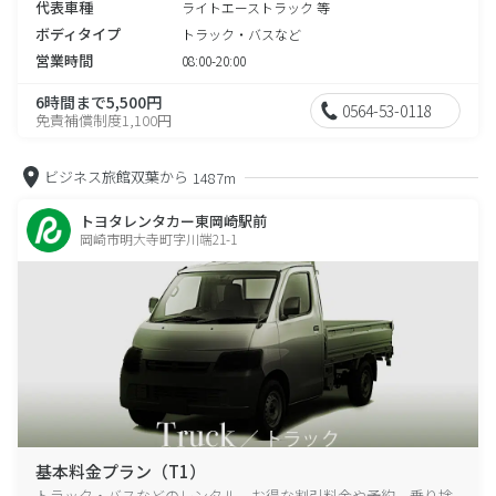
代表車種
ライトエーストラック 等
ボディタイプ
トラック・バスなど
営業時間
08:00-20:00
6時間まで5,500円
0564-53-0118
免責補償制度1,100円
ビジネス旅館双葉から
1487m
トヨタレンタカー東岡崎駅前
岡崎市明大寺町字川端21-1
基本料金プラン（T1）
トラック・バスなどのレンタル、お得な割引料金や予約、乗り捨