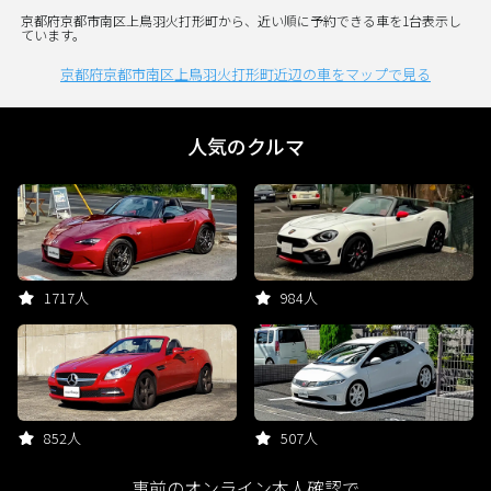
京都府京都市南区上鳥羽火打形町から、近い順に予約できる車を1台表示し
ています。
京都府京都市南区上鳥羽火打形町近辺の車をマップで見る
人気のクルマ
1717人
984人
852人
507人
事前のオンライン本人確認で