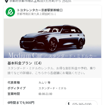
京都府京都市南区上鳥羽火打形町から
2562m
トヨタレンタカー京都駅新幹線口
京都市南区東九条上殿田町31-1
基本料金プラン（C4）
スタンダード・ミドルのレンタル、お得な割引料金や予約、乗り
捨てなどの詳細は、こちらから各店舗にお電話ください。
代表車種
カムリ 等
ボディタイプ
スタンダード・ミドル
営業時間
08:00-21:00
6時間まで9,900円
075-365-0100