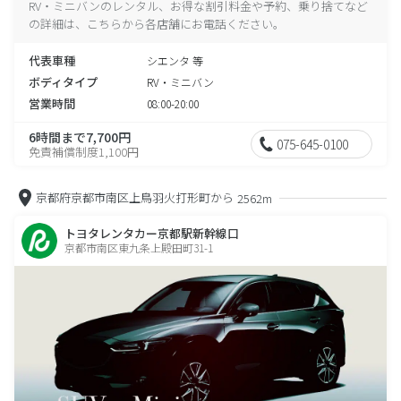
RV・ミニバンのレンタル、お得な割引料金や予約、乗り捨てなど
の詳細は、こちらから各店舗にお電話ください。
代表車種
シエンタ 等
ボディタイプ
RV・ミニバン
営業時間
08:00-20:00
6時間まで7,700円
075-645-0100
免責補償制度1,100円
京都府京都市南区上鳥羽火打形町から
2562m
トヨタレンタカー京都駅新幹線口
京都市南区東九条上殿田町31-1