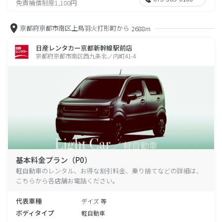
免責補償制度1,100円
京都府京都市南区上鳥羽火打形町から
2688m
日産レンタカー京都新幹線駅前店
京都府京都市南区西九条北ノ内町41-4
基本料金プラン（P0）
軽自動車のレンタル、お得な割引料金、乗り捨てなどの詳細は、
こちらから各店舗お電話ください。
代表車種
デイズ 等
ボディタイプ
軽自動車