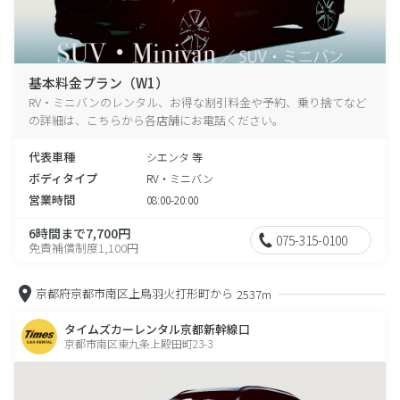
基本料金プラン（W1）
RV・ミニバンのレンタル、お得な割引料金や予約、乗り捨てなど
の詳細は、こちらから各店舗にお電話ください。
代表車種
シエンタ 等
ボディタイプ
RV・ミニバン
営業時間
08:00-20:00
6時間まで7,700円
075-315-0100
免責補償制度1,100円
京都府京都市南区上鳥羽火打形町から
2537m
タイムズカーレンタル京都新幹線口
京都市南区東九条上殿田町23-3