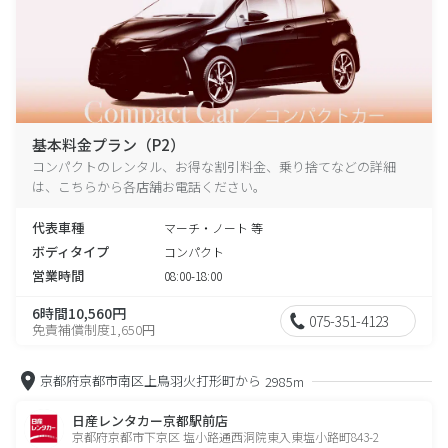
基本料金プラン（P2）
コンパクトのレンタル、お得な割引料金、乗り捨てなどの詳細
は、こちらから各店舗お電話ください。
代表車種
マーチ・ノート 等
ボディタイプ
コンパクト
営業時間
08:00-18:00
6時間10,560円
075-351-4123
免責補償制度1,650円
京都府京都市南区上鳥羽火打形町から
2985m
日産レンタカー京都駅前店
京都府京都市下京区 塩小路通西洞院東入東塩小路町843-2