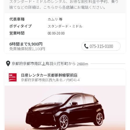
スタンダード・ミドルのレンタル、お得な割引料金や予約、乗り
捨てなどの詳細は、こちらから各店舗にお電話ください。
代表車種
カムリ 等
ボディタイプ
スタンダード・ミドル
営業時間
08:00-20:00
6時間まで9,900円
075-315-0100
免責補償制度1,100円
京都府京都市南区上鳥羽火打形町から
2688m
日産レンタカー京都新幹線駅前店
京都府京都市南区西九条北ノ内町41-4