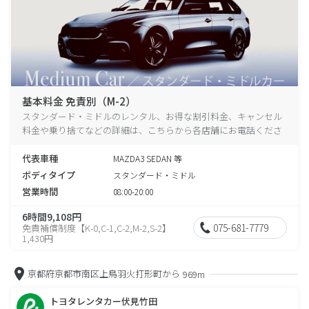
基本料金 免責別（M-2）
スタンダード・ミドルのレンタル、お得な割引料金、キャンセル
料金や乗り捨てなどの詳細は、こちらから各店舗にお電話くださ
い。
代表車種
MAZDA3 SEDAN 等
ボディタイプ
スタンダード・ミドル
営業時間
08:00-20:00
6時間9,108円
075-681-7779
免責補償制度【K-0,C-1,C-2,M-2,S-2】
1,430円
京都府京都市南区上鳥羽火打形町から
969m
トヨタレンタカー伏見竹田