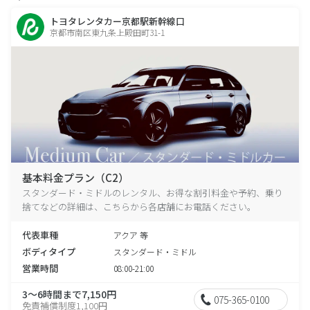
トヨタレンタカー京都駅新幹線口
京都市南区東九条上殿田町31-1
基本料金プラン（C2）
スタンダード・ミドルのレンタル、お得な割引料金や予約、乗り
捨てなどの詳細は、こちらから各店舗にお電話ください。
代表車種
アクア 等
ボディタイプ
スタンダード・ミドル
営業時間
08:00-21:00
3～6時間まで7,150円
075-365-0100
免責補償制度1,100円