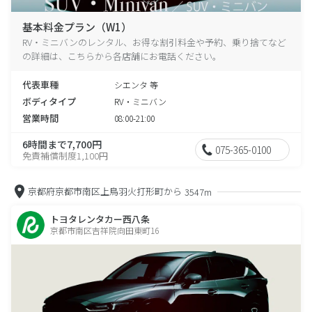
基本料金プラン（W1）
RV・ミニバンのレンタル、お得な割引料金や予約、乗り捨てなど
の詳細は、こちらから各店舗にお電話ください。
代表車種
シエンタ 等
ボディタイプ
RV・ミニバン
営業時間
08:00-21:00
6時間まで7,700円
075-365-0100
免責補償制度1,100円
京都府京都市南区上鳥羽火打形町から
3547m
トヨタレンタカー西八条
京都市南区吉祥院向田東町16