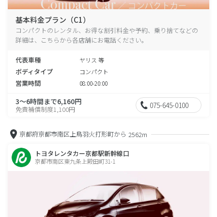
基本料金プラン（C1）
コンパクトのレンタル、お得な割引料金や予約、乗り捨てなどの
詳細は、こちらから各店舗にお電話ください。
代表車種
ヤリス 等
ボディタイプ
コンパクト
営業時間
08:00-20:00
3～6時間まで6,160円
075-645-0100
免責補償制度1,100円
京都府京都市南区上鳥羽火打形町から
2562m
トヨタレンタカー京都駅新幹線口
京都市南区東九条上殿田町31-1