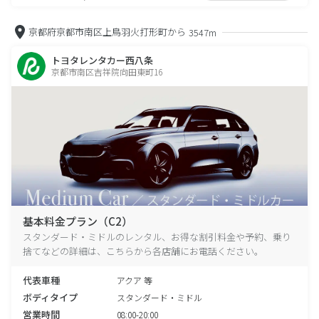
京都府京都市南区上鳥羽火打形町から
3547m
トヨタレンタカー西八条
京都市南区吉祥院向田東町16
基本料金プラン（C2）
スタンダード・ミドルのレンタル、お得な割引料金や予約、乗り
捨てなどの詳細は、こちらから各店舗にお電話ください。
代表車種
アクア 等
ボディタイプ
スタンダード・ミドル
営業時間
08:00-20:00