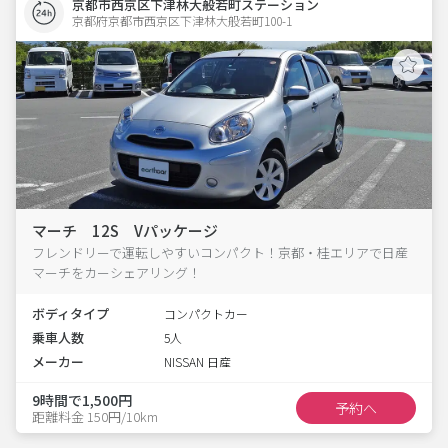
京都市西京区下津林大般若町ステーション
京都府京都市西京区下津林大般若町100-1  
マーチ 12S Vパッケージ
フレンドリーで運転しやすいコンパクト！京都・桂エリアで日産
マーチをカーシェアリング！
ボディタイプ
コンパクトカー
乗車人数
5人
メーカー
NISSAN 日産
9時間で1,500円
予約へ
距離料金 150円/10km