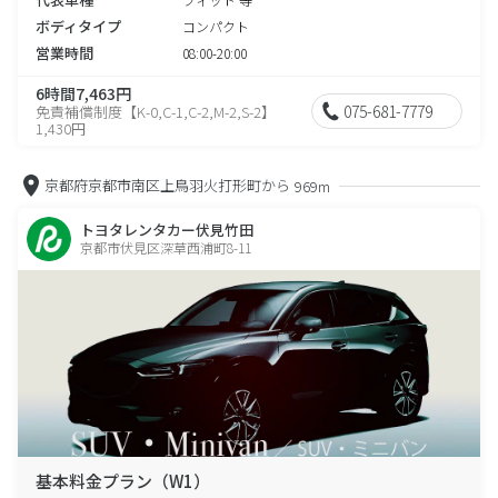
ボディタイプ
コンパクト
営業時間
08:00-20:00
6時間7,463円
075-681-7779
免責補償制度【K-0,C-1,C-2,M-2,S-2】
1,430円
京都府京都市南区上鳥羽火打形町から
969m
トヨタレンタカー伏見竹田
京都市伏見区深草西浦町8-11
基本料金プラン（W1）