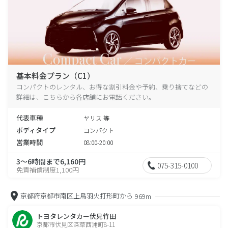
基本料金プラン（C1）
コンパクトのレンタル、お得な割引料金や予約、乗り捨てなどの
詳細は、こちらから各店舗にお電話ください。
代表車種
ヤリス 等
ボディタイプ
コンパクト
営業時間
08:00-20:00
3～6時間まで6,160円
075-315-0100
免責補償制度1,100円
京都府京都市南区上鳥羽火打形町から
969m
トヨタレンタカー伏見竹田
京都市伏見区深草西浦町8-11