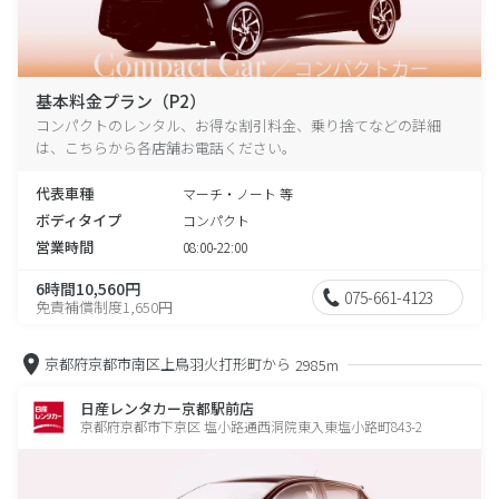
基本料金プラン（P2）
コンパクトのレンタル、お得な割引料金、乗り捨てなどの詳細
は、こちらから各店舗お電話ください。
代表車種
マーチ・ノート 等
ボディタイプ
コンパクト
営業時間
08:00-22:00
6時間10,560円
075-661-4123
免責補償制度1,650円
京都府京都市南区上鳥羽火打形町から
2985m
日産レンタカー京都駅前店
京都府京都市下京区 塩小路通西洞院東入東塩小路町843-2