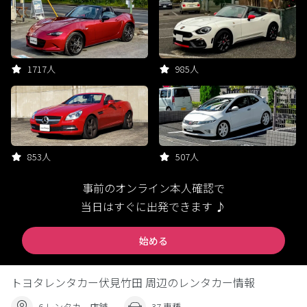
1717人
985人
853人
507人
事前のオンライン本人確認で
当日はすぐに出発できます ♪
始める
トヨタレンタカー伏見竹田 周辺のレンタカー情報
6 レンタカー店舗
37 車種