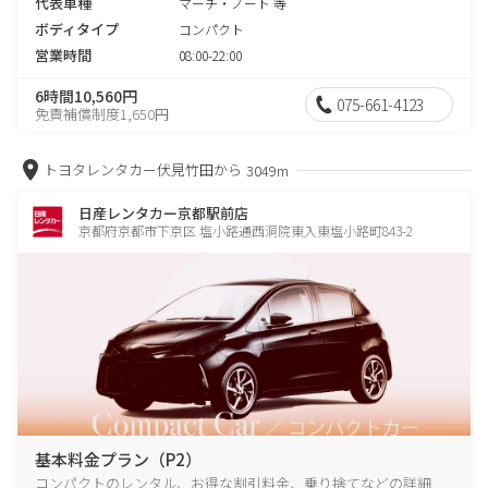
代表車種
マーチ・ノート 等
ボディタイプ
コンパクト
営業時間
08:00-22:00
6時間10,560円
075-661-4123
免責補償制度1,650円
トヨタレンタカー伏見竹田から
3049m
日産レンタカー京都駅前店
京都府京都市下京区 塩小路通西洞院東入東塩小路町843-2
基本料金プラン（P2）
コンパクトのレンタル、お得な割引料金、乗り捨てなどの詳細