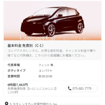
基本料金 免責別（C-1）
コンパクトのレンタル、お得な割引料金、キャンセル料金や乗り
捨てなどの詳細は、こちらから各店舗にお電話ください。
代表車種
フィット 等
ボディタイプ
コンパクト
営業時間
08:00-20:00
6時間7,463円
075-681-7779
免責補償制度【K-0,C-1,C-2,M-2,S-2】
1,430円
トヨタレンタカー伏見竹田から
0m