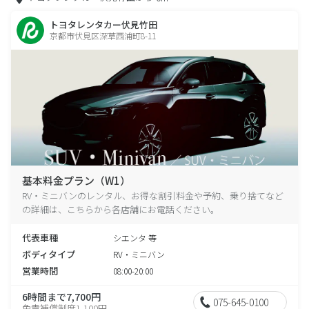
トヨタレンタカー伏見竹田
京都市伏見区深草西浦町8-11
基本料金プラン（W1）
RV・ミニバンのレンタル、お得な割引料金や予約、乗り捨てなど
の詳細は、こちらから各店舗にお電話ください。
代表車種
シエンタ 等
ボディタイプ
RV・ミニバン
営業時間
08:00-20:00
6時間まで7,700円
075-645-0100
免責補償制度1,100円