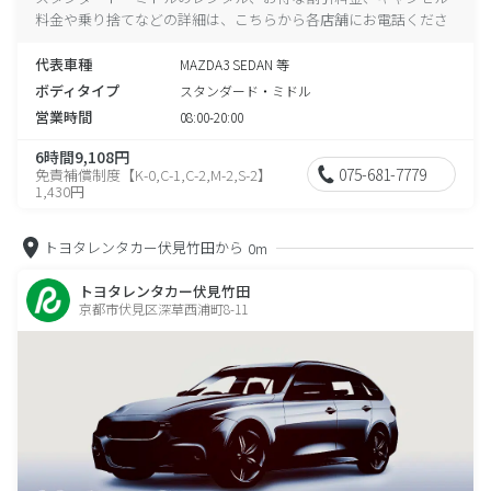
料金や乗り捨てなどの詳細は、こちらから各店舗にお電話くださ
い。
代表車種
MAZDA3 SEDAN 等
ボディタイプ
スタンダード・ミドル
営業時間
08:00-20:00
6時間9,108円
075-681-7779
免責補償制度【K-0,C-1,C-2,M-2,S-2】
1,430円
トヨタレンタカー伏見竹田から
0m
トヨタレンタカー伏見竹田
京都市伏見区深草西浦町8-11