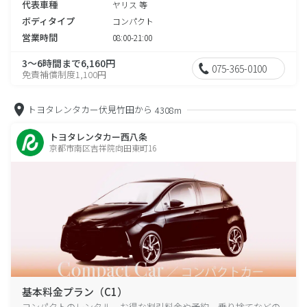
代表車種
ヤリス 等
ボディタイプ
コンパクト
営業時間
08:00-21:00
3～6時間まで6,160円
075-365-0100
免責補償制度1,100円
トヨタレンタカー伏見竹田から
4308m
トヨタレンタカー西八条
京都市南区吉祥院向田東町16
基本料金プラン（C1）
コンパクトのレンタル、お得な割引料金や予約、乗り捨てなどの