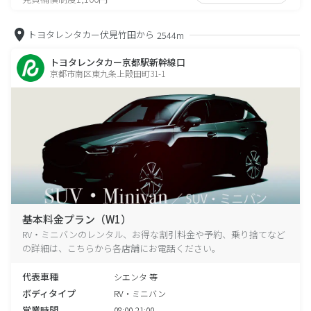
トヨタレンタカー伏見竹田から
2544m
トヨタレンタカー京都駅新幹線口
京都市南区東九条上殿田町31-1
基本料金プラン（W1）
RV・ミニバンのレンタル、お得な割引料金や予約、乗り捨てなど
の詳細は、こちらから各店舗にお電話ください。
代表車種
シエンタ 等
ボディタイプ
RV・ミニバン
営業時間
08:00-21:00