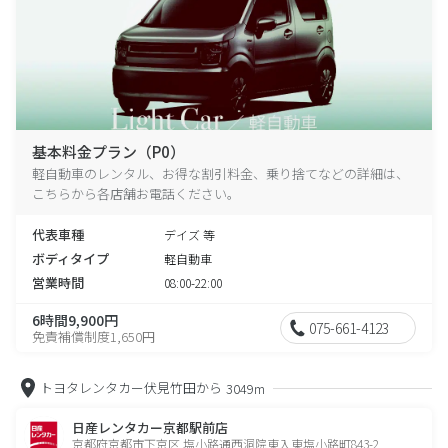
基本料金プラン（P0）
軽自動車のレンタル、お得な割引料金、乗り捨てなどの詳細は、
こちらから各店舗お電話ください。
代表車種
デイズ 等
ボディタイプ
軽自動車
営業時間
08:00-22:00
6時間9,900円
075-661-4123
免責補償制度1,650円
トヨタレンタカー伏見竹田から
3049m
日産レンタカー京都駅前店
京都府京都市下京区 塩小路通西洞院東入東塩小路町843-2