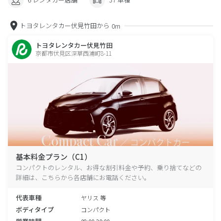
トヨタレンタカー伏見竹田から
0m
トヨタレンタカー伏見竹田
京都市伏見区深草西浦町8-11
基本料金プラン（C1）
コンパクトのレンタル、お得な割引料金や予約、乗り捨てなどの
詳細は、こちらから各店舗にお電話ください。
代表車種
ヤリス 等
ボディタイプ
コンパクト