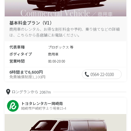
基本料金プラン（V1）
商用車のレンタル、お得な割引料金や予約、乗り捨てなどの詳細
は、こちらから各店舗にお電話ください。
代表車種
プロボックス 等
ボディタイプ
商用車
営業時間
08:00-20:00
6時間まで6,600円
0564-22-0100
免責補償制度1,100円
ロングランから
2067m
トヨタレンタカー岡崎南
岡崎市戸崎町字上り場東15-4