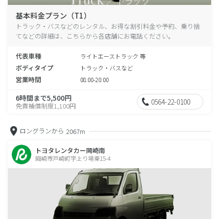
基本料金プラン（T1）
トラック・バスなどのレンタル、お得な割引料金や予約、乗り捨
てなどの詳細は、こちらから各店舗にお電話ください。
代表車種
ライトエーストラック 等
ボディタイプ
トラック・バスなど
営業時間
08:00-20:00
6時間まで5,500円
0564-22-0100
免責補償制度1,100円
ロングランから
2067m
トヨタレンタカー岡崎南
岡崎市戸崎町字上り場東15-4