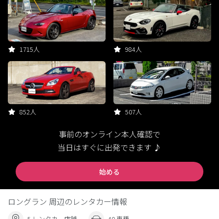
1715人
984人
852人
507人
事前のオンライン本人確認で
当日はすぐに出発できます ♪
始める
ロングラン 周辺のレンタカー情報
5 レンタカー店舗
40 車種