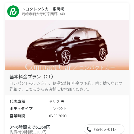
トヨタレンタカー東岡崎
岡崎市明大寺町字西郷中40
基本料金プラン（C1）
コンパクトのレンタル、お得な割引料金や予約、乗り捨てなどの
詳細は、こちらから各店舗にお電話ください。
代表車種
ヤリス 等
ボディタイプ
コンパクト
営業時間
08:00-20:00
3～6時間まで6,160円
0564-53-0118
免責補償制度1,100円