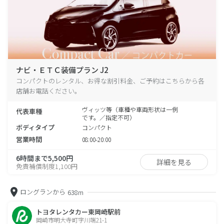
ナビ・ＥＴＣ装備プラン J2
コンパクトのレンタル、お得な割引料金、ご予約はこちらから各
店舗お電話ください。
ヴィッツ等（車種や車両形状は一例
代表車種
です。／指定不可）
ボディタイプ
コンパクト
営業時間
08:00-20:00
6時間まで5,500円
詳細を見る
免責補償制度1,100円
ロングランから
638m
トヨタレンタカー東岡崎駅前
岡崎市明大寺町字川端21-1