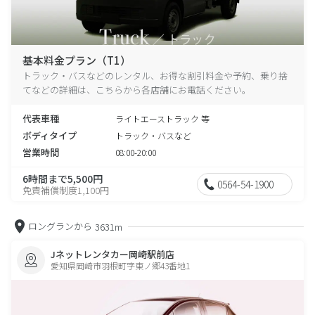
基本料金プラン（T1）
トラック・バスなどのレンタル、お得な割引料金や予約、乗り捨
てなどの詳細は、こちらから各店舗にお電話ください。
代表車種
ライトエーストラック 等
ボディタイプ
トラック・バスなど
営業時間
08:00-20:00
6時間まで5,500円
0564-54-1900
免責補償制度1,100円
ロングランから
3631m
Jネットレンタカー岡崎駅前店
愛知県岡崎市羽根町字東ノ郷43番地1