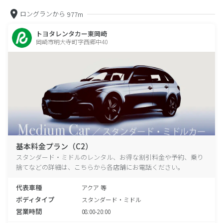
ロングランから
977m
トヨタレンタカー東岡崎
岡崎市明大寺町字西郷中40
基本料金プラン（C2）
スタンダード・ミドルのレンタル、お得な割引料金や予約、乗り
捨てなどの詳細は、こちらから各店舗にお電話ください。
代表車種
アクア 等
ボディタイプ
スタンダード・ミドル
営業時間
08:00-20:00