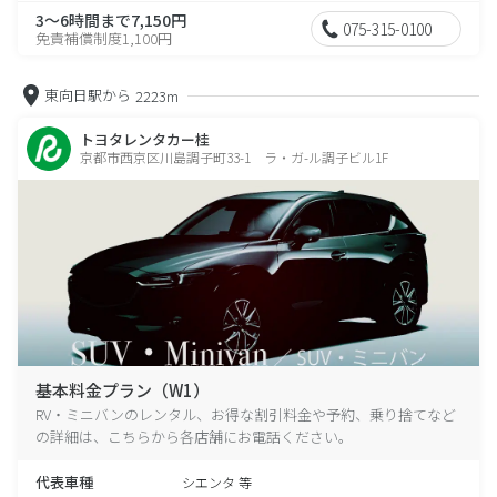
3～6時間まで7,150円
075-315-0100
免責補償制度1,100円
東向日駅から
2223m
トヨタレンタカー桂
京都市西京区川島調子町33-1 ラ・ガ-ル調子ビル1F
基本料金プラン（W1）
RV・ミニバンのレンタル、お得な割引料金や予約、乗り捨てなど
の詳細は、こちらから各店舗にお電話ください。
代表車種
シエンタ 等