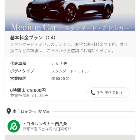
基本料金プラン（C4）
スタンダード・ミドルのレンタル、お得な割引料金や予約、乗り
捨てなどの詳細は、こちらから各店舗にお電話ください。
代表車種
カムリ 等
ボディタイプ
スタンダード・ミドル
営業時間
08:00-20:00
6時間まで9,900円
075-953-0100
免責補償制度1,100円
東向日駅から
3868m
トヨタレンタカー西八条
京都市南区吉祥院向田東町16