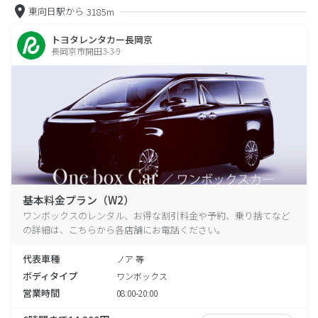
東向日駅から
3185m
トヨタレンタカー長岡京
長岡京市開田3-3-9
基本料金プラン（W2）
ワンボックスのレンタル、お得な割引料金や予約、乗り捨てなど
の詳細は、こちらから各店舗にお電話ください。
代表車種
ノア 等
ボディタイプ
ワンボックス
営業時間
08:00-20:00