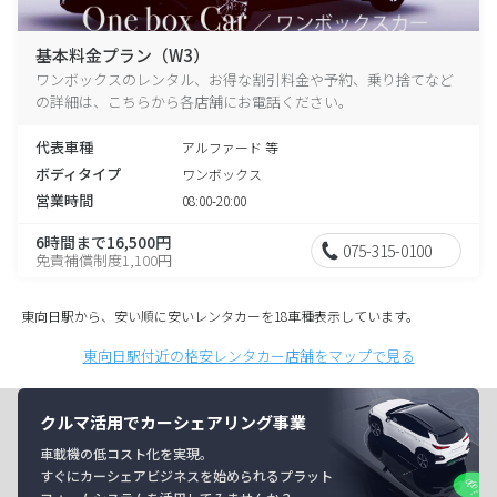
基本料金プラン（W3）
ワンボックスのレンタル、お得な割引料金や予約、乗り捨てなど
の詳細は、こちらから各店舗にお電話ください。
代表車種
アルファード 等
ボディタイプ
ワンボックス
営業時間
08:00-20:00
6時間まで16,500円
075-315-0100
免責補償制度1,100円
東向日駅から、安い順に安いレンタカーを18車種表示しています。
東向日駅付近の格安レンタカー店舗をマップで見る
クルマ活用でカーシェアリング事業
車載機の低コスト化を実現。
すぐにカーシェアビジネスを始められるプラット