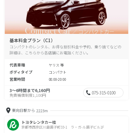
基本料金プラン（C1）
コンパクトのレンタル、お得な割引料金や予約、乗り捨てなどの
詳細は、こちらから各店舗にお電話ください。
代表車種
ヤリス 等
ボディタイプ
コンパクト
営業時間
08:00-20:00
3～6時間まで6,160円
075-315-0100
免責補償制度1,100円
東向日駅から
2223m
トヨタレンタカー桂
京都市西京区川島調子町33-1 ラ・ガ-ル調子ビル1F