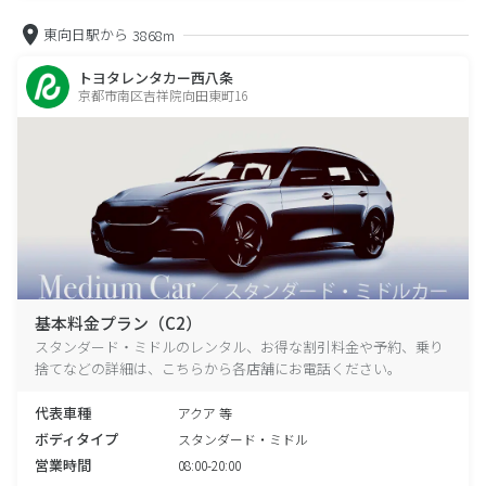
東向日駅から
3868m
トヨタレンタカー西八条
京都市南区吉祥院向田東町16
基本料金プラン（C2）
スタンダード・ミドルのレンタル、お得な割引料金や予約、乗り
捨てなどの詳細は、こちらから各店舗にお電話ください。
代表車種
アクア 等
ボディタイプ
スタンダード・ミドル
営業時間
08:00-20:00