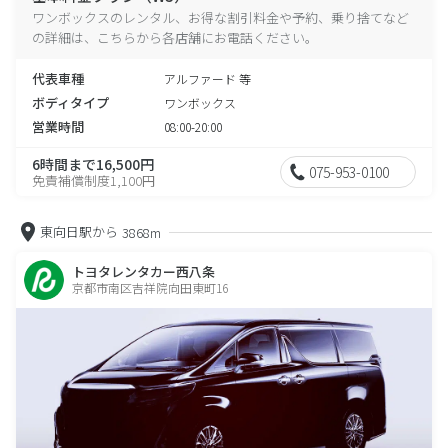
ワンボックスのレンタル、お得な割引料金や予約、乗り捨てなど
の詳細は、こちらから各店舗にお電話ください。
代表車種
アルファード 等
ボディタイプ
ワンボックス
営業時間
08:00-20:00
6時間まで16,500円
075-953-0100
免責補償制度1,100円
東向日駅から
3868m
トヨタレンタカー西八条
京都市南区吉祥院向田東町16