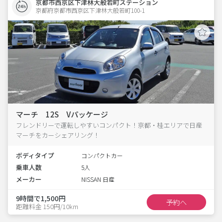
京都市西京区下津林大般若町ステーション
京都府京都市西京区下津林大般若町100-1  
マーチ 12S Vパッケージ
フレンドリーで運転しやすいコンパクト！京都・桂エリアで日産
マーチをカーシェアリング！
ボディタイプ
コンパクトカー
乗車人数
5人
メーカー
NISSAN 日産
9時間で1,500円
予約へ
距離料金 150円/10km