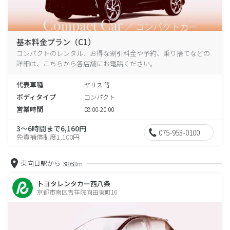
基本料金プラン（C1）
コンパクトのレンタル、お得な割引料金や予約、乗り捨てなどの
詳細は、こちらから各店舗にお電話ください。
代表車種
ヤリス 等
ボディタイプ
コンパクト
営業時間
08:00-20:00
3～6時間まで6,160円
075-953-0100
免責補償制度1,100円
東向日駅から
3868m
トヨタレンタカー西八条
京都市南区吉祥院向田東町16