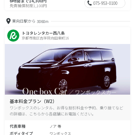
6時間まで14,300円
075-953-0100
免責補償制度1,100円
東向日駅から
3868m
トヨタレンタカー西八条
京都市南区吉祥院向田東町16
基本料金プラン（W2）
ワンボックスのレンタル、お得な割引料金や予約、乗り捨てなど
の詳細は、こちらから各店舗にお電話ください。
代表車種
ノア 等
ボディタイプ
ワンボックス