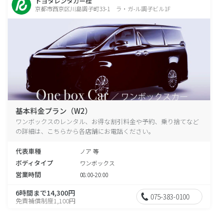
トヨタレンタカー桂
京都市西京区川島調子町33-1 ラ・ガ-ル調子ビル1F
基本料金プラン（W2）
ワンボックスのレンタル、お得な割引料金や予約、乗り捨てなど
の詳細は、こちらから各店舗にお電話ください。
代表車種
ノア 等
ボディタイプ
ワンボックス
営業時間
08:00-20:00
6時間まで14,300円
075-383-0100
免責補償制度1,100円