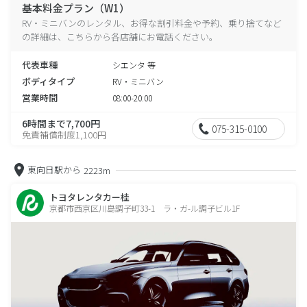
基本料金プラン（W1）
RV・ミニバンのレンタル、お得な割引料金や予約、乗り捨てなど
の詳細は、こちらから各店舗にお電話ください。
代表車種
シエンタ 等
ボディタイプ
RV・ミニバン
営業時間
08:00-20:00
6時間まで7,700円
075-315-0100
免責補償制度1,100円
東向日駅から
2223m
トヨタレンタカー桂
京都市西京区川島調子町33-1 ラ・ガ-ル調子ビル1F