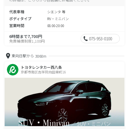
代表車種
シエンタ 等
ボディタイプ
RV・ミニバン
営業時間
08:00-20:00
6時間まで7,700円
075-953-0100
免責補償制度1,100円
東向日駅から
3868m
トヨタレンタカー西八条
京都市南区吉祥院向田東町16