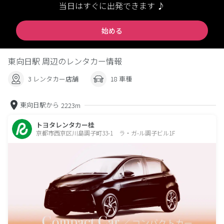
当日はすぐに出発できます ♪
始める
東向日駅 周辺のレンタカー情報
3 レンタカー店舗
18 車種
東向日駅から
2223m
トヨタレンタカー桂
京都市西京区川島調子町33-1 ラ・ガ-ル調子ビル1F