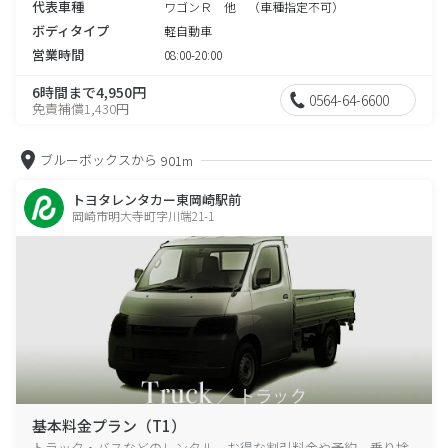
代表車種
ワゴンＲ 他 （車種指定不可）
ボディタイプ
軽自動車
営業時間
08:00-20:00
6時間まで4,950円
0564-64-6600
免責補償1,430円
ブルーボックスから
901m
トヨタレンタカー東岡崎駅前
岡崎市明大寺町字川端21-1
基本料金プラン（T1）
トラック・バスなどのレンタル、お得な割引料金や予約、乗り捨