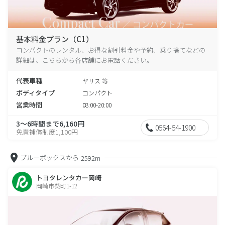
基本料金プラン（C1）
コンパクトのレンタル、お得な割引料金や予約、乗り捨てなどの
詳細は、こちらから各店舗にお電話ください。
代表車種
ヤリス 等
ボディタイプ
コンパクト
営業時間
08:00-20:00
3～6時間まで6,160円
0564-54-1900
免責補償制度1,100円
ブルーボックスから
2592m
トヨタレンタカー岡崎
岡崎市葵町1-12