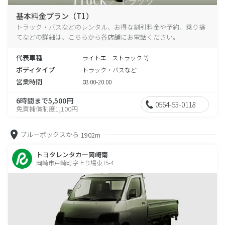
基本料金プラン（T1）
トラック・バスなどのレンタル、お得な割引料金や予約、乗り捨
てなどの詳細は、こちらから各店舗にお電話ください。
代表車種
ライトエーストラック 等
ボディタイプ
トラック・バスなど
営業時間
08:00-20:00
6時間まで5,500円
0564-53-0118
免責補償制度1,100円
ブルーボックスから
1902m
トヨタレンタカー岡崎南
岡崎市戸崎町字上り場東15-4