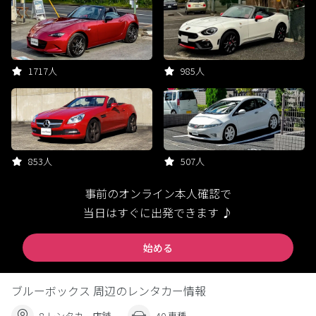
1717人
985人
853人
507人
事前のオンライン本人確認で
当日はすぐに出発できます ♪
始める
ブルーボックス 周辺のレンタカー情報
8 レンタカー店舗
40 車種