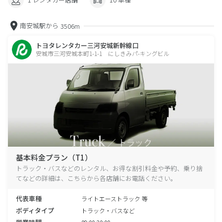
南安城駅から
3506m
トヨタレンタカー三河安城新幹線口
安城市三河安城本町1-1-1 にしきみパ-キングビル
基本料金プラン（T1）
トラック・バスなどのレンタル、お得な割引料金や予約、乗り捨
てなどの詳細は、こちらから各店舗にお電話ください。
代表車種
ライトエーストラック 等
ボディタイプ
トラック・バスなど