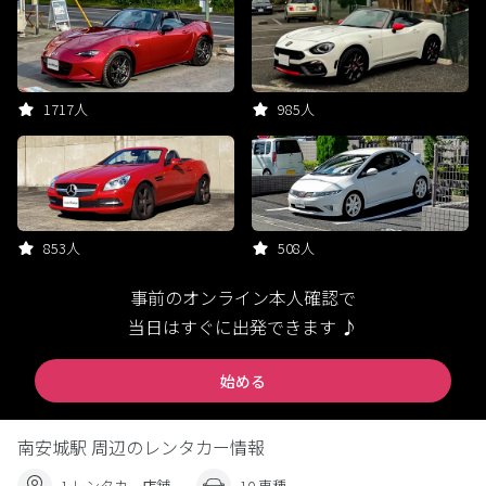
1717人
985人
853人
508人
事前のオンライン本人確認で
当日はすぐに出発できます ♪
始める
南安城駅 周辺のレンタカー情報
1 レンタカー店舗
10 車種