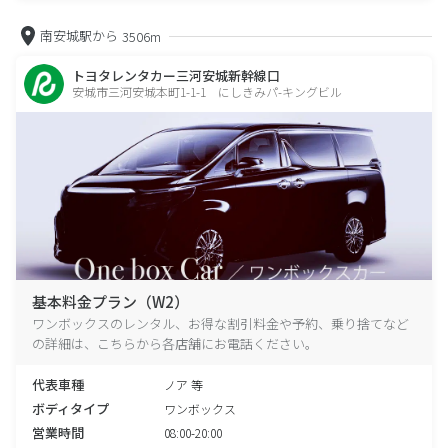
南安城駅から
3506m
トヨタレンタカー三河安城新幹線口
安城市三河安城本町1-1-1 にしきみパ-キングビル
基本料金プラン（W2）
ワンボックスのレンタル、お得な割引料金や予約、乗り捨てなど
の詳細は、こちらから各店舗にお電話ください。
代表車種
ノア 等
ボディタイプ
ワンボックス
営業時間
08:00-20:00