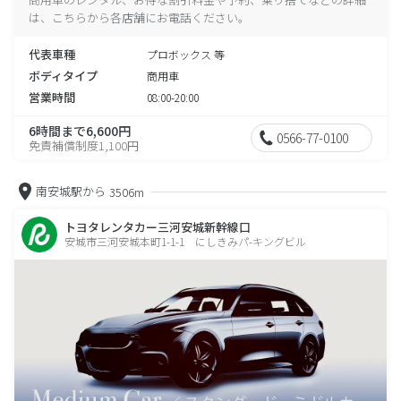
は、こちらから各店舗にお電話ください。
代表車種
プロボックス 等
ボディタイプ
商用車
営業時間
08:00-20:00
6時間まで6,600円
0566-77-0100
免責補償制度1,100円
南安城駅から
3506m
トヨタレンタカー三河安城新幹線口
安城市三河安城本町1-1-1 にしきみパ-キングビル