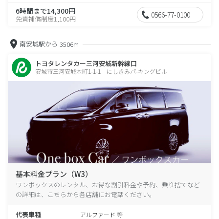
6時間まで14,300円
0566-77-0100
免責補償制度1,100円
南安城駅から
3506m
トヨタレンタカー三河安城新幹線口
安城市三河安城本町1-1-1 にしきみパ-キングビル
基本料金プラン（W3）
ワンボックスのレンタル、お得な割引料金や予約、乗り捨てなど
の詳細は、こちらから各店舗にお電話ください。
代表車種
アルファード 等