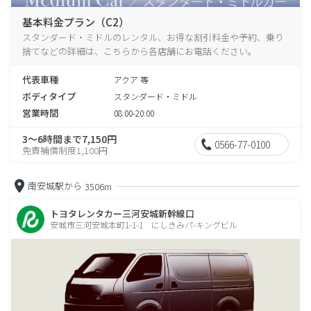
基本料金プラン（C2）
スタンダード・ミドルのレンタル、お得な割引料金や予約、乗り
捨てなどの詳細は、こちらから各店舗にお電話ください。
代表車種
アクア 等
ボディタイプ
スタンダード・ミドル
営業時間
08:00-20:00
3～6時間まで7,150円
0566-77-0100
免責補償制度1,100円
南安城駅から
3506m
トヨタレンタカー三河安城新幹線口
安城市三河安城本町1-1-1 にしきみパ-キングビル