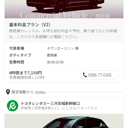
基本料金プラン（V2）
商用車のレンタル、お得な割引料金や予約、乗り捨てなどの詳細
は、こちらから各店舗にお電話ください。
代表車種
タウンエースバン 等
ボディタイプ
商用車
営業時間
08:00-20:00
6時間まで7,150円
0566-77-0100
免責補償制度1,100円
南安城駅から
3506m
トヨタレンタカー三河安城新幹線口
安城市三河安城本町1-1-1 にしきみパ-キングビル