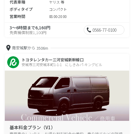
代表車種
ヤリス 等
ボディタイプ
コンパクト
営業時間
08:00-20:00
3～6時間まで6,160円
0566-77-0100
免責補償制度1,100円
南安城駅から
3506m
トヨタレンタカー三河安城新幹線口
安城市三河安城本町1-1-1 にしきみパ-キングビル
基本料金プラン（V1）
商用車のレンタル、お得な割引料金や予約、乗り捨てなどの詳細