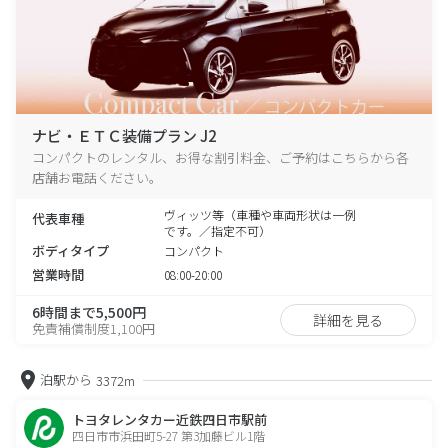
ナビ・ＥＴＣ装備プラン J2
コンパクトのレンタル、お得な割引料金、ご予約はこちらから各
店舗お電話ください。
ヴィッツ等（車種や車両形状は一例
代表車種
です。／指定不可）
ボディタイプ
コンパクト
営業時間
08:00-20:00
6時間まで5,500円
詳細を見る
免責補償制度1,100円
泊駅から
3372m
トヨタレンタカー近鉄四日市駅前
四日市市浜田町5-27 第3加藤ビル1階