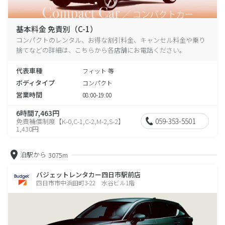
基本料金 免責別（C-1）
コンパクトのレンタル、お得な割引料金、キャンセル料金や乗り
捨てなどの詳細は、こちらから各店舗にお電話ください。
代表車種
フィット 等
ボディタイプ
コンパクト
営業時間
08:00-19:00
6時間7,463円
059-353-5501
免責補償制度【K-0,C-1,C-2,M-2,S-2】
1,430円
泊駅から
3075m
バジェットレンタカー四日市駅前店
四日市市中浜田町3-22 水谷ビル1階