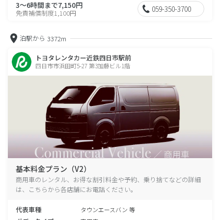
3～6時間まで7,150円
059-350-3700
免責補償制度1,100円
泊駅から
3372m
トヨタレンタカー近鉄四日市駅前
四日市市浜田町5-27 第3加藤ビル1階
基本料金プラン（V2）
商用車のレンタル、お得な割引料金や予約、乗り捨てなどの詳細
は、こちらから各店舗にお電話ください。
代表車種
タウンエースバン 等