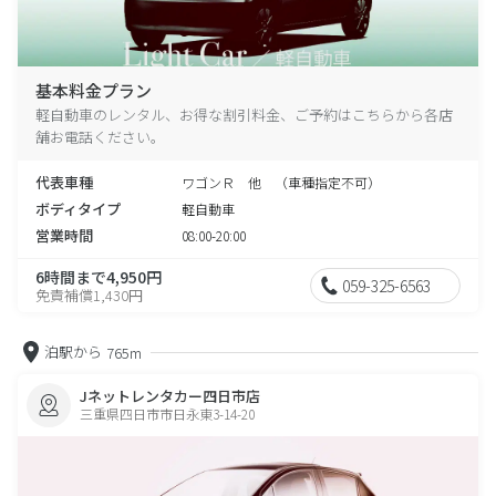
基本料金プラン
軽自動車のレンタル、お得な割引料金、ご予約はこちらから各店
舗お電話ください。
代表車種
ワゴンＲ 他 （車種指定不可）
ボディタイプ
軽自動車
営業時間
08:00-20:00
6時間まで4,950円
059-325-6563
免責補償1,430円
泊駅から
765m
Jネットレンタカー四日市店
三重県四日市市日永東3-14-20