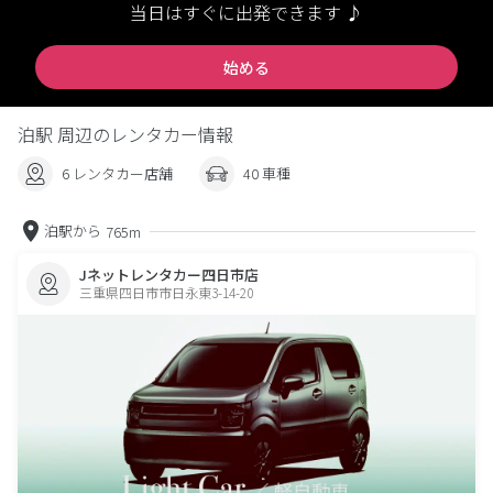
当日はすぐに出発できます ♪
始める
泊駅 周辺のレンタカー情報
6 レンタカー店舗
40 車種
泊駅から
765m
Jネットレンタカー四日市店
三重県四日市市日永東3-14-20