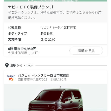
ナビ・ＥＴＣ装備プラン J1
軽自動車のレンタル、お得な割引料金、ご予約はこちらから各店
舗お電話ください。
代表車種
ワゴンR（一例／指定不可）
ボディタイプ
軽自動車
営業時間
08:00-20:00
6時間まで4,950円
詳細を見る
免責補償制度1,100円
泊駅から
3075m
バジェットレンタカー四日市駅前店
四日市市中浜田町3-22 水谷ビル1階