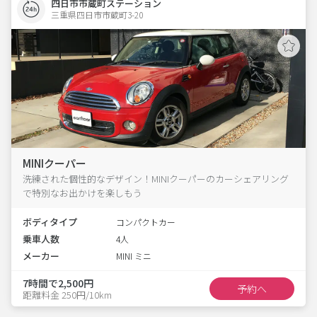
四日市市蔵町ステーション
三重県四日市市蔵町3-20  
MINIクーパー
洗練された個性的なデザイン！MINIクーパーのカーシェアリング
で特別なお出かけを楽しもう
ボディタイプ
コンパクトカー
乗車人数
4人
メーカー
MINI ミニ
7時間で2,500円
予約へ
距離料金 250円/10km