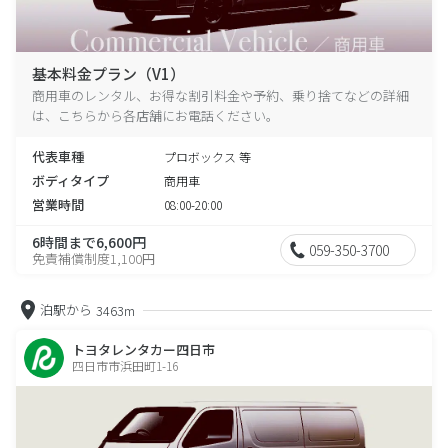
基本料金プラン（V1）
商用車のレンタル、お得な割引料金や予約、乗り捨てなどの詳細
は、こちらから各店舗にお電話ください。
代表車種
プロボックス 等
ボディタイプ
商用車
営業時間
08:00-20:00
6時間まで6,600円
059-350-3700
免責補償制度1,100円
泊駅から
3463m
トヨタレンタカー四日市
四日市市浜田町1-16