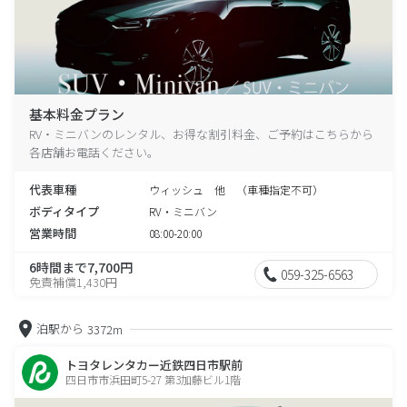
基本料金プラン
RV・ミニバンのレンタル、お得な割引料金、ご予約はこちらから
各店舗お電話ください。
代表車種
ウィッシュ 他 （車種指定不可）
ボディタイプ
RV・ミニバン
営業時間
08:00-20:00
6時間まで7,700円
059-325-6563
免責補償1,430円
泊駅から
3372m
トヨタレンタカー近鉄四日市駅前
四日市市浜田町5-27 第3加藤ビル1階