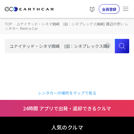
会員登録
TOP
›
ユナイテッド・シネマ岡崎 (旧：シネプレックス岡崎) 周辺の安い レ
ンタカー Rent-a-Car
レンタカーの場所をマップで見る
24時間 アプリで出発・返却できるクルマ
人気のクルマ