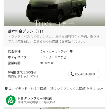
基本料金プラン（T1）
トラック・バスなどのレンタル、お得な割引料金や予約、乗り捨
てなどの詳細は、こちらから各店舗にお電話ください。
代表車種
ライトエーストラック 等
ボディタイプ
トラック・バスなど
営業時間
08:00-20:00
6時間まで5,500円
0564-59-0100
免責補償制度1,100円
ユナイテッド・シネマ岡崎 (旧：シネプレックス岡崎)から
2136m
トヨタレンタカー岡崎南
岡崎市戸崎町字上り場東15-4