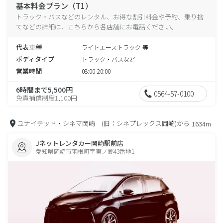
基本料金プラン（T1）
トラック・バスなどのレンタル、お得な割引料金や予約、乗り捨
てなどの詳細は、こちらから各店舗にお電話ください。
代表車種
ライトエーストラック 等
ボディタイプ
トラック・バスなど
営業時間
08:00-20:00
6時間まで5,500円
0564-57-0100
免責補償制度1,100円
ユナイテッド・シネマ岡崎 (旧：シネプレックス岡崎)から
1634m
Jネットレンタカー岡崎駅前店
愛知県岡崎市羽根町字東ノ郷43番地1