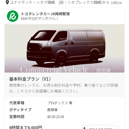
ユナイテッド・シネマ岡崎 (旧：シネプレックス岡崎)から
1481m
トヨタレンタカーJR岡崎駅東
岡崎市柱町字上荒子41-1
基本料金プラン（V1）
商用車のレンタル、お得な割引料金や予約、乗り捨てなどの詳細
は、こちらから各店舗にお電話ください。
代表車種
プロボックス 等
ボディタイプ
商用車
営業時間
08:00-20:00
6時間まで6,600円