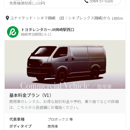
0564-57-0100
免責補償制度1,100円
ユナイテッド・シネマ岡崎 (旧：シネプレックス岡崎)から
1695m
トヨタレンタカーJR岡崎駅西口
岡崎市羽根西1-8-13
基本料金プラン（V1）
商用車のレンタル、お得な割引料金や予約、乗り捨てなどの詳細
は、こちらから各店舗にお電話ください。
代表車種
プロボックス 等
ボディタイプ
商用車