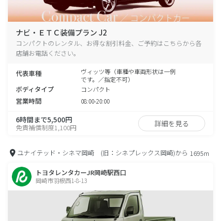
ナビ・ＥＴＣ装備プラン J2
コンパクトのレンタル、お得な割引料金、ご予約はこちらから各
店舗お電話ください。
ヴィッツ等（車種や車両形状は一例
代表車種
です。／指定不可）
ボディタイプ
コンパクト
営業時間
08:00-20:00
6時間まで5,500円
詳細を見る
免責補償制度1,100円
ユナイテッド・シネマ岡崎 (旧：シネプレックス岡崎)から
1695m
トヨタレンタカーJR岡崎駅西口
岡崎市羽根西1-8-13