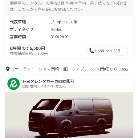
商用車のレンタル、お得な割引料金や予約、乗り捨てなどの詳細
は、こちらから各店舗にお電話ください。
代表車種
プロボックス 等
ボディタイプ
商用車
営業時間
08:00-20:00
6時間まで6,600円
0564-53-0118
免責補償制度1,100円
ユナイテッド・シネマ岡崎 (旧：シネプレックス岡崎)から
3300m
トヨタレンタカー東岡崎駅前
岡崎市明大寺町字川端21-1