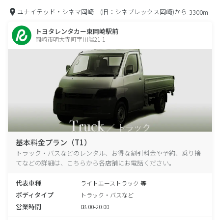
ユナイテッド・シネマ岡崎 (旧：シネプレックス岡崎)から
3300m
トヨタレンタカー東岡崎駅前
岡崎市明大寺町字川端21-1
基本料金プラン（T1）
トラック・バスなどのレンタル、お得な割引料金や予約、乗り捨
てなどの詳細は、こちらから各店舗にお電話ください。
代表車種
ライトエーストラック 等
ボディタイプ
トラック・バスなど
営業時間
08:00-20:00