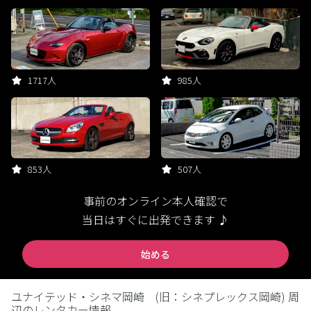
1717人
985人
853人
507人
事前のオンライン本人確認で
当日はすぐに出発できます ♪
始める
ユナイテッド・シネマ岡崎 (旧：シネプレックス岡崎) 周
辺のレンタカー情報