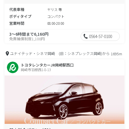
代表車種
ヤリス 等
ボディタイプ
コンパクト
営業時間
08:00-20:00
3～6時間まで6,160円
0564-57-0100
免責補償制度1,100円
ユナイテッド・シネマ岡崎 (旧：シネプレックス岡崎)から
1695m
トヨタレンタカーJR岡崎駅西口
岡崎市羽根西1-8-13