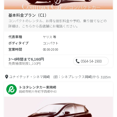
基本料金プラン（C1）
コンパクトのレンタル、お得な割引料金や予約、乗り捨てなどの
詳細は、こちらから各店舗にお電話ください。
代表車種
ヤリス 等
ボディタイプ
コンパクト
営業時間
08:00-20:00
3～6時間まで6,160円
0564-54-1900
免責補償制度1,100円
ユナイテッド・シネマ岡崎 (旧：シネプレックス岡崎)から
3185m
トヨタレンタカー東岡崎
岡崎市明大寺町字西郷中40