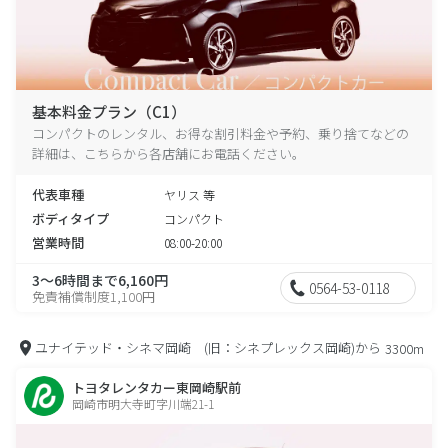
基本料金プラン（C1）
コンパクトのレンタル、お得な割引料金や予約、乗り捨てなどの
詳細は、こちらから各店舗にお電話ください。
代表車種
ヤリス 等
ボディタイプ
コンパクト
営業時間
08:00-20:00
3～6時間まで6,160円
0564-53-0118
免責補償制度1,100円
ユナイテッド・シネマ岡崎 (旧：シネプレックス岡崎)から
3300m
トヨタレンタカー東岡崎駅前
岡崎市明大寺町字川端21-1