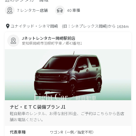
7 レンタカー店舗
40 車種
ユナイテッド・シネマ岡崎 (旧：シネプレックス岡崎)から
1634m
Jネットレンタカー岡崎駅前店
愛知県岡崎市羽根町字東ノ郷43番地1
ナビ・ＥＴＣ装備プラン J1
軽自動車のレンタル、お得な割引料金、ご予約はこちらから各店
舗お電話ください。
代表車種
ワゴンR（一例／指定不可）