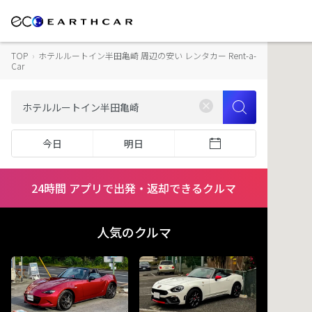
TOP
›
ホテルルートイン半田亀崎 周辺の安い レンタカー Rent-a-
Car
今日
明日
24時間 アプリで出発・返却できるクルマ
人気のクルマ