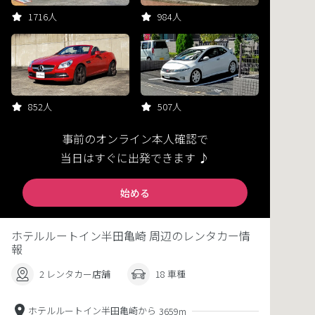
1716人
984人
852人
507人
事前のオンライン本人確認で
当日はすぐに出発できます ♪
始める
ホテルルートイン半田亀崎 周辺のレンタカー情
報
2 レンタカー店舗
18 車種
ホテルルートイン半田亀崎から
3659m