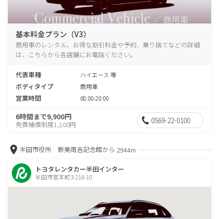
基本料金プラン（V3）
商用車のレンタル、お得な割引料金や予約、乗り捨てなどの詳細
は、こちらから各店舗にお電話ください。
代表車種
ハイエース 等
ボディタイプ
商用車
営業時間
08:00-20:00
6時間まで9,900円
0569-22-0100
免責補償制度1,100円
半田市役所 新美南吉記念館から
2944m
トヨタレンタカー半田インター
半田市宮本町3-216-10