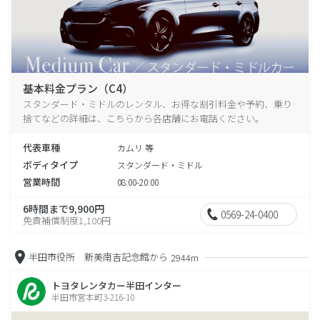
基本料金プラン（C4）
スタンダード・ミドルのレンタル、お得な割引料金や予約、乗り
捨てなどの詳細は、こちらから各店舗にお電話ください。
代表車種
カムリ 等
ボディタイプ
スタンダード・ミドル
営業時間
08:00-20:00
6時間まで9,900円
0569-24-0400
免責補償制度1,100円
半田市役所 新美南吉記念館から
2944m
トヨタレンタカー半田インター
半田市宮本町3-216-10