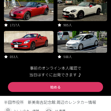
1717人
985人
853人
508人
事前のオンライン本人確認で
当日はすぐに出発できます ♪
始める
半田市役所 新美南吉記念館 周辺のレンタカー情報
2 レンタカー店舗
19 車種