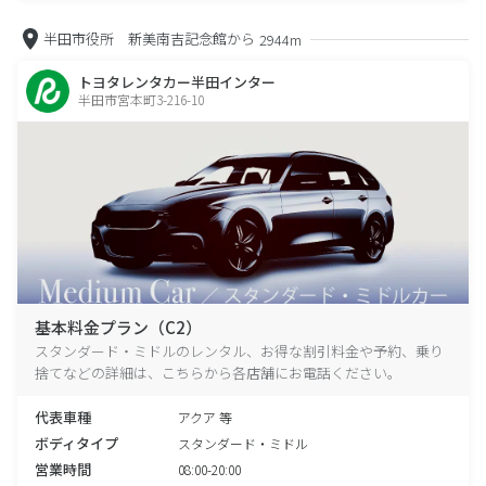
半田市役所 新美南吉記念館から
2944m
トヨタレンタカー半田インター
半田市宮本町3-216-10
基本料金プラン（C2）
スタンダード・ミドルのレンタル、お得な割引料金や予約、乗り
捨てなどの詳細は、こちらから各店舗にお電話ください。
代表車種
アクア 等
ボディタイプ
スタンダード・ミドル
営業時間
08:00-20:00