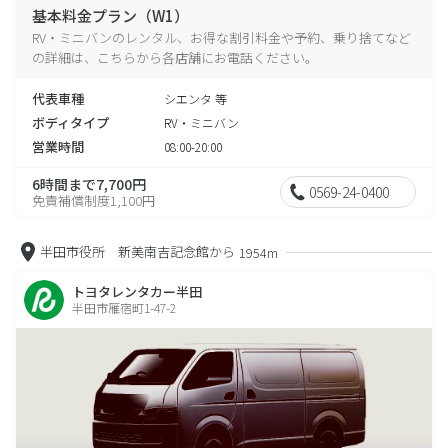
基本料金プラン（W1）
RV・ミニバンのレンタル、お得な割引料金や予約、乗り捨てなど
の詳細は、こちらから各店舗にお電話ください。
代表車種
シエンタ 等
ボディタイプ
RV・ミニバン
営業時間
08:00-20:00
6時間まで7,700円
0569-24-0400
免責補償制度1,100円
半田市役所 新美南吉記念館から
1954m
トヨタレンタカー半田
半田市雁宿町1-47-2