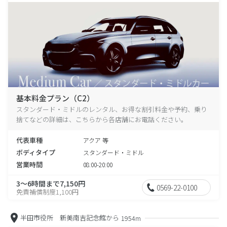
基本料金プラン（C2）
スタンダード・ミドルのレンタル、お得な割引料金や予約、乗り
捨てなどの詳細は、こちらから各店舗にお電話ください。
代表車種
アクア 等
ボディタイプ
スタンダード・ミドル
営業時間
08:00-20:00
3～6時間まで7,150円
0569-22-0100
免責補償制度1,100円
半田市役所 新美南吉記念館から
1954m