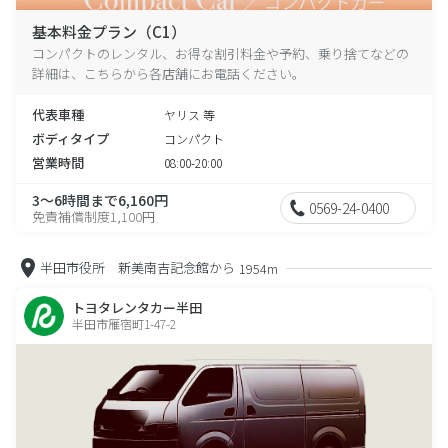
基本料金プラン（C1）
コンパクトのレンタル、お得な割引料金や予約、乗り捨てなどの
詳細は、こちらから各店舗にお電話ください。
代表車種
ヤリス 等
ボディタイプ
コンパクト
営業時間
08:00-20:00
3～6時間まで6,160円
0569-24-0400
免責補償制度1,100円
半田市役所 新美南吉記念館から
1954m
トヨタレンタカー半田
半田市雁宿町1-47-2