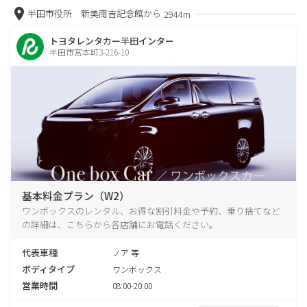
半田市役所 新美南吉記念館から
2944m
トヨタレンタカー半田インター
半田市宮本町3-216-10
基本料金プラン（W2）
ワンボックスのレンタル、お得な割引料金や予約、乗り捨てなど
の詳細は、こちらから各店舗にお電話ください。
代表車種
ノア 等
ボディタイプ
ワンボックス
営業時間
08:00-20:00