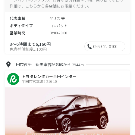
詳細は、こちらから各店舗にお電話ください。
代表車種
ヤリス 等
ボディタイプ
コンパクト
営業時間
08:00-20:00
3～6時間まで6,160円
0569-22-0100
免責補償制度1,100円
半田市役所 新美南吉記念館から
2944m
トヨタレンタカー半田インター
半田市宮本町3-216-10