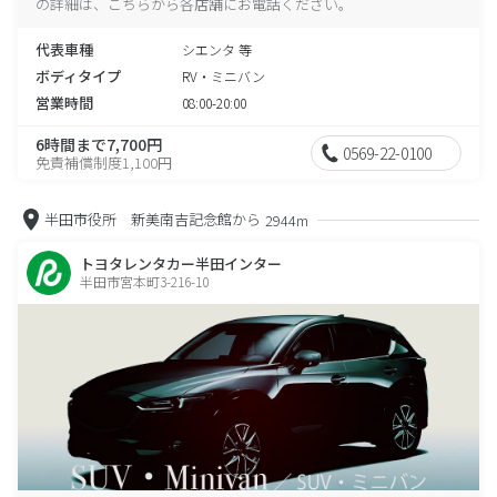
の詳細は、こちらから各店舗にお電話ください。
代表車種
シエンタ 等
ボディタイプ
RV・ミニバン
営業時間
08:00-20:00
6時間まで7,700円
0569-22-0100
免責補償制度1,100円
半田市役所 新美南吉記念館から
2944m
トヨタレンタカー半田インター
半田市宮本町3-216-10