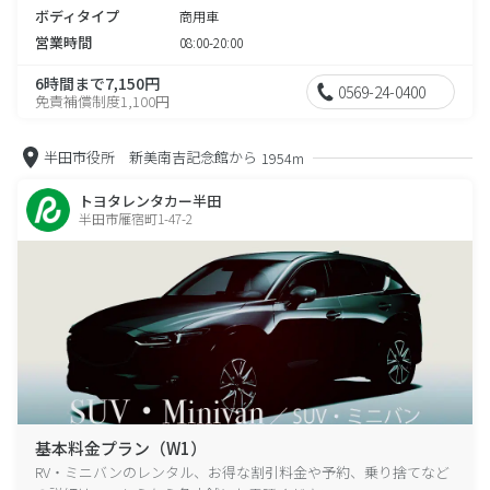
ボディタイプ
商用車
営業時間
08:00-20:00
6時間まで7,150円
0569-24-0400
免責補償制度1,100円
半田市役所 新美南吉記念館から
1954m
トヨタレンタカー半田
半田市雁宿町1-47-2
基本料金プラン（W1）
RV・ミニバンのレンタル、お得な割引料金や予約、乗り捨てなど