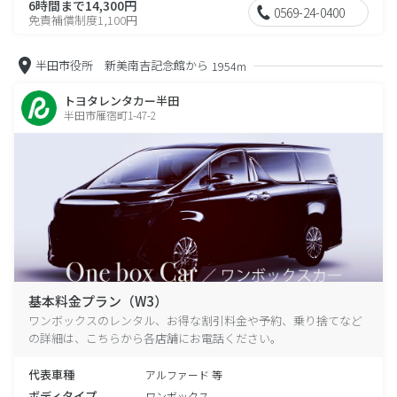
6時間まで14,300円
0569-24-0400
免責補償制度1,100円
半田市役所 新美南吉記念館から
1954m
トヨタレンタカー半田
半田市雁宿町1-47-2
基本料金プラン（W3）
ワンボックスのレンタル、お得な割引料金や予約、乗り捨てなど
の詳細は、こちらから各店舗にお電話ください。
代表車種
アルファード 等
ボディタイプ
ワンボックス