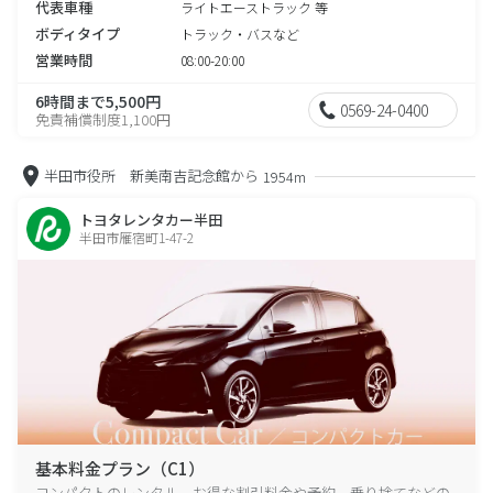
代表車種
ライトエーストラック 等
ボディタイプ
トラック・バスなど
営業時間
08:00-20:00
6時間まで5,500円
0569-24-0400
免責補償制度1,100円
半田市役所 新美南吉記念館から
1954m
トヨタレンタカー半田
半田市雁宿町1-47-2
基本料金プラン（C1）
コンパクトのレンタル、お得な割引料金や予約、乗り捨てなどの