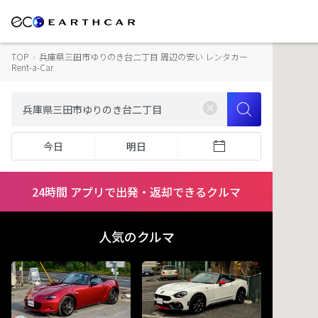
TOP
›
兵庫県三田市ゆりのき台二丁目 周辺の安い レンタカー
Rent-a-Car
今日
明日
24時間 アプリで出発・返却できるクルマ
人気のクルマ