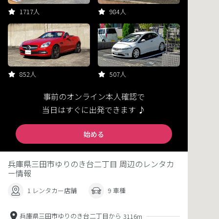
1717人
984人
852人
507人
事前のオンライン本人確認で
当日はすぐに出発できます ♪
始める
兵庫県三田市ゆりのき台二丁目 周辺のレンタカ
ー情報
1 レンタカー店舗
9 車種
兵庫県三田市ゆりのき台二丁目から
3116m