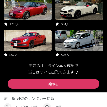
1715人
984人
852人
507人
事前のオンライン本人確認で
当日はすぐに出発できます ♪
始める
河曲駅 周辺のレンタカー情報
1 レンタカー店舗
7 車種