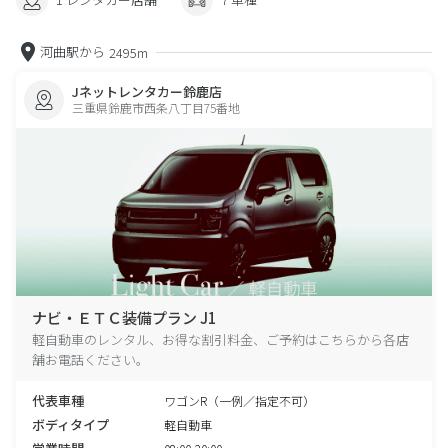
河曲駅から
2495m
Jネットレンタカー鈴鹿店
三重県鈴鹿市西条八丁目75番地
ナビ・ＥＴＣ装備プラン J1
軽自動車のレンタル、お得な割引料金、ご予約はこちらから各店
舗お電話ください。
代表車種
ワゴンR（一例／指定不可）
ボディタイプ
軽自動車