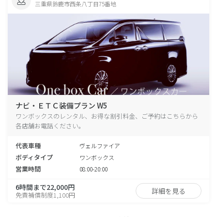
三重県鈴鹿市西条八丁目75番地
ナビ・ＥＴＣ装備プラン W5
ワンボックスのレンタル、お得な割引料金、ご予約はこちらから
各店舗お電話ください。
代表車種
ヴェルファイア
ボディタイプ
ワンボックス
営業時間
08:00-20:00
6時間まで22,000円
詳細を見る
免責補償制度1,100円