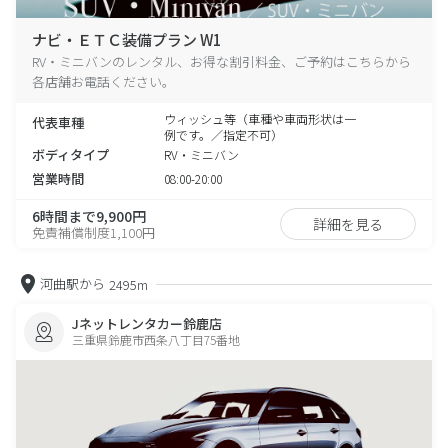
ナビ・ＥＴＣ装備プラン W1
RV・ミニバンのレンタル、お得な割引料金、ご予約はこちらから
各店舗お電話ください。
ウィッシュ等（車種や車両形状は一
代表車種
例です。／指定不可）
ボディタイプ
RV・ミニバン
営業時間
08:00-20:00
6時間まで9,900円
詳細を見る
免責補償制度1,100円
河曲駅から
2495m
Jネットレンタカー鈴鹿店
三重県鈴鹿市西条八丁目75番地