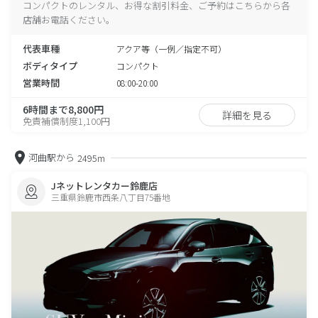
コンパクトのレンタル、お得な割引料金、ご予約はこちらから各
店舗お電話ください。
代表車種
アクア等（一例／指定不可）
ボディタイプ
コンパクト
営業時間
08:00-20:00
6時間まで8,800円
詳細を見る
免責補償制度1,100円
河曲駅から
2495m
Jネットレンタカー鈴鹿店
三重県鈴鹿市西条八丁目75番地