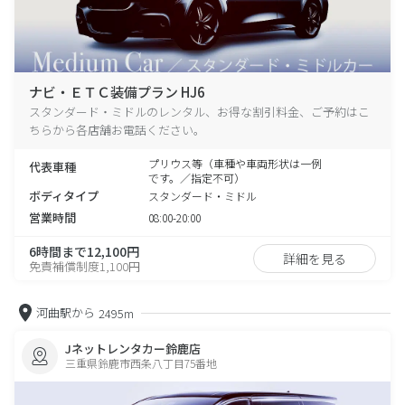
ナビ・ＥＴＣ装備プラン HJ6
スタンダード・ミドルのレンタル、お得な割引料金、ご予約はこ
ちらから各店舗お電話ください。
プリウス等（車種や車両形状は一例
代表車種
です。／指定不可）
ボディタイプ
スタンダード・ミドル
営業時間
08:00-20:00
6時間まで12,100円
詳細を見る
免責補償制度1,100円
河曲駅から
2495m
Jネットレンタカー鈴鹿店
三重県鈴鹿市西条八丁目75番地