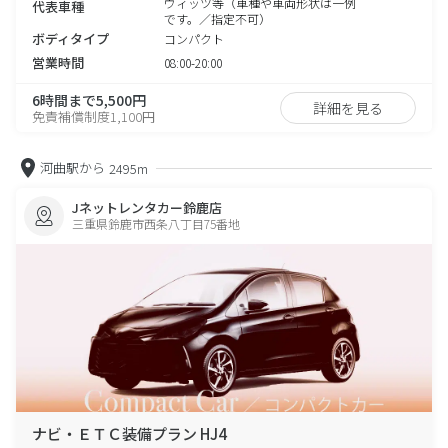
ヴィッツ等（車種や車両形状は一例
代表車種
です。／指定不可）
ボディタイプ
コンパクト
営業時間
08:00-20:00
6時間まで5,500円
詳細を見る
免責補償制度1,100円
河曲駅から
2495m
Jネットレンタカー鈴鹿店
三重県鈴鹿市西条八丁目75番地
ナビ・ＥＴＣ装備プラン HJ4