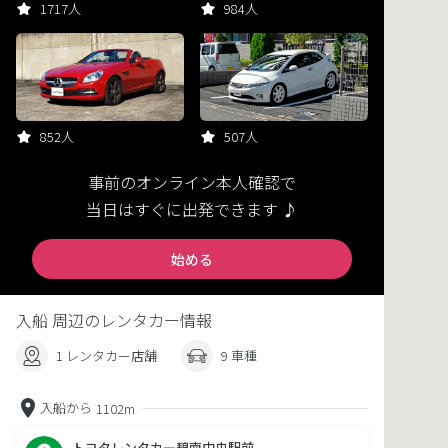
1717人
984人
852人
507人
事前のオンライン本人確認で
当日はすぐに出発できます ♪
始める
入船 周辺のレンタカー情報
1 レンタカー店舗
9 車種
入船から
1102m
トヨタレンタカー碧南中央駅前