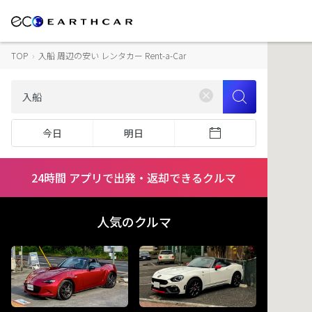
TOP
›
入船 周辺の安い レンタカー Rent-a-Car
今日
明日
24時間 アプリで出発・返却できるクルマ
人気のクルマ