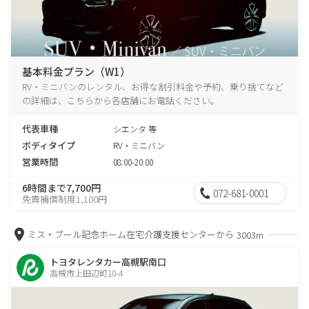
基本料金プラン（W1）
RV・ミニバンのレンタル、お得な割引料金や予約、乗り捨てなど
の詳細は、こちらから各店舗にお電話ください。
代表車種
シエンタ 等
ボディタイプ
RV・ミニバン
営業時間
08:00-20:00
6時間まで7,700円
072-681-0001
免責補償制度1,100円
ミス・ブール記念ホーム在宅介護支援センターから
3003m
トヨタレンタカー高槻駅南口
高槻市上田辺町10-4