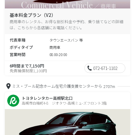
基本料金プラン（V2）
商用車のレンタル、お得な割引料金や予約、乗り捨てなどの詳細
は、こちらから各店舗にお電話ください。
代表車種
タウンエースバン 等
ボディタイプ
商用車
営業時間
08:00-20:00
6時間まで7,150円
072-671-1102
免責補償制度1,100円
ミス・ブール記念ホーム在宅介護支援センターから
2707m
トヨタレンタカー高槻駅北口
高槻市白梅町4-8 ジオタワ-高槻ミュ-ズフロント3階